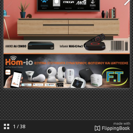
1
/
38