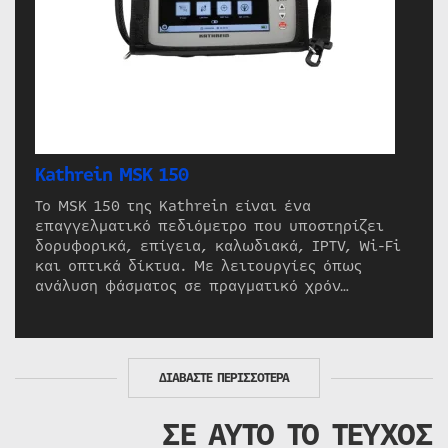
Kathrein MSK 150
Το MSK 150 της Kathrein είναι ένα
επαγγελματικό πεδιόμετρο που υποστηρίζει
δορυφορικά, επίγεια, καλωδιακά, IPTV, Wi-Fi
και οπτικά δίκτυα. Με λειτουργίες όπως
ανάλυση φάσματος σε πραγματικό χρόν…
ΔΙΑΒΑΣΤΕ ΠΕΡΙΣΣΟΤΕΡΑ
ΣΕ ΑΥΤΟ ΤΟ ΤΕΥΧΟΣ