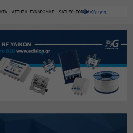
ΗΤΑ
ΑΙΤΗΣΗ ΣΥΝΔΡΟΜΗΣ
SATLEO FORUM
ρουτίνα: Η σειρά «Οι σκληρότερες φυλακές της Αμερική
ΕΙΝΑΙ ΤΩΡΑ ΔΙΑΘΕΣΙΜΗ ΑΠΟΚΛΕΙΣΤΙΚΑ ΣΤΟ DISNEY+
ς θεάσεις του ERTFLIX και τον Ιούλιο με 22.551.894 vi
ίζει το ταξίδι του στο OPEN , με προορισμό το πλατό τ
 χρονιά για τον ΟΤΕ στη διεθνή σειρά δεικτών FTSE4G
C BM45, καθαρός ήχος για κάθε αίθουσα συναντήσεων