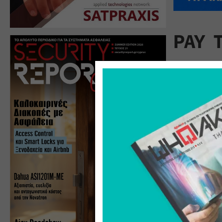
PAY 
Πίσω από
δεν υπάρ
ρουτίνα:
σκληρότ