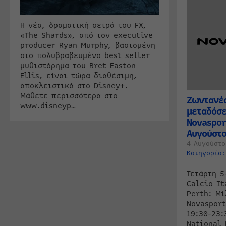
Η νέα, δραματική σειρά του FX,
«The Shards», από τον executive
producer Ryan Murphy, βασισμένη
στο πολυβραβευμένο best seller
μυθιστόρημα του Bret Easton
Ellis, είναι τώρα διαθέσιμη,
αποκλειστικά στο Disney+.
Μάθετε περισσότερα στο
Ζωντανές
www.disneyp…
μεταδόσε
Novaspor
Αυγούστο
4 Αυγούστο
Κατηγορία
Τετάρτη 5
Calcio It
Perth: Μί
Novaspor
19:30-23:
National 