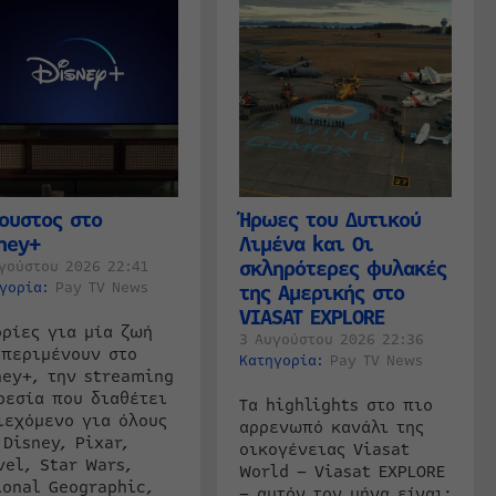
ουστος στο
Ήρωες του Δυτικού
ney+
Λιμένα kαι Οι
σκληρότερες φυλακές
γούστου 2026 22:41
ηγορία:
Pay TV News
της Αμερικής στο
VIASAT EXPLORE
ορίες για μία ζωή
3 Αυγούστου 2026 22:36
 περιμένουν στο
Κατηγορία:
Pay TV News
ney+, την streaming
ρεσία που διαθέτει
Τα highlights στο πιο
ιεχόμενο για όλους
αρρενωπό κανάλι της
 Disney, Pixar,
οικογένειας Viasat
vel, Star Wars,
World – Viasat EXPLORE
ional Geographic,
– αυτόν τον μήνα είναι: