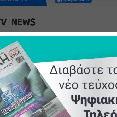
TV NEWS
 τα κάγκελα
Η ΝΕΑ ΣΕΙΡΑ ΤΟΥ FX
Οκτ
χει ποτέ
«THE SHARDS» ΕΙΝΑΙ
ενα
 Η σειρά «Οι
ΤΩΡΑ ΔΙΑΘΕΣΙΜΗ
βασ
ερες φυλακές
ΑΠΟΚΛΕΙΣΤΙΚΑ ΣΤΟ
Βικ