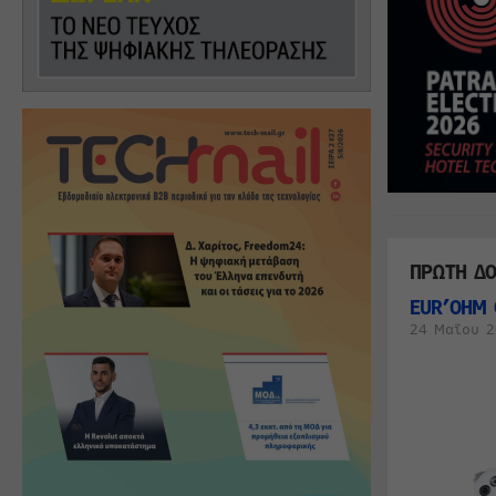
ΠΡΩΤΗ Δ
EUR’OHM 
24 Μαΐου 2