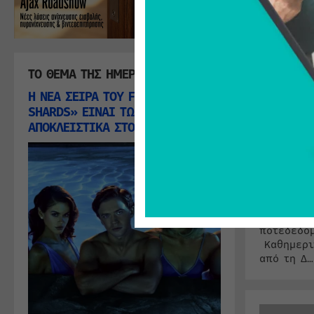
της Αμερ
αποκαλύ
πραγματι
των αμε
φυλακών
ΤΟ ΘΕΜΑ ΤΗΣ ΗΜΕΡΑΣ
6 Αυγούστο
Κατηγορία
Η ΝΕΑ ΣΕΙΡΑ ΤΟΥ FX «THE
SHARDS» ΕΙΝΑΙ ΤΩΡΑ ΔΙΑΘΕΣΙΜΗ
Από τηνΑ
ΑΠΟΚΛΕΙΣΤΙΚΑ ΣΤΟ DISNEY+
έωςτηΝεβ
σειρά πα
καθημερι
από τις π
απαιτητικ
φυλακές 
η τάξηδεν
ποτέδεδο
Καθημερι
από τη Δ…