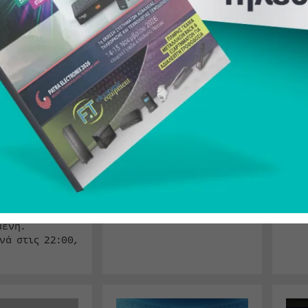
ικής»
DISNEY+
την
πτει την
6 Αυγούστου 2026 22:17
5 Αυ
Κατηγορία:
Pay TV News
Κατ
κή εικόνα
ρικανικών
Η νέα, δραματική σειρά
Δύο
του FX, «The Shards»,
απο
υ 2026 22:20
από τον executive
τις
:
Pay TV News
producer Ryan Murphy,
από
βασισμένη στο
και
τλάντα
πολυβραβευμένο best
προ
άδα, η νέα
seller μυθιστόρημα του
Η ι
ρουσιάζειτην
Bret Easton Ellis,
βρε
νότητα σεοκτώ
είναι τώρα διαθέσιμη,
σπά
ιο
αποκλειστι…
συν
ές επαρχιακές
βία
των ΗΠΑ, όπου
είναι
μένη.
νά στις 22:00,