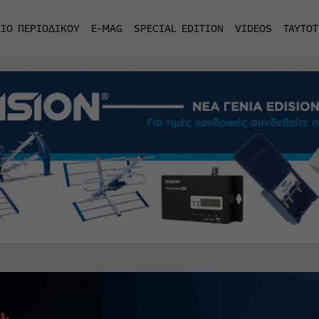
ΙΟ ΠΕΡΙΟΔΙΚΟΥ
E-MAG
SPECIAL EDITION
VIDEOS
ΤΑΥΤΟΤ
Πίσω από τα κάγκελα δεν υπάρχει ποτέ 
Η ΝΕΑ ΣΕΙΡΑ ΤΟΥ FX «THE SHARDS» 
Το Μουντιάλ έβαλε γκολ στι
Ο Τάσος Δούσης συνεχ
18η συνεχόμενη
MAXHUB U