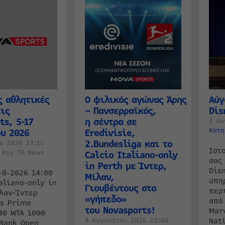
 αθλητικές
Ο φιλικός αγώνας Άρης
Αύγ
ις
– Πανσερραϊκός,
Dis
ts, 5-17
η σέντρα σε
3 Αυ
Κατ
υ 2026
Eredivisie,
2.Bundesliga και το
υ 2026 23:11
Ιστ
:
Pay TV News
Calcio Italiano-only
σας
in Perth με Ίντερ,
Dis
-8-2026 14:00
Μίλαν,
υπη
aliano-only in
Γιουβέντους στο
περ
λαν-Ίντερ
«γήπεδο»
από
ts Prime
του Novasports!
Mar
30 WTA 1000
4 Αυγούστου 2026 23:06
Nat
Bank Open