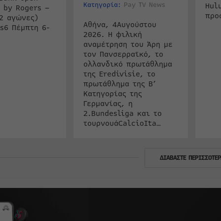
Κατηγορία:
Pay TV News
Hul
 by Rogers –
προ
2 αγώνες)
Αθήνα, 4Αυγούστου
s6 Πέμπτη 6-
2026. Η φιλική
αναμέτρηση του Άρη με
τον Πανσερραϊκό, το
ολλανδικό πρωτάθλημα
της Eredivisie, το
πρωτάθλημα της Β’
Κατηγορίας της
Γερμανίας, η
2.Bundesliga και το
τουρνουάCalcioIta…
ΔΙΑΒΑΣΤΕ ΠΕΡΙΣΣΟΤΕΡ