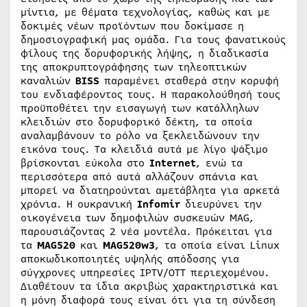
μίντια, με θέματα τεχνολογίας, καθώς και με
δοκιμές νέων προϊόντων που δοκίμασε η
δημοσιογραφική μας ομάδα. Για τους φανατικούς
φίλους της δορυφορικής λήψης, η διαδικασία
της αποκρυπτογράφησης των τηλεοπτικών
καναλιών
BISS
παραμένει σταθερά στην κορυφή
του ενδιαφέροντος τους. Η παρακολούθησή τους
προϋποθέτει την εισαγωγή των κατάλληλων
κλειδιών στο δορυφορικό δέκτη, τα οποία
αναλαμβάνουν το ρόλο να ξεκλειδώνουν την
εικόνα τους. Τα κλειδιά αυτά με λίγο ψάξιμο
βρίσκονται εύκολα στο
Internet
, ενώ τα
περισσότερα από αυτά αλλάζουν σπάνια και
μπορεί να διατηρούνται αμετάβλητα για αρκετά
χρόνια. Η ουκρανική
Infomir
διευρύνει την
οικογένεια των δημοφιλών συσκευών MAG,
παρουσιάζοντας 2 νέα μοντέλα. Πρόκειται για
τα
MAG520
και
MAG520w3
, τα οποία είναι Linux
αποκωδικοποιητές υψηλής απόδοσης για
σύγχρονες υπηρεσίες IPTV/OTT περιεχομένου.
Διαθέτουν τα ίδια ακριβώς χαρακτηριστικά και
η μόνη διαφορά τους είναι ότι για τη σύνδεση