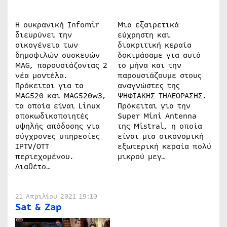
Η ουκρανική Infomir
Μια εξαιρετικά
διευρύνει την
εύχρηστη και
οικογένεια των
διακριτική κεραία
δημοφιλών συσκευών
δοκιμάσαμε για αυτό
MAG, παρουσιάζοντας 2
το μήνα και την
νέα μοντέλα.
παρουσιάζουμε στους
Πρόκειται για τα
αναγνώστες της
MAG520 και MAG520w3,
ΨΗΦΙΑΚΗΣ ΤΗΛΕΟΡΑΣΗΣ.
τα οποία είναι Linux
Πρόκειται για την
αποκωδικοποιητές
Super Mini Antenna
υψηλής απόδοσης για
της Mistral, η οποία
σύγχρονες υπηρεσίες
είναι μια οικονομική
IPTV/OTT
εξωτερική κεραία πολύ
περιεχομένου.
μικρού μεγ…
Διαθέτο…
21 Απριλίου 2021 19:10
Sat & Zap