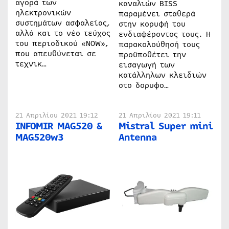
αγορά των
καναλιών BISS
ηλεκτρονικών
παραμένει σταθερά
συστημάτων ασφαλείας,
στην κορυφή του
αλλά και το νέο τεύχος
ενδιαφέροντος τους. Η
του περιοδικού «NOW»,
παρακολούθησή τους
που απευθύνεται σε
προϋποθέτει την
τεχνικ…
εισαγωγή των
κατάλληλων κλειδιών
στο δορυφο…
21 Απριλίου 2021 19:12
21 Απριλίου 2021 19:11
INFOMIR MAG520 &
Mistral Super mini
MAG520w3
Antenna