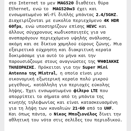
στο Internet το μεν
MAG520
διαθέτει θύρα
Ethernet, ενώ το
MAG520w3
έχει και
ενσωματωμένο Wi-Fi διπλής μπάντας
2.4/5GHZ
.
Διαχειρίζονται με ευκολία περιεχόμενο
4K HDR
60fps
, ενώ υποστηρίζουν επίσης
HEVC
και
άλλους σύγχρονους κωδικοποιητές για να
αναπαράγουν περιεχόμενο υψηλής ανάλυσης,
ακόμη και σε δίκτυα χαμηλού εύρους ζώνης. Μια
εξαιρετικά εύχρηστη και διακριτική κεραία
δοκιμάσαμε για αυτό το μήνα και την
παρουσιάζουμε στους αναγνώστες της
ΨΗΦΙΑΚΗΣ
ΤΗΛΕΟΡΑΣΗΣ
. Πρόκειται για την
Super Mini
Antenna της Mistral
, η οποία είναι μια
οικονομική εξωτερική κεραία πολύ μικρού
μεγέθους, κατάλληλη για περιοχές εύκολης
λήψης. Έχει ενσωματωμένο
φίλτρο LTE
που
απορρίπτει τα σήματα από τη μπάντα της
κινητής τηλεφωνίας και είναι κατασκευασμένη
για τη λήψη των καναλιών
21-60
από τα
UHF
.
Και όπως πάντα, ο
Νίκος Μποζιονέλος
δίνει την
αθλητική του νότα στις σελίδες του περιοδικού.