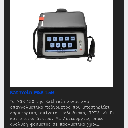
Kathrein MSK 150
Το MSK 150 της Kathrein είναι ένα
επαγγελματικό πεδιόμετρο που υποστηρίζει
δορυφορικά, επίγεια, καλωδιακά, IPTV, Wi-Fi
και οπτικά δίκτυα. Με λειτουργίες όπως
ανάλυση φάσματος σε πραγματικό χρόν…