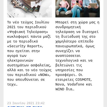
Το νέο τεύχος Ιουλίου
Μπορεί στη χώρα μας η
2021 του περιοδικού
συνδρομητική
«Ψηφιακή Τηλεόραση»
τηλεόραση να διατηρεί
κυκλοφορεί πάντα μαζί
τη διείσδυσή της στο
με το περιοδικό
χαμηλότερο επίπεδο
«Security Report»,
πανευρωπαϊκά, όμως
που ηγείται στην
συνεχίζει να
αγορά των
αναπτύσσεται
ηλεκτρονικών
τεχνολογικά και να
συστημάτων ασφαλείας,
βελτιώνει τις
αλλά και το νέο τεύχος
υπηρεσίες που
του περιοδικού «NOW»,
προσφέρει. Οι
που απευθύνεται σε
εταιρείες COSMOTE,
τεχν…
Nova, Vodafone και
WIND δια…
23 Ιουνίου 2021 23:42