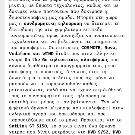
μίντια, με θέματα τεχνολογίας, καθώς και με
δοκιμές νέων προϊόντων που δοκίμασε η
δημοσιογραφική μας ομάδα. Μπορεί στη χώρα
μας η
συνδρομητική τηλεόραση
να διατηρεί τη
διείσδυσή της στο χαμηλότερο επίπεδο
πανευρωπαϊκά, όμως συνεχίζει να αναπτύσσεται
τεχνολογικά και να βελτιώνει τις υπηρεσίες
που προσφέρει. Οι εταιρείες
COSMOTE, Nova,
Vodafone και WIND
διαθέτουν στην ελληνική
αγορά
On the Go τηλεοπτικές πλατφόρμες
που
κάνουν διαθέσιμα τα προγράμματά τους μέσα
από φορητές συσκευές, δίνοντας έτσι τη
δυνατότητα στους πελάτες τους όχι μόνο να
μπορούν να τα παρακολουθούν καθώς
μετακινούνται, αλλά και να έχουν στη διάθεσή
τους τη συνδρομητική τους τηλεόραση σε
οποιοδήποτε μέρος κι αν βρίσκονται. Ένα νέο
ψηφιακό όργανο μέτρησης που κυκλοφορεί στην
ελληνική αγορά που δοκιμάσαμε και σας
παρουσιάζουμε αυτό το μήνα. Πρόκειται για το
SatLink ST-5150
, το οποίο είναι ένα όργανο
χειρός που δίνει μετρήσεις για
DVB-S/S2, DVB-