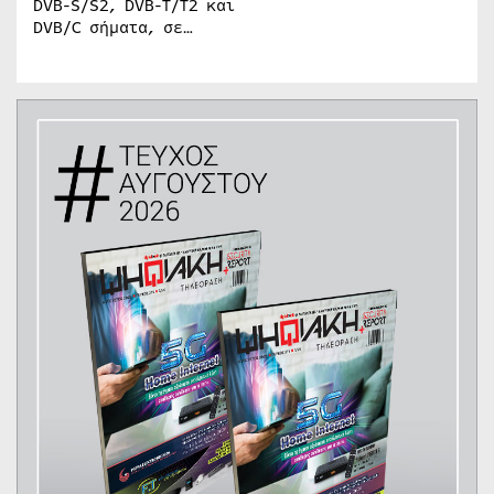
DVB-S/S2, DVB-T/T2 και
DVB/C σήματα, σε…