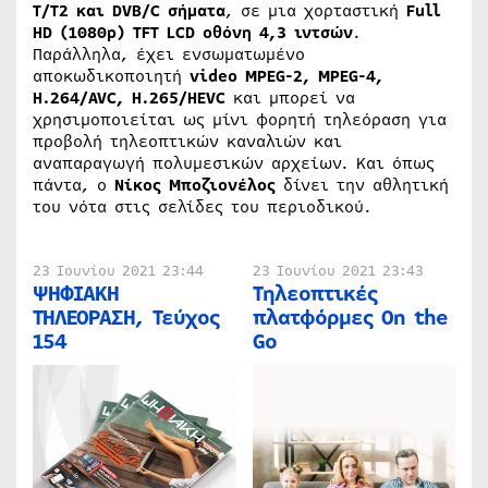
T/T2 και DVB/C σήματα
, σε μια χορταστική
Full
HD (1080p) TFT LCD οθόνη 4,3 ιντσών
.
Παράλληλα, έχει ενσωματωμένο
αποκωδικοποιητή
video MPEG-2, MPEG-4,
H.264/AVC, H.265/HEVC
και μπορεί να
χρησιμοποιείται ως μίνι φορητή τηλεόραση για
προβολή τηλεοπτικών καναλιών και
αναπαραγωγή πολυμεσικών αρχείων. Και όπως
πάντα, ο
Νίκος Μποζιονέλος
δίνει την αθλητική
του νότα στις σελίδες του περιοδικού.
23 Ιουνίου 2021 23:44
23 Ιουνίου 2021 23:43
ΨΗΦΙΑΚΗ
Τηλεοπτικές
ΤΗΛΕΟΡΑΣΗ, Τεύχος
πλατφόρμες On the
154
Go