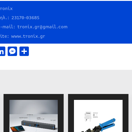
Tronix
τηλ.: 23170-03685
e-mail: tronix.gr@gmail.com
site: www.tronix.gr
acebook
LinkedIn
Messenger
Μοιραστείτε