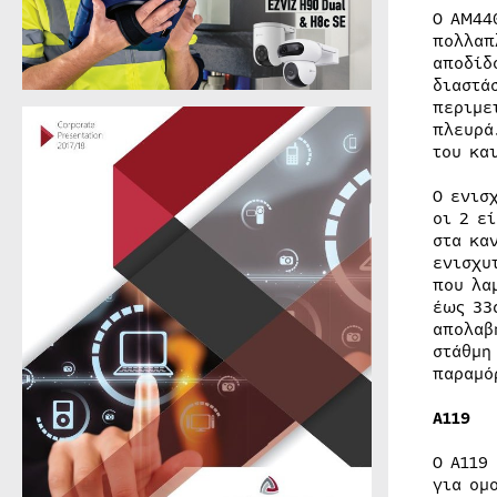
Ο AM44
πολλαπ
αποδίδ
διαστά
περιμε
πλευρά
του κα
Ο ενισ
οι 2 ε
στα κα
ενισχυ
που λα
έως 33
απολαβ
στάθμη
παραμό
A119
Ο A119
για ομ