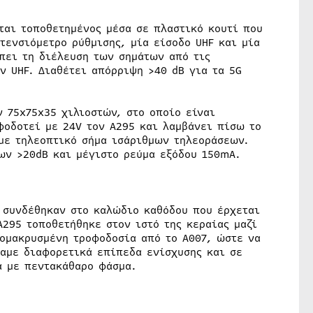
ται τοποθετημένος μέσα σε πλαστικό κουτί που
τενσιόμετρο ρύθμισης, μία είσοδο UHF και μία
έπει τη διέλευση των σημάτων από τις
ν UHF. Διαθέτει απόρριψη >40 dB για τα 5G
 75x75x35 χιλιοστών, στο οποίο είναι
φοδοτεί με 24V τον A295 και λαμβάνει πίσω το
 με τηλεοπτικό σήμα ισάριθμων τηλεοράσεων.
ων >20dB και μέγιστο ρεύμα εξόδου 150mA.
9 συνδέθηκαν στο καλώδιο καθόδου που έρχεται
A295 τοποθετήθηκε στον ιστό της κεραίας μαζί
πομακρυσμένη τροφοδοσία από το A007, ώστε να
σαμε διαφορετικά επίπεδα ενίσχυσης και σε
α με πεντακάθαρο φάσμα.