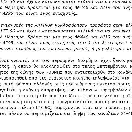
ο
LTE 5
G και έχουν κατασκευαστεί ειδικά για να καλύψου
ό Μέρισμα. Πρόκειται για τους
AM440 και
A119 που ανή
ν
A295 που είναι ένας ενισχυτής…
 ενισχυτές της
ANTTRON κυκλοφόρησαν πρόσφατα στην ελ
ο
LTE 5
G και έχουν κατασκευαστεί ειδικά για να καλύψου
ό Μέρισμα. Πρόκειται για τους
AM440 και
A119 που ανή
ν
A295 που είναι ένας ενισχυτής ιστού και λειτουργεί 
όμενες εισόδους και καλύπτουν μικρές ή μεγαλύτερες αν
ίναι γνωστό, από τον περασμένο Νοέμβριο έχει ξεκινήσ
ατος, η οποία θα ολοκληρωθεί στο τέλος Σεπτεμβρίου. 
ητες της ζώνης των 700MHz που αντιστοιχούν στα κανάλ
σιμοποιηθεί από τις εταιρείες κινητής τηλεφωνίας για 
ς αυτό φέρνει αλλαγές στις υφιστάμενες εγκαταστάσεις
ργείται η ανάγκη απόρριψης των πιθανών παρεμβολών απ
N είναι μια εταιρεία που διαθέτει τεράστια γκάμα προϊ
κρινόμενη στη νέα αυτή πραγματικότητα που προκύπτει,
τωμένο φίλτρο LTE 5G, παρέχοντας έτσι την απαραίτητη
πει πλέον να περιορίζεται στη λήψη των καναλιών 21-