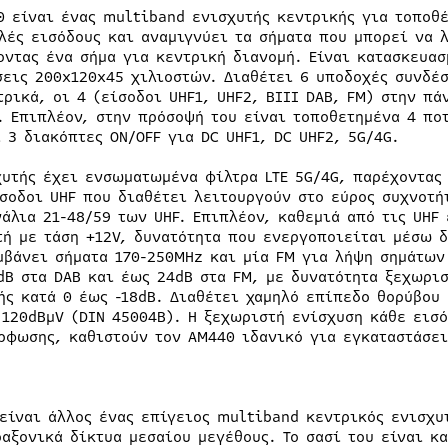
0 είναι ένας multiband ενισχυτής κεντρικής για τοποθ
λές εισόδους και αναμιγνύει τα σήματα που μπορεί να 
οντας ένα σήμα για κεντρική διανομή. Είναι κατασκευασ
σεις 200x120x45 χιλιοστών. Διαθέτει 6 υποδοχές συνδέ
τρικά, οι 4 (είσοδοι UHF1, UHF2, BIII DAB, FM) στην πά
. Επιπλέον, στην πρόσοψή του είναι τοποθετημένα 4 ποτ
ι 3 διακόπτες ON/OFF για DC UHF1, DC UHF2, 5G/4G.
χυτής έχει ενσωματωμένα φίλτρα LTE 5G/4G, παρέχοντας 
ίσοδοι UHF που διαθέτει λειτουργούν στο εύρος συχνοτή
νάλια 21-48/59 των UHF. Επιπλέον, καθεμιά από τις UHF
τή με τάση +12V, δυνατότητα που ενεργοποιείται μέσω δ
μβάνει σήματα 170-250MHz και μία FM για λήψη σημάτων
dB στα DAB και έως 24dB στα FM, με δυνατότητα ξεχωρισ
ής κατά 0 έως -18dB. Διαθέτει χαμηλό επίπεδο θορύβου 
 120dBμV (DIN 45004B). Η ξεχωριστή ενίσχυση κάθε εισ
ρφωσης, καθιστούν τον AM440 ιδανικό για εγκαταστάσει
 είναι άλλος ένας επίγειος multiband κεντρικός ενισχυ
οαξονικά δίκτυα μεσαίου μεγέθους. Το σασί του είναι κ