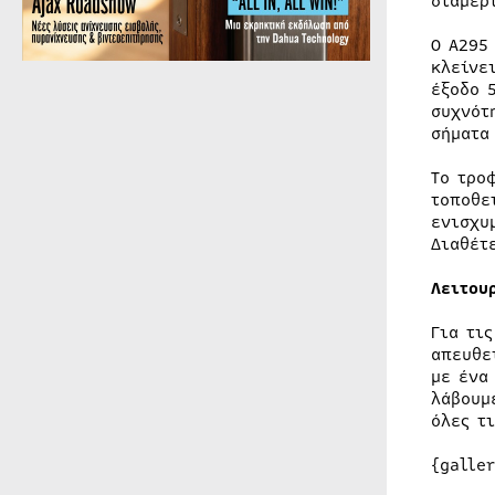
διαμερ
Ο A295
κλείνε
έξοδο 
συχνότ
σήματα
To τρο
τοποθε
ενισχυ
Διαθέτ
Λειτου
Για τι
απευθε
με ένα
λάβουμ
όλες τ
{galle