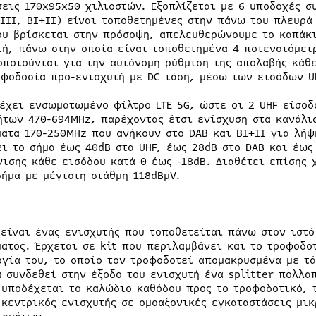
σεις 170x95x50 χιλιοστών. Εξοπλίζεται με 6 υποδοχές σ
BIII, BI+II) είναι τοποθετημένες στην πάνω του πλευρά
ου βρίσκεται στην πρόσοψη, απελευθερώνουμε το καπάκι
τή, πάνω στην οποία είναι τοποθετημένα 4 ποτενσιόμετρ
οποιούνται για την αυτόνομη ρύθμιση της απολαβής κάθ
οφοδοσία προ-ενισχυτή με DC τάση, μέσω των εισόδων U
 έχει ενσωματωμένο φίλτρο LTE 5G, ώστε οι 2 UHF είσοδ
ήτων 470-694MHz, παρέχοντας έτσι ενίσχυση στα κανάλια
ματα 170-250MHz που ανήκουν στο DAB και BI+II για λή
ει το σήμα έως 40dB στα UHF, έως 28dB στο DAB και έως
νισης κάθε εισόδου κατά 0 έως -18dB. Διαθέτει επίσης 
σήμα με μέγιστη στάθμη 118dBμV.
 είναι ένας ενισχυτής που τοποθετείται πάνω στον ιστό
ματος. Έρχεται σε kit που περιλαμβάνει και το τροφοδο
ργία του, το οποίο τον τροφοδοτεί απομακρυσμένα με τ
α συνδεθεί στην έξοδο του ενισχυτή ένα splitter πολλα
 υποδέχεται το καλώδιο καθόδου προς το τροφοδοτικό, 
 κεντρικός ενισχυτής σε ομοαξονικές εγκαταστάσεις μικ