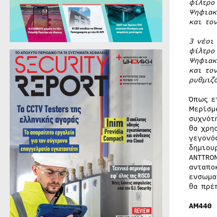
φίλτρ
Ψηφιακ
και το
3 νέοι
φίλτρ
Ψηφιακ
και το
ρυθμιζ
Όπως ε
Μερίσμ
συχνότ
θα χρη
γεγονό
δημιου
ANTTRO
ανταπο
ενσωμα
θα πρέ
AM440