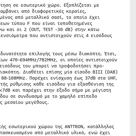
έτηση σε εσωτερικό χώρο. Εξοπλίζεται με
λαμβάνει από διαφορετικές κεραίες,
μένος από μεταλλικό σασί, το οποίο έχει
σεων τύπου F που είναι τοποθετημένες
νω και οι 2 (OUT, TEST -30 dB) στην κάτω
ενσιόμετρα που αντιστοιχούν στις 4 εισόδους
δυνατότητα επιλογής τους μέσω διακόπτη. Έτσι,
των 470-694MHz/782MHz, οι οποίες αντιστοιχούν
 εισόδους του μπορεί να τροφοδοτήσει προ-
ιακόπτη. Διαθέτει επίσης μία είσοδο BIII (DAB)
 88-108MHz. Παρέχει ενίσχυση έως 37dB στα UHF,
τής ρύθμισης κάθε εισόδου για εξασθένιση της
<7dB και παρέχει στην έξοδο σήμα με μέγιστη
όδου σε συνδυασμό με το χαμηλό επίπεδο
ς μεσαίου μεγέθους.
τής εσωτερικού χώρου της ANTTRON, κατάλληλος
ατασκευασμένο από μεταλλικό υλικό, ενώ έχει