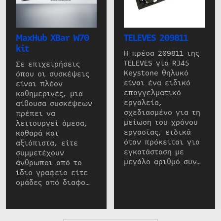
MaxHub XBar W70
TELEVES 209811
kit
Η πρέσα 209811 της
TELEVES για RJ45
Σε επιχειρήσεις
Keystone θηλυκό
όπου οι συσκέψεις
είναι ένα ειδικό
είναι πλέον
επαγγελματικό
καθημερινές, μια
εργαλείο,
αίθουσα συσκέψεων
σχεδιασμένο για τη
πρέπει να
μείωση του χρόνου
λειτουργεί άμεσα,
εργασίας, ειδικά
καθαρά και
όταν πρόκειται για
αξιόπιστα, είτε
εγκατάσταση με
συμμετέχουν
μεγάλο αριθμό συν…
άνθρωποι από το
ίδιο γραφείο είτε
ομάδες από διαφο…