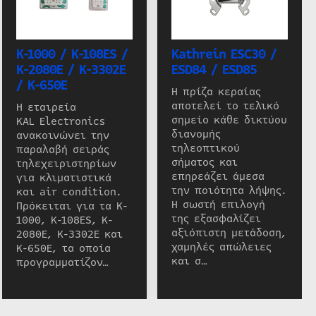
K-1000 / K-108ES /
Kathrein ESC30 /
K-2080E / K-3302E
ESD84 / ESD85
/ K-650E
Η πρίζα κεραίας
αποτελεί το τελικό
Η εταιρεία
σημείο κάθε δικτύου
KAL Electronics
διανομής
ανακοινώνει την
τηλεοπτικού
παραλαβή σειράς
σήματος και
τηλεχειριστηρίων
επηρεάζει άμεσα
για κλιματιστικά
την ποιότητα λήψης.
και air condition.
Η σωστή επιλογή
Πρόκειται για τα K-
της εξασφαλίζει
1000, K-108ES, K-
αξιόπιστη μετάδοση,
2080E, K-3302E και
χαμηλές απώλειες
K-650E, τα οποία
και σ…
προγραμματίζον…