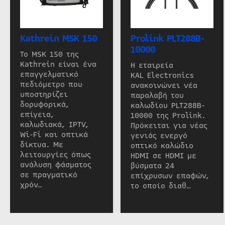
Kathrein MSK 150
Prolink PLT288B-
10000
Το MSK 150 της
Kathrein είναι ένα
Η εταιρεία
επαγγελματικό
KAL Electronics
πεδιόμετρο που
ανακοινώνει νέα
υποστηρίζει
παραλαβή του
δορυφορικά,
καλωδίου PLT288B-
επίγεια,
10000 της Prolink.
καλωδιακά, IPTV,
Πρόκειται για νέας
Wi-Fi και οπτικά
γενιάς ενεργό
δίκτυα. Με
οπτικό καλώδιο
λειτουργίες όπως
HDMI σε HDMI με
ανάλυση φάσματος
βύσματα 24
σε πραγματικό
επίχρυσων επαφών,
χρόν…
το οποίο διαθ…