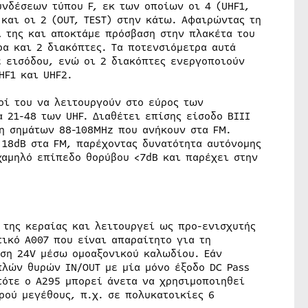
υνδέσεων τύπου F, εκ των οποίων οι 4 (UHF1,
 και οι 2 (OUT, TEST) στην κάτω. Αφαιρώντας τη
 της και αποκτάμε πρόσβαση στην πλακέτα του
α και 2 διακόπτες. Τα ποτενσιόμετρα αυτά
ε εισόδου, ενώ οι 2 διακόπτες ενεργοποιούν
HF1 και UHF2.
οί του να λειτουργούν στο εύρος των
 21-48 των UHF. Διαθέτει επίσης είσοδο BIII
ψη σημάτων 88-108MHz που ανήκουν στα FM.
 18dB στα FM, παρέχοντας δυνατότητα αυτόνομης
χαμηλό επίπεδο θορύβου <7dB και παρέχει στην
 της κεραίας και λειτουργεί ως προ-ενισχυτής
τικό Α007 που είναι απαραίτητο για τη
άση 24V μέσω ομοαξονικού καλωδίου. Εάν
πλών θυρών IN/OUT με μία μόνο έξοδο DC Pass
τότε ο A295 μπορεί άνετα να χρησιμοποιηθεί
ρού μεγέθους, π.χ. σε πολυκατοικίες 6