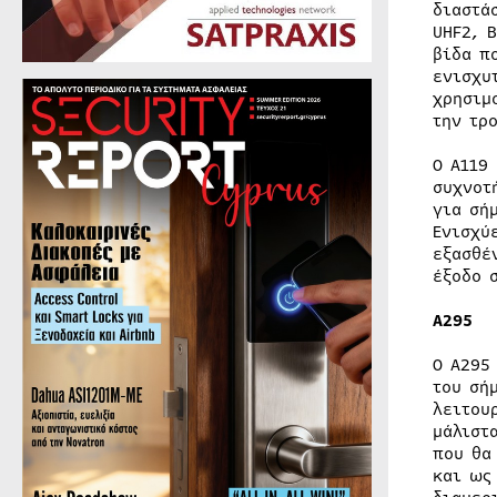
διαστά
UHF2, 
βίδα π
ενισχυ
χρησιμ
την τρ
Ο A119
συχνοτ
για σή
Ενισχύ
εξασθέ
έξοδο 
A295
Ο A295
του σή
λειτου
μάλιστ
που θα
και ως