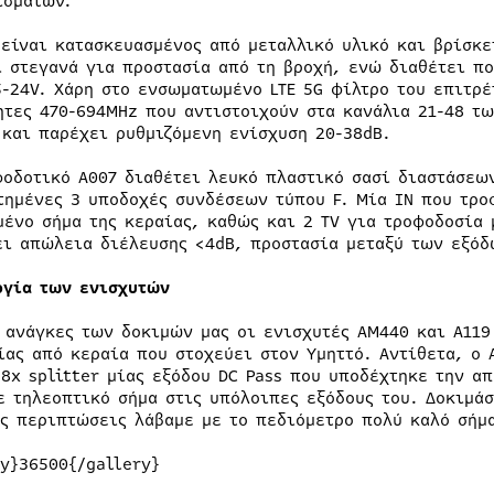
ισμάτων.
 είναι κατασκευασμένος από μεταλλικό υλικό και βρίσκε
ι στεγανά για προστασία από τη βροχή, ενώ διαθέτει πο
5-24V. Χάρη στο ενσωματωμένο LTE 5G φίλτρο του επιτρ
ητες 470-694MHz που αντιστοιχούν στα κανάλια 21-48 τω
 και παρέχει ρυθμιζόμενη ενίσχυση 20-38dB.
φοδοτικό Α007 διαθέτει λευκό πλαστικό σασί διαστάσεων
τημένες 3 υποδοχές συνδέσεων τύπου F. Μία IN που τρο
μένο σήμα της κεραίας, καθώς και 2 TV για τροφοδοσία
ει απώλεια διέλευσης <4dB, προστασία μεταξύ των εξόδ
ργία των ενισχυτών
ς ανάγκες των δοκιμών μας οι ενισχυτές AM440 και A11
ίας από κεραία που στοχεύει στον Υμηττό. Αντίθετα, ο 
 8x splitter μίας εξόδου DC Pass που υποδέχτηκε την α
ε τηλεοπτικό σήμα στις υπόλοιπες εξόδους του. Δοκιμά
ις περιπτώσεις λάβαμε με το πεδιόμετρο πολύ καλό σήμ
ry}36500{/gallery}