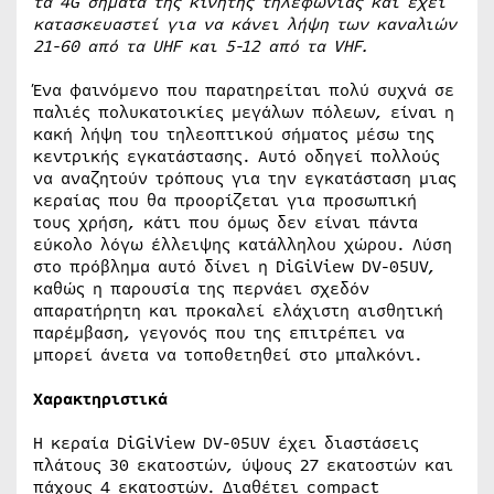
τα 4
G
σήματα της κινητής τηλεφωνίας και έχει
κατασκευαστεί για να κάνει λήψη των καναλιών
21-60 από τα
UHF
και 5-12 από τα
VHF
.
Ένα φαινόμενο που παρατηρείται πολύ συχνά σε
παλιές πολυκατοικίες μεγάλων πόλεων, είναι η
κακή λήψη του τηλεοπτικού σήματος μέσω της
κεντρικής εγκατάστασης. Αυτό οδηγεί πολλούς
να αναζητούν τρόπους για την εγκατάσταση μιας
κεραίας που θα προορίζεται για προσωπική
τους χρήση, κάτι που όμως δεν είναι πάντα
εύκολο λόγω έλλειψης κατάλληλου χώρου. Λύση
στο πρόβλημα αυτό δίνει η DiGiView DV-05UV,
καθώς η παρουσία της περνάει σχεδόν
απαρατήρητη και προκαλεί ελάχιστη αισθητική
παρέμβαση, γεγονός που της επιτρέπει να
μπορεί άνετα να τοποθετηθεί στο μπαλκόνι.
Χαρακτηριστικά
Η κεραία DiGiView DV-05UV έχει διαστάσεις
πλάτους 30 εκατοστών, ύψους 27 εκατοστών και
πάχους 4 εκατοστών. Διαθέτει compact