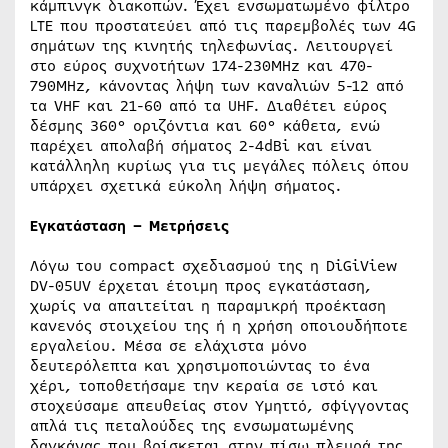
κάμπινγκ διακοπών. Έχει ενσωματωμένο φίλτρο
LTE που προστατεύει από τις παρεμβολές των 4G
σημάτων της κινητής τηλεφωνίας. Λειτουργεί
στο εύρος συχνοτήτων 174-230MHz και 470-
790MHz, κάνοντας λήψη των καναλιών 5-12 από
τα VHF και 21-60 από τα UHF. Διαθέτει εύρος
δέσμης 360° οριζόντια και 60° κάθετα, ενώ
παρέχει απολαβή σήματος 2-4dBi και είναι
κατάλληλη κυρίως για τις μεγάλες πόλεις όπου
υπάρχει σχετικά εύκολη λήψη σήματος.
Εγκατάσταση – Μετρήσεις
Λόγω του compact σχεδιασμού της η DiGiView
DV-05UV έρχεται έτοιμη προς εγκατάσταση,
χωρίς να απαιτείται η παραμικρή προέκταση
κανενός στοιχείου της ή η χρήση οποιουδήποτε
εργαλείου. Μέσα σε ελάχιστα μόνο
δευτερόλεπτα και χρησιμοποιώντας το ένα
χέρι, τοποθετήσαμε την κεραία σε ιστό και
στοχεύσαμε απευθείας στον Υμηττό, σφίγγοντας
απλά τις πεταλούδες της ενσωματωμένης
δαγκάνας που βρίσκεται στην πίσω πλευρά της.