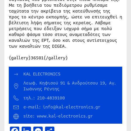
Με τη βοήθεια του πεδιόμετρου ρυθμίσαμε
ταχύτατα την ακρίβεια της κατεύθυνσής της
προς το κέντρο εκπομπής, ώστε να επιτευχθεί η
βέλτιστη λήψη σήματος της κεραίας. Λάβαμε
μετρήσεις που έδειξαν ισχυρό σήμα με πολύ
καθαρό φάσμα τόσο στους αναμεταδότες των
καναλιών της ΕΡΤ, όσο και στους αντίστοιχους
των καναλιών της DIGEA.
{gallery}36501{/gallery}
KAL ELECTRONICS
Λεωφ. Κηφισού 91 & Ανδρούτσου 19, Αγ.
Ιωάννης Ρέντης
τηλ.: 210-4839100
e-mail: info@kal-electronics.gr
site: www.kal-electronics.gr