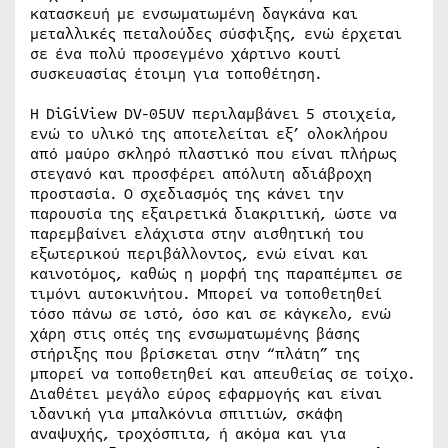
κατασκευή με ενσωματωμένη δαγκάνα και
μεταλλικές πεταλούδες σύσφιξης, ενώ έρχεται
σε ένα πολύ προσεγμένο χάρτινο κουτί
συσκευασίας έτοιμη για τοποθέτηση.
Η DiGiView DV-05UV περιλαμβάνει 5 στοιχεία,
ενώ το υλικό της αποτελείται εξ’ ολοκλήρου
από μαύρο σκληρό πλαστικό που είναι πλήρως
στεγανό και προσφέρει απόλυτη αδιάβροχη
προστασία. Ο σχεδιασμός της κάνει την
παρουσία της εξαιρετικά διακριτική, ώστε να
παρεμβαίνει ελάχιστα στην αισθητική του
εξωτερικού περιβάλλοντος, ενώ είναι και
καινοτόμος, καθώς η μορφή της παραπέμπει σε
τιμόνι αυτοκινήτου. Μπορεί να τοποθετηθεί
τόσο πάνω σε ιστό, όσο και σε κάγκελο, ενώ
χάρη στις οπές της ενσωματωμένης βάσης
στήριξης που βρίσκεται στην “πλάτη” της
μπορεί να τοποθετηθεί και απευθείας σε τοίχο.
Διαθέτει μεγάλο εύρος εφαρμογής και είναι
ιδανική για μπαλκόνια σπιτιών, σκάφη
αναψυχής, τροχόσπιτα, ή ακόμα και για