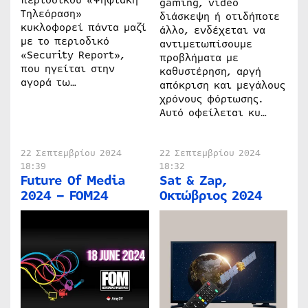
περιοδικού «Ψηφιακή
gaming, video
Τηλεόραση»
διάσκεψη ή οτιδήποτε
κυκλοφορεί πάντα μαζί
άλλο, ενδέχεται να
με το περιοδικό
αντιμετωπίσουμε
«Security Report»,
προβλήματα με
που ηγείται στην
καθυστέρηση, αργή
αγορά τω…
απόκριση και μεγάλους
χρόνους φόρτωσης.
Αυτό οφείλεται κυ…
22 Σεπτεμβρίου 2024
22 Σεπτεμβρίου 2024
18:39
18:32
Future Of Media
Sat & Zap,
2024 – FOM24
Οκτώβριος 2024