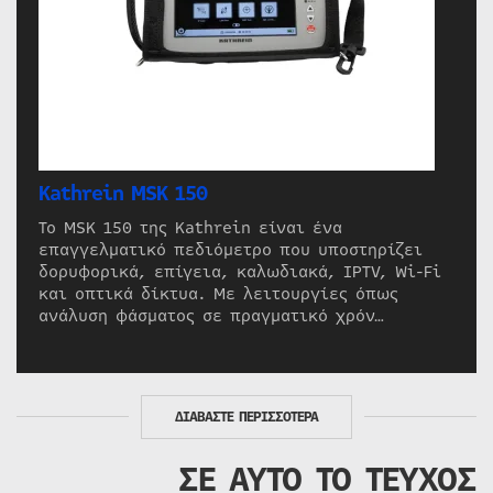
Kathrein MSK 150
Το MSK 150 της Kathrein είναι ένα
επαγγελματικό πεδιόμετρο που υποστηρίζει
δορυφορικά, επίγεια, καλωδιακά, IPTV, Wi-Fi
και οπτικά δίκτυα. Με λειτουργίες όπως
ανάλυση φάσματος σε πραγματικό χρόν…
ΔΙΑΒΑΣΤΕ ΠΕΡΙΣΣΟΤΕΡΑ
ΣΕ ΑΥΤΟ ΤΟ ΤΕΥΧΟΣ