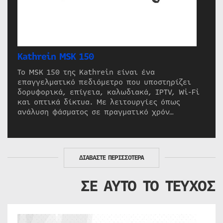
Kathrein MSK 150
Το MSK 150 της Kathrein είναι ένα
επαγγελματικό πεδιόμετρο που υποστηρίζει
δορυφορικά, επίγεια, καλωδιακά, IPTV, Wi-Fi
και οπτικά δίκτυα. Με λειτουργίες όπως
ανάλυση φάσματος σε πραγματικό χρόν…
ΔΙΑΒΑΣΤΕ ΠΕΡΙΣΣΟΤΕΡΑ
ΣΕ ΑΥΤΟ ΤΟ ΤΕΥΧΟΣ