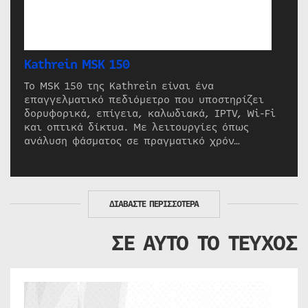
Kathrein MSK 150
Το MSK 150 της Kathrein είναι ένα
επαγγελματικό πεδιόμετρο που υποστηρίζει
δορυφορικά, επίγεια, καλωδιακά, IPTV, Wi-Fi
και οπτικά δίκτυα. Με λειτουργίες όπως
ανάλυση φάσματος σε πραγματικό χρόν…
ΔΙΑΒΑΣΤΕ ΠΕΡΙΣΣΟΤΕΡΑ
ΣΕ ΑΥΤΟ ΤΟ ΤΕΥΧΟΣ