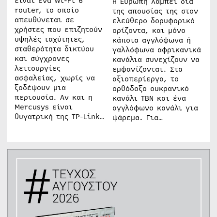
είναι ένα Wi-Fi 6
Η Ευρώπη λάμπει διά
router, το οποίο
της απουσίας της στον
απευθύνεται σε
ελεύθερο δορυφορικό
χρήστες που επιζητούν
ορίζοντα, και μόνο
υψηλές ταχύτητες,
κάποια αγγλόφωνα ή
σταθερότητα δικτύου
γαλλόφωνα αφρικανικά
και σύγχρονες
κανάλια συνεχίζουν να
λειτουργίες
εμφανίζονται. Στα
ασφαλείας, χωρίς να
αξιοπερίεργα, το
ξοδέψουν μια
ορθόδοξο ουκρανικό
περιουσία. Αν και η
κανάλι ΤΒΝ και ένα
Mercusys είναι
αγγλόφωνο κανάλι για
θυγατρική της TP-Link…
ψάρεμα. Για…