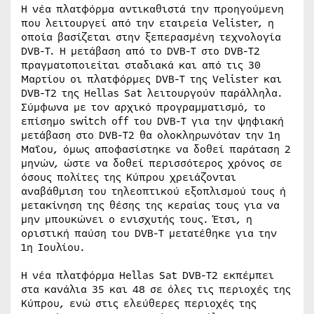
Η νέα πλατφόρμα αντικαθιστά την προηγούμενη
που λειτουργεί από την εταιρεία Velister, η
οποία βασίζεται στην ξεπερασμένη τεχνολογία
DVB-T. Η μετάβαση από το DVB-T στο DVB-T2
πραγματοποιείται σταδιακά και από τις 30
Μαρτίου οι πλατφόρμες DVB-T της Velister και
DVB-T2 της Hellas Sat λειτουργούν παράλληλα.
Σύμφωνα με τον αρχικό προγραμματισμό, το
επίσημο switch off του DVB-T για την ψηφιακή
μετάβαση στο DVB-T2 θα ολοκληρωνόταν την 1η
Μαΐου, όμως αποφασίστηκε να δοθεί παράταση 2
μηνών, ώστε να δοθεί περισσότερος χρόνος σε
όσους πολίτες της Κύπρου χρειάζονται
αναβάθμιση του τηλεοπτικού εξοπλισμού τους ή
μετακίνηση της θέσης της κεραίας τους για να
μην μπουκώνει ο ενισχυτής τους. Έτσι, η
οριστική παύση του DVB-T μετατέθηκε για την
1η Ιουλίου.
Η νέα πλατφόρμα Hellas Sat DVB-T2 εκπέμπει
στα κανάλια 35 και 48 σε όλες τις περιοχές της
Κύπρου, ενώ στις ελεύθερες περιοχές της