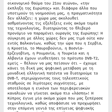
οικονομικό θαύμα του 21ου αιώνα», «την
έκπληξη της Ευρώπης» και διάφορα άλλα που
υποτιμούν τη νοημοσύνη μας, η πραγματικότητα
δεν αλλάζει: η χώρα μας ακολουθεί
ασθμαίνοντας τις εξελίξεις ενός ακόμα τομέα
της τεχνολογίας, διατηρώντας το θλιβερό
προνόμιο να παραμένει ουραγός της Ευρώπης! Η
σύγκριση με άλλες χώρες δεν μας τιμά ούτε καν
εντός Βαλκανίων, καθώς την ώρα που η Σερβία,
η Κροατία, το Μαυροβούνιο, η Βοσνία-
Ερζεγοβίνη, η Ρουμανία, η Τουρκία και η
Αλβανία έχουν υιοθετήσει το πρότυπο DVB-T2,
εμείς – θέλουν να μας πείσουν ότι – έχουμε
κάνει τη δική μας ψηφιακή μετάβαση με τη
μοναδική ελληνική πατέντα να διατηρούμε το
DVB-T, στριμώχνοντας τους τηλεοπτικούς
σταθμούς σε λιγότερες συχνότητες, με
αποτέλεσμα η εικόνα των περιφερειακών
καναλιών να γίνεται ακόμα πιο «λάσπη»! Η
Κύπρος έγινε μία ακόμα χώρα που μας ξεπέρασε
τεχνολογικά, καθώς αποφάσισε να προχωρήσει
στην επόμενη γενιά της επίγειας ψηφιακής