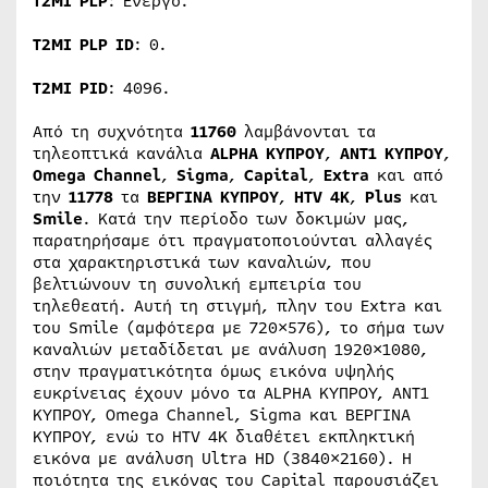
T2MI PLP
: Ενεργό.
T2MI PLP ID
: 0.
T2MI PID
: 4096.
Από τη συχνότητα
11760
λαμβάνονται τα
τηλεοπτικά κανάλια
ALPHA
ΚΥΠΡΟΥ
,
ANT1
ΚΥΠΡΟΥ
,
Omega Channel
,
Sigma
,
Capital
,
Extra
και από
την
11778
τα
ΒΕΡΓΙΝΑ
ΚΥΠΡΟΥ
,
HTV 4K
,
Plus
και
Smile
. Κατά την περίοδο των δοκιμών μας,
παρατηρήσαμε ότι πραγματοποιούνται αλλαγές
στα χαρακτηριστικά των καναλιών, που
βελτιώνουν τη συνολική εμπειρία του
τηλεθεατή. Αυτή τη στιγμή, πλην του Extra και
του Smile (αμφότερα με 720×576), το σήμα των
καναλιών μεταδίδεται με ανάλυση 1920×1080,
στην πραγματικότητα όμως εικόνα υψηλής
ευκρίνειας έχουν μόνο τα ALPHA ΚΥΠΡΟΥ, ANT1
ΚΥΠΡΟΥ, Omega Channel, Sigma και ΒΕΡΓΙΝΑ
ΚΥΠΡΟΥ, ενώ το HTV 4K διαθέτει εκπληκτική
εικόνα με ανάλυση Ultra HD (3840×2160). Η
ποιότητα της εικόνας του Capital παρουσιάζει