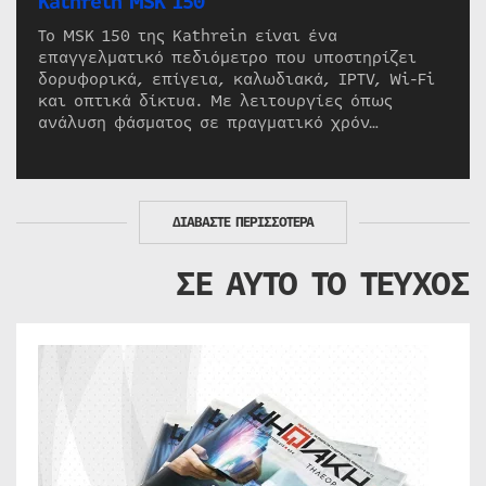
Kathrein MSK 150
Το MSK 150 της Kathrein είναι ένα
επαγγελματικό πεδιόμετρο που υποστηρίζει
δορυφορικά, επίγεια, καλωδιακά, IPTV, Wi-Fi
και οπτικά δίκτυα. Με λειτουργίες όπως
ανάλυση φάσματος σε πραγματικό χρόν…
ΔΙΑΒΑΣΤΕ ΠΕΡΙΣΣΟΤΕΡΑ
ΣΕ ΑΥΤΟ ΤΟ ΤΕΥΧΟΣ