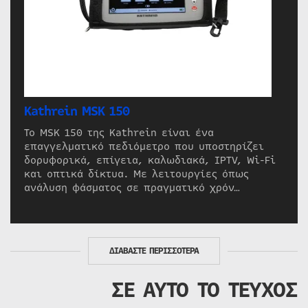
Kathrein MSK 150
Το MSK 150 της Kathrein είναι ένα
επαγγελματικό πεδιόμετρο που υποστηρίζει
δορυφορικά, επίγεια, καλωδιακά, IPTV, Wi-Fi
και οπτικά δίκτυα. Με λειτουργίες όπως
ανάλυση φάσματος σε πραγματικό χρόν…
ΔΙΑΒΑΣΤΕ ΠΕΡΙΣΣΟΤΕΡΑ
ΣΕ ΑΥΤΟ ΤΟ ΤΕΥΧΟΣ