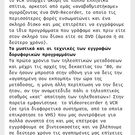
το VCR υπάρχει ακόμη σε πολλά ελληνικά
σπίτια, αρκετοί από εμάς «αναβαθμιστήκαμε»
αγοράζοντας ένα DVD-Recorder, το οποίο τις
περισσότερες φορές ενσωματώνει και ένα
σκληρό δίσκο και μας επιτρέπει να εγγράψουμε
τα ίδια προγράμματα που γράφαμε και πριν είτε
στον σκληρό του δίσκο είτε σε DVD (άμεσα ή σε
δεύτερο χρόνο).
Τα μυστικά και οι τεχνικές των εγγραφών
δορυφορικών προγραμμάτων
Τα πρώτα χρόνια των τηλεοπτικών μεταδόσεων
και μέχρι τις αρχές της δεκαετίας του ’80, αν
δεν ήσουν μπροστά στην οθόνη για να δεις την
«αγαπημένη σου εκπομπή» την ώρα της
μετάδοσης, η μόνη άλλη περίπτωση να την δεις
ήταν… αν την αναμετέδιδε πάλι ο τηλεοπτικός
σταθμός «κατ’ απαίτηση των τηλεθεατών»! Στην
πορεία εμφανίστηκε το Videorecorder ή VCR
(σε τρία διαφορετικά συστήματα, από τα οποία
επικράτησε το VHS) που μας συντρόφευε για
πολλά συναπτά έτη και μας επέτρεψε να
εγγράφουμε σε βιντεοκασέτες και να βλέπουμε
σε δεύτερο χρόνο τις αγαπημένες μας επίγειες