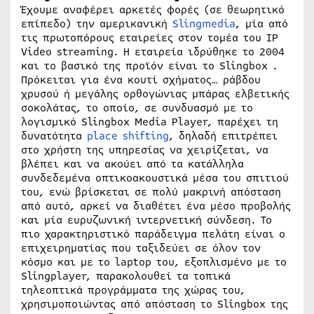
Έχουμε αναφέρει αρκετές φορές (σε θεωρητικό
επίπεδο) την αμερικανική
Slingmedia
, μία από
τις πρωτοπόρους εταιρείες στον τομέα του IP
Video streaming. H εταιρεία ιδρύθηκε το 2004
και το βασικό της προϊόν είναι το Slingbox .
Πρόκειται για ένα κουτί σχήματος… ράβδου
χρυσού ή μεγάλης ορθογώνιας μπάρας ελβετικής
σοκολάτας, το οποίο, σε συνδυασμό με το
λογισμικό Slingbox Media Player, παρέχει τη
δυνατότητα
place shifting
, δηλαδή επιτρέπει
στο χρήστη της υπηρεσίας να χειρίζεται, να
βλέπει και να ακούει από τα κατάλληλα
συνδεδεμένα οπτικοακουστικά μέσα του σπιτιού
του, ενώ βρίσκεται σε πολύ μακρινή απόσταση
από αυτό, αρκεί να διαθέτει ένα μέσο προβολής
και μία ευρυζωνική ιντερνετική σύνδεση. Το
πιο χαρακτηριστικό παράδειγμα πελάτη είναι ο
επιχειρηματίας που ταξιδεύει σε όλον τον
κόσμο και με το laptop του, εξοπλισμένο με το
Slingplayer, παρακολουθεί τα τοπικά
τηλεοπτικά προγράμματα της χώρας του,
χρησιμοποιώντας από απόσταση το Slingbox της