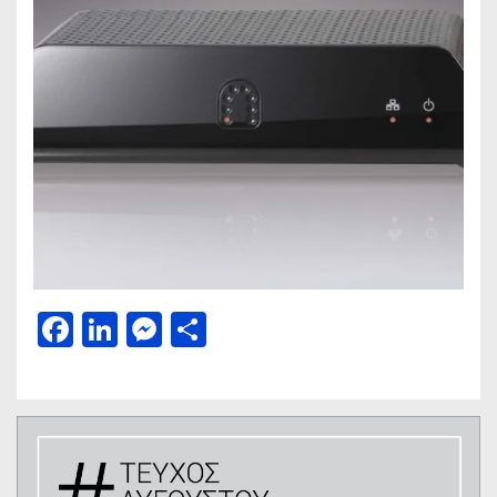
Facebook
LinkedIn
Messenger
Μοιραστείτε