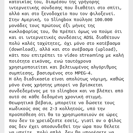
κατοικίας του, διαμέσου της γρήγορης
ιντερνετικής σύνδεσης που διαθέτει στο σπίτι,
αλλά και στο ξενοδοχείο που τον φιλοξενεί.
Στην Αμερική, το Slingbox πούλησε 100.000
μονάδες τους πρώτους έξι μήνες της
κυκλοφορίας του, θα πρέπει όμως να πούμε ότι
και οι ιντερνετικές συνδέσεις ADSL διαθέτουν
πολύ καλές ταχύτητες, όχι μόνο στο κατέβασμα
(download), αλλά και στο ανέβασμα (upload),
κάτι που επιτρέπει το video streaming με καλή
ποιότητα εικόνας, ενώ ταυτόχρονα
χρησιμοποιείται και βελτιωμένος αλγόριθμος
συμπίεσης, βασισμένος στο MPEG-4.
Η όλη διαδικασία είναι απολύτως νόμιμη, καθώς
μόνο ένας χρήστης μπορεί να βρίσκεται
συνδεδεμένος με το slingbox και να βλέπει από
αυτό σε κάθε δεδομένη χρονική στιγμή.
Θεωρητικά βέβαια, μπορείτε να δώσετε τους
κωδικούς σας σε 2-3 κολλητούς, υπό την
προϋπόθεση ότι θα το χρησιμοποιούν σε ώρες
που δεν το χρειάζεστε εσείς, γιατί αν ο φίλος
σας δεν έχει αποσυνδεθεί την ώρα που θέλετε
να μπείτε …πολύ απλά, δεν θα μπορέσετε να