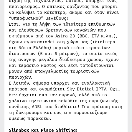
αιχμή της τεχνολογίας. Ωστόσο, υπάρχει ένας
περιορισμός… Ο οπτικός ορίζοντας που μπορεί
να καλύψει το κάτοπτρο, ακόμα και όταν είναι
“υπερφυσικού” μεγέθους!
Έτσι, για τη λήψη των ιδιαίτερα επιθυμητών
και ελεύθερων βρετανικών καναλιών που
εκπέμπουν από τον Astra 2D (BBC, ITV κ.λπ.),
έχουν εγκατασταθεί στη χώρα μας (ιδιαίτερα
στη Νότια Ελλάδα) μερικά πιάτα τεραστίων
διαστάσεων (5 και 6 μέτρων), τα οποία εκτός
της ανάγκης μεγάλου διαθέσιμου χώρου, έχουν
και τεράστιο κόστος και έτσι τοποθετούνται
μόνον από επαγγελματίες τουριστικών
περιοχών.
Ε λοιπόν, σήμερα υπάρχει και εναλλακτική
πρόταση και ονομάζεται Sky Digital IPTV. Όχι…
δεν έρχεται από τον ουρανό, αλλά από το
χάλκινο τηλεφωνικό καλώδιο της ευρυζωνικής
σύνδεσης ADSL που διαθέτετε! Την πρόταση αυτή
τη δοκιμάσαμε και σας την παρουσιάζουμε
αμέσως παρακάτω.
Slingbox και Place Shifting!