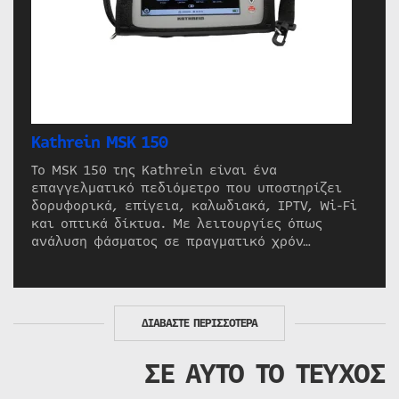
Kathrein MSK 150
Το MSK 150 της Kathrein είναι ένα
επαγγελματικό πεδιόμετρο που υποστηρίζει
δορυφορικά, επίγεια, καλωδιακά, IPTV, Wi-Fi
και οπτικά δίκτυα. Με λειτουργίες όπως
ανάλυση φάσματος σε πραγματικό χρόν…
ΔΙΑΒΑΣΤΕ ΠΕΡΙΣΣΟΤΕΡΑ
ΣΕ ΑΥΤΟ ΤΟ ΤΕΥΧΟΣ