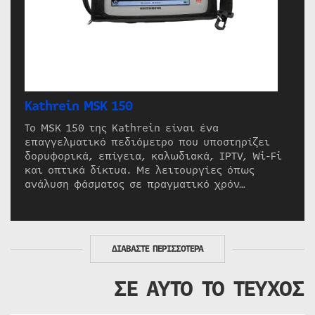
Kathrein MSK 150
Το MSK 150 της Kathrein είναι ένα
επαγγελματικό πεδιόμετρο που υποστηρίζει
δορυφορικά, επίγεια, καλωδιακά, IPTV, Wi-Fi
και οπτικά δίκτυα. Με λειτουργίες όπως
ανάλυση φάσματος σε πραγματικό χρόν…
ΔΙΑΒΑΣΤΕ ΠΕΡΙΣΣΟΤΕΡΑ
ΣΕ ΑΥΤΟ ΤΟ ΤΕΥΧΟΣ