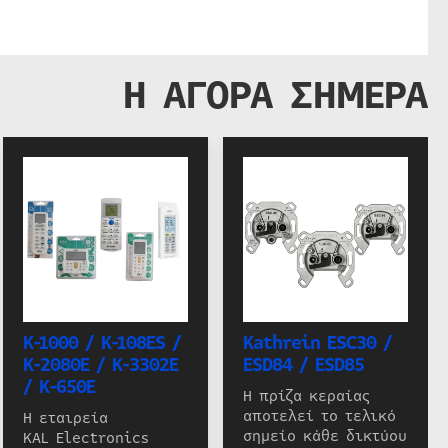
Η ΑΓΟΡΑ ΣΗΜΕΡΑ
K-1000 / K-108ES /
Kathrein ESC30 /
K-2080E / K-3302E
ESD84 / ESD85
/ K-650E
Η πρίζα κεραίας
αποτελεί το τελικό
Η εταιρεία
σημείο κάθε δικτύου
KAL Electronics