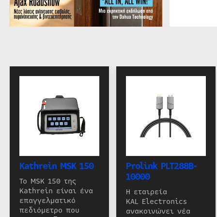
Kathrein MSK 150
Prolink PLT288B-
10000
Το MSK 150 της
Kathrein είναι ένα
Η εταιρεία
επαγγελματικό
KAL Electronics
πεδιόμετρο που
ανακοινώνει νέα