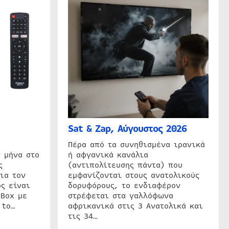
Sat & Zap, Αύγουστος 2026
η
Πέρα από τα συνηθισμένα ιρανικά
 μήνα στο
ή αφγανικά κανάλια
ς
(αντιπολίτευσης πάντα) που
ια τον
εμφανίζονται στους ανατολικούς
ς είναι
δορυφόρους, το ενδιαφέρον
 Box με
στρέφεται στα γαλλόφωνα
 to…
αφρικανικά στις 3 Ανατολικά και
τις 34…