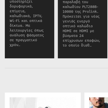
υποστηρίζει
παραλαβή του
δορυφορικά,
καλωδίου PLT288B-
επίγεια,
10000 της Prolink.
καλωδιακά, IPTV,
Πρόκειται για νέας
Wi-Fi και οπτικά
γενιάς ενεργό
δίκτυα. Με
οπτικό καλώδιο
λειτουργίες όπως
HDMI σε HDMI με
ανάλυση φάσματος
βύσματα 24
σε πραγματικό
επίχρυσων επαφών,
χρόν…
το οποίο διαθ…