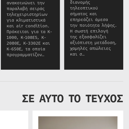
διανομής
ανακοινώνει την
τηλεοπτικού
παραλαβή σειράς
σήματος και
τηλεχειριστηρίων
επηρεάζει άμεσα
για κλιματιστικά
την ποιότητα λήψης.
και air condition.
Η σωστή επιλογή
Πρόκειται για τα K-
της εξασφαλίζει
1000, K-108ES, K-
αξιόπιστη μετάδοση,
2080E, K-3302E και
χαμηλές απώλειες
K-650E, τα οποία
και σ…
προγραμματίζον…
ΣΕ ΑΥΤΟ ΤΟ ΤΕΥΧΟΣ