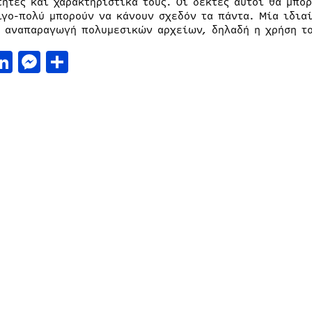
τητες και χαρακτηριστικά τους. Οι δέκτες αυτοί θα μπο
ίγο-πολύ μπορούν να κάνουν σχεδόν τα πάντα. Μία ιδια
η αναπαραγωγή πολυμεσικών αρχείων, δηλαδή η χρήση το
acebook
LinkedIn
Messenger
Μοιραστείτε