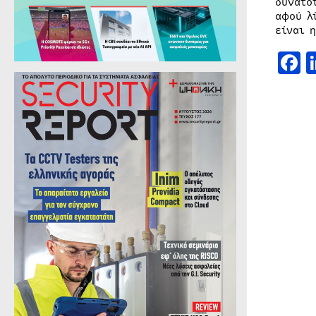
δυνατό
αφού λ
είναι 
F