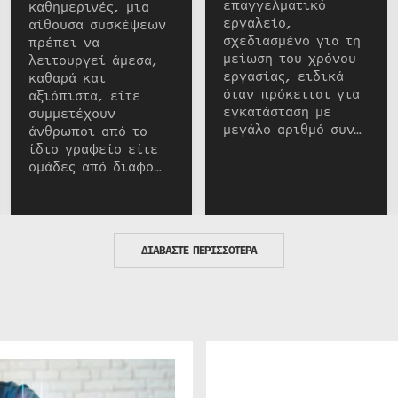
επαγγελματικό
καθημερινές, μια
εργαλείο,
αίθουσα συσκέψεων
σχεδιασμένο για τη
πρέπει να
μείωση του χρόνου
λειτουργεί άμεσα,
εργασίας, ειδικά
καθαρά και
όταν πρόκειται για
αξιόπιστα, είτε
εγκατάσταση με
συμμετέχουν
μεγάλο αριθμό συν…
άνθρωποι από το
ίδιο γραφείο είτε
ομάδες από διαφο…
ΔΙΑΒΑΣΤΕ ΠΕΡΙΣΣΟΤΕΡΑ