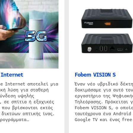
Internet
Fobem VISION S
e Internet αποτελεί μια
Έναν νέο υβριδικό δέκτ
κή λύση για σταθερή
δοκιμάσαμε για αυτό τον
σύνδεση υψηλής
εργαστήριο της Ψηφιακή
, σε σπίτια ή εξοχικές
Τηλεόρασης. Πρόκειται γ
 που βρίσκονται εκτός
Fobem VISION S, ο οποίο
 δικτύων οπτικής ίνας.
ταυτόχρονα ένα Android
προγράμματα…
Google TV και ένας free