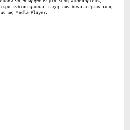
ρούσαν να θεωρηθούν μία λύση «πασπαρτού»,
ίτερα ενδιαφέρουσα πτυχή των δυνατοτήτων τους
υς ως Media Player.