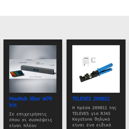
MaxHub XBar W70
TELEVES 209811
kit
Η πρέσα 209811 της
TELEVES για RJ45
Σε επιχειρήσεις
Keystone θηλυκό
όπου οι συσκέψεις
είναι ένα ειδικό
είναι πλέον