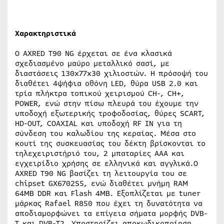
Χαρακτηριστικά
Ο AXRED T90 NG έρχεται σε ένα κλασικά
σχεδιασμένο μαύρο μεταλλικό σασί, με
διαστάσεις 130x77x30 χιλιοστών. Η πρόσοψή του
διαθέτει 4ψήφια οθόνη LED, θύρα USB 2.0 και
τρία πλήκτρα τοπικού χειρισμού CH-, CH+,
POWER, ενώ στην πίσω πλευρά του έχουμε την
υποδοχή εξωτερικής τροφοδοσίας, θύρες SCART,
HD-OUT, COAXIAL και υποδοχή RF IN για τη
σύνδεση του καλωδίου της κεραίας. Μέσα στο
κουτί της συσκευασίας του δέκτη βρίσκονται το
τηλεχειριστήριό του, 2 μπαταρίες AAA και
εγχειρίδιο χρήσης σε ελληνικά και αγγλικά.Ο
AXRED T90 NG βασίζει τη λειτουργία του σε
chipset GX6702S5, ενώ διαθέτει μνήμη RAM
64MB DDR και Flash 4MB. Εξοπλίζεται με tuner
μάρκας Rafael R850 που έχει τη δυνατότητα να
αποδιαμορφώνει τα επίγεια σήματα μορφής DVB-
T και DVB-T2. Υποστηρίζει αποκωδικοποίηση