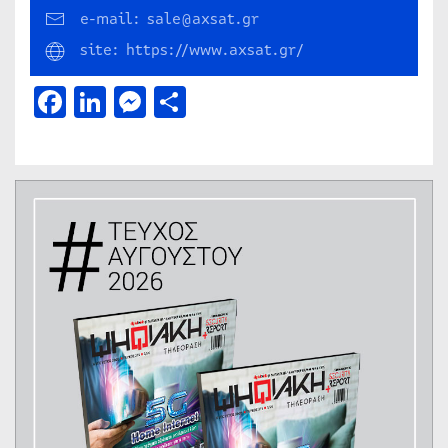
e-mail: sale@axsat.gr
site: https://www.axsat.gr/
Facebook
LinkedIn
Messenger
Μοιραστείτε