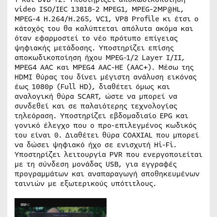
video ISO/IEC 13818-2 MPEG1, MPEG-2MP@HL,
MPEG-4 H.264/H.265, VC1, VP8 Profile κι έτσι ο
κάτοχός του θα καλύπτεται απόλυτα ακόμα και
όταν εφαρμοστεί το νέο πρότυπο επίγειας
ψηφιακής μετάδοσης. Υποστηρίζει επίσης
αποκωδικοποίηση ήχου MPEG-1/2 Layer I/II,
MPEG4 AAC και MPEG4 AAC-HE (AAC+). Μέσω της
HDMI θύρας του δίνει μέγιστη ανάλυση εικόνας
έως 1080p (Full HD), διαθέτει όμως και
αναλογική θύρα SCART, ώστε να μπορεί να
συνδεθεί και σε παλαιότερης τεχνολογίας
τηλεόραση. Υποστηρίζει εβδομαδιαίο EPG και
γονικό έλεγχο που ο προ-επιλεγμένος κωδικός
του είναι 0. Διαθέτει θύρα COAXIAL που μπορεί
να δώσει ψηφιακό ήχο σε ενισχυτή Hi-Fi.
Υποστηρίζει λειτουργία PVR που ενεργοποιείται
με τη σύνδεση μονάδας USB, για εγγραφές
προγραμμάτων και αναπαραγωγή αποθηκευμένων
ταινιών με εξωτερικούς υπότιτλους.