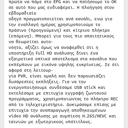
πρώτα να πάμε στο EPG και να πατήσουμε το OK
σε αυτό που μας ενδιαφέρει. Η πλοήγηση στον
εβδομαδιαίο
οδηγό πραγματοποιείται ανά κανάλι, ενώ για
την εναλλαγή ημέρας χρησιμοποιούμε το
πράσινο (προηγούμενη) και κίτρινο πλήκτρο
(επόμενη). Μπορεί για τους πιο απαιτητικούς
να θεωρείται αυτο-
νόητο, αξίζει όμως να αναφερθεί ότι η
υποστήριξη Full HD ανάλυσης δίνει ένα
εξαιρετικό οπτικό αποτέλεσμα στα κανάλια που
εκπέμπουν με εικόνα υψηλής ευκρίνειας. Σε ότι
αφορά στη λειτουρ-
γία PVR, είναι ομαλή και δεν παρουσιάζει
δυσάρεστες εκπλήξεις. Για να την
ενεργοποιήσουμε συνδέσαμε USB stick και
εκτελέσαμε με επιτυχία εγγραφή ζωντανού
προγράμματος, χρησιμοποιώντας το πλήκτρο REC
από το τηλεχειριστήριο. Δοκιμάσαμε επίσης με
επιτυχία την αναπαραγωγή αποθηκευμένων
video HD ανάλυσης με συμπίεση H.265/HEVC και
ταινιών με εξωτερικούς υπότιτλους.