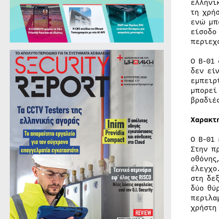
ελληνι
τη χρή
ενώ μπ
είσοδο
περιεχ
Ο B-01
δεν εί
εμπειρ
μπορεί
βραδιέ
Χαρακτ
Ο B-01
Στην π
οθόνης
έλεγχο
στη δε
δύο θύ
περιλα
χρήστη