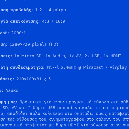
ταση προβολής:
1,2 – 4 μέτρα
ογία απεικόνισης:
4:3 / 16:9
ast
:
2000:1
υση:
1280×720 pixels (HD)
έσεις
:
1x Micro SD, 1x Audio, 1x AV, 2x USB, 1x HDMI
ματη
συνδεσιμότητα
:
Wi-Fi 2,4GHz @ Miracast / Airplay
τάσεις:
210x160x81 χιλ.
α:
Λευκό
ώμη μας:
Πρόκειται για έναν πραγματικά εύκολο στη ρύθ
 SD, AV και 2 θύρες USB μπορεί να καλύψει τις περισσ
ά, αποδίδει πολύ καλύτερα στο σκοτάδι, όμως καταφέρ
ση της αίθουσας του κινηματογράφου στο σαλόνι του σπ
ικονομικό projector με θύρα HDMI για σύνδεση στον σ