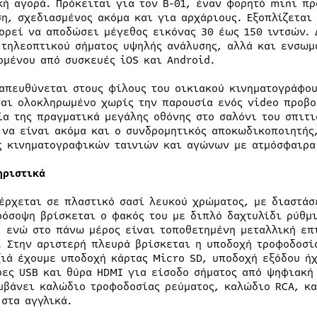
κή αγορά. Πρόκειται για τον B-01, έναν φορητό mini πρ
ση, σχεδιασμένος ακόμα και για αρχάριους. Εξοπλίζεται
ορεί να αποδώσει μέγεθος εικόνας 30 έως 150 ιντσών. 
 τηλεοπτικού σήματος υψηλής ανάλυσης, αλλά και ενσωμ
ομένου από συσκευές iOS και Android.
 απευθύνεται στους φίλους του οικιακού κινηματογράφο
ναι ολοκληρωμένο χωρίς την παρουσία ενός video προβο
ία της πραγματικά μεγάλης οθόνης στο σαλόνι του σπιτι
 να είναι ακόμα και ο συνδρομητικός αποκωδικοποιητής
ς κινηματογραφικών ταινιών και αγώνων με ατμόσφαιρα
ηριστικά
 έρχεται σε πλαστικό σασί λευκού χρώματος, με διαστάσ
ρόσοψη βρίσκεται ο φακός του με διπλό δαχτυλίδι ρύθμι
, ενώ στο πάνω μέρος είναι τοποθετημένη μεταλλική επ
. Στην αριστερή πλευρά βρίσκεται η υποδοχή τροφοδοσί
ξιά έχουμε υποδοχή κάρτας Micro SD, υποδοχή εξόδου ήχ
ρες USB και θύρα HDMI για είσοδο σήματος από ψηφιακή 
μβάνει καλώδιο τροφοδοσίας ρεύματος, καλώδιο RCA, κα
 στα αγγλικά.