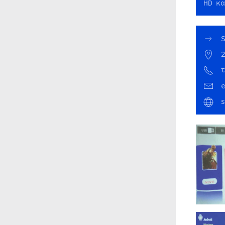
HD κα