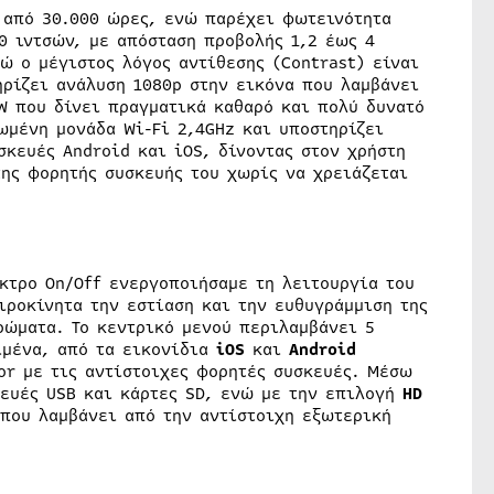
ς από 30.000 ώρες, ενώ παρέχει φωτεινότητα
0 ιντσών, με απόσταση προβολής 1,2 έως 4
νώ ο μέγιστος λόγος αντίθεσης (Contrast) είναι
ηρίζει ανάλυση 1080p στην εικόνα που λαμβάνει
W που δίνει πραγματικά καθαρό και πολύ δυνατό
ωμένη μονάδα Wi-Fi 2,4GHz και υποστηρίζει
σκευές Android και iOS, δίνοντας στον χρήστη
της φορητής συσκευής του χωρίς να χρειάζεται
κτρο On/Off ενεργοποιήσαμε τη λειτουργία του
ιροκίνητα την εστίαση και την ευθυγράμμιση της
ρώματα. Το κεντρικό μενού περιλαμβάνει 5
ιμένα, από τα εικονίδια
iOS
και
Android
or με τις αντίστοιχες φορητές συσκευές. Μέσω
ευές USB και κάρτες SD, ενώ με την επιλογή
HD
 που λαμβάνει από την αντίστοιχη εξωτερική