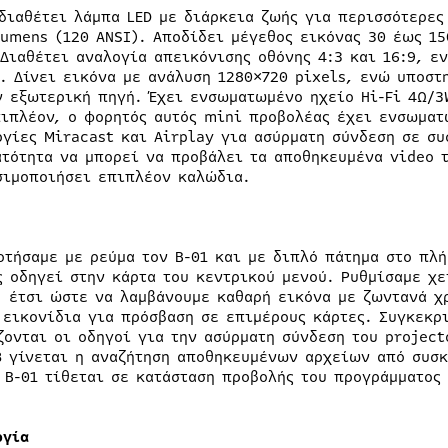
 διαθέτει λάμπα LED με διάρκεια ζωής για περισσότερε
Lumens (120 ANSI). Αποδίδει μέγεθος εικόνας 30 έως 15
 Διαθέτει αναλογία απεικόνισης οθόνης 4:3 και 16:9, ε
1. Δίνει εικόνα με ανάλυση 1280×720 pixels, ενώ υποστ
ν εξωτερική πηγή. Έχει ενσωματωμένο ηχείο Hi-Fi 4Ω/3
πιπλέον, ο φορητός αυτός mini προβολέας έχει ενσωματ
ργίες Miracast και Airplay για ασύρματη σύνδεση σε συ
ατότητα να μπορεί να προβάλει τα αποθηκευμένα video 
σιμοποιήσει επιπλέον καλώδια.
οτήσαμε με ρεύμα τον B-01 και με διπλό πάτημα στο πλή
ς οδηγεί στην κάρτα του κεντρικού μενού. Ρυθμίσαμε χε
, έτσι ώστε να λαμβάνουμε καθαρή εικόνα με ζωντανά χ
 εικονίδια για πρόσβαση σε επιμέρους κάρτες. Συγκεκρ
ζονται οι οδηγοί για την ασύρματη σύνδεση του project
B
γίνεται η αναζήτηση αποθηκευμένων αρχείων από συσκ
ο B-01 τίθεται σε κατάσταση προβολής του προγράμματος
ργία