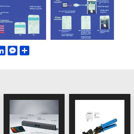
acebook
LinkedIn
Messenger
Μοιραστείτε