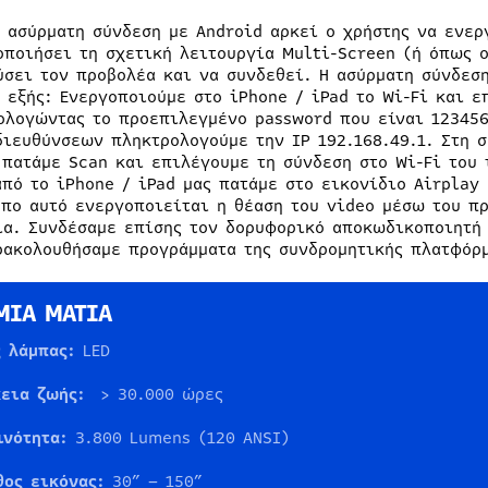
ν ασύρματη σύνδεση με Android αρκεί ο χρήστης να ενερ
οποιήσει τη σχετική λειτουργία Multi-Screen (ή όπως ο
ύσει τον προβολέα και να συνδεθεί. Η ασύρματη σύνδεση
η εξής: Ενεργοποιούμε στο iPhone / iPad το Wi-Fi και ε
ολογώντας το προεπιλεγμένο password που είναι 123456
διευθύνσεων πληκτρολογούμε την IP 192.168.49.1. Στη σ
 πατάμε Scan και επιλέγουμε τη σύνδεση στο Wi-Fi του 
από το iPhone / iPad μας πατάμε στο εικονίδιο Airplay 
όπο αυτό ενεργοποιείται η θέαση του video μέσω του π
ία. Συνδέσαμε επίσης τον δορυφορικό αποκωδικοποιητή 
ρακολουθήσαμε προγράμματα της συνδρομητικής πλατφόρμ
ΜΙΑ ΜΑΤΙΑ
ς λάμπας:
LED
κεια ζωής:
> 30.000 ώρες
ινότητα
:
3.800 Lumens (120 ANSI)
θος εικόνας:
30” – 150”