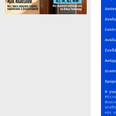
Απόσ
Αναλ
Contr
Ανάλ
Συνδ
Ασύρ
Διασ
Χρώμ
Η γν
Micro
Φυσικ
αίσθη
και ο