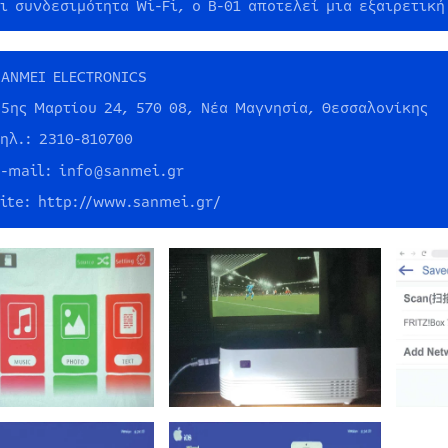
ι συνδεσιμότητα Wi-Fi, ο B-01 αποτελεί μια εξαιρετική
SANMEI ELECTRONICS
25ης Μαρτίου 24, 570 08, Νέα Μαγνησία, Θεσσαλονίκης
τηλ.: 2310-810700
e-mail: info@sanmei.gr
site: http://www.sanmei.gr/