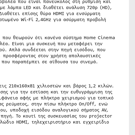
οβολέα που είναι πανεύκολος στη ρύθμιση και
 με λάμπα LED και διαθέτει ανάλυση 720p (HD),
Διαθέτει επίσης θύρα HDMI για ενσύρματη
ατωμένο Wi-Fi 2,4GHz για ασύρματη προβολή
υ που θεωρούν ότι κανένα σύστημα Home Cinema
λέα. Είναι μια συσκευή που μεταφέρει την
ού. Απλά συνδέεται στην πηγή εισόδου, που
, προσφέροντας στον χρήστη απολαυστικές
 που παραπέμπει σε αίθουσα του σινεμά.
εις 210x160x81 χιλιοστών και βάρος 1,2 κιλών.
σης για την εστίαση και την ευθυγράμμιση της
ιφάνεια αφής με πλήκτρα χειρισμού για τοπικό
ας ρεύματος, στην πίσω πλήκτρο On/Off, ενώ
ου, υποδοχή εισόδου αναλογικού σήματος AV,
πηγή. Το κουτί της συσκευασίας του projector
λώδιο HDMI, τηλεχειριστήριο και εγχειρίδιο