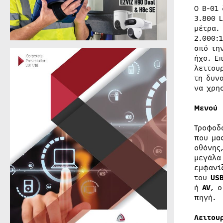
Ο B-01
3.800 
μέτρα.
2.000:
από τη
ήχο. Ε
λειτου
τη δυν
να χρη
Μενού
Τροφοδ
που μα
οθόνης
μεγάλα
εμφανί
του
US
ή
AV
, 
πηγή.
Λειτου