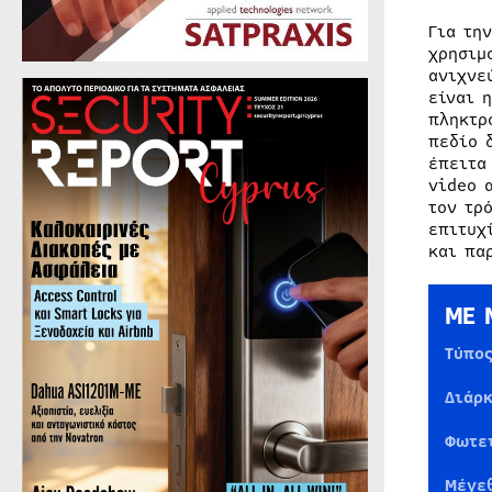
Για τη
χρησιμ
ανιχνε
είναι 
πληκτρ
πεδίο 
έπειτα
video 
τον τρ
επιτυχ
και πα
ΜΕ 
Τύπο
Διάρ
Φωτε
Μέγε