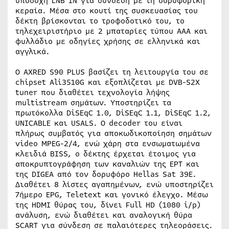
υποδοχή LNB IN για σύνδεση με τη δορυφορική
κεραία. Μέσα στο κουτί της συσκευασίας του
δέκτη βρίσκονται το τροφοδοτικό του, το
τηλεχειριστήριο με 2 μπαταρίες τύπου AAA και
φυλλάδιο με οδηγίες χρήσης σε ελληνικά και
αγγλικά.
Ο AXRED S90 PLUS βασίζει τη λειτουργία του σε
chipset Ali3510G και εξοπλίζεται με DVB-S2X
tuner που διαθέτει τεχνολογία λήψης
multistream σημάτων. Υποστηρίζει τα
πρωτόκολλα DiSEqC 1.0, DiSEqC 1.1, DiSEqC 1.2,
UNICABLE και USALS. Ο decoder του είναι
πλήρως συμβατός για αποκωδικοποίηση σημάτων
video MPEG-2/4, ενώ χάρη στα ενσωματωμένα
κλειδιά BISS, ο δέκτης έρχεται έτοιμος για
αποκρυπτογράφηση των καναλιών της ΕΡΤ και
της DIGEA από τον δορυφόρο Hellas Sat 39E.
Διαθέτει 8 λίστες αγαπημένων, ενώ υποστηρίζει
7ήμερο EPG, Teletext και γονικό έλεγχο. Μέσω
της HDMI θύρας του, δίνει Full HD (1080 i/p)
ανάλυση, ενώ διαθέτει και αναλογική θύρα
SCART για σύνδεση σε παλαιότερες τηλεοράσεις.