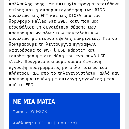
πολλαπλής ροής. Με επιτυχία πραγματοποιήθηκε
επίσης και η αποκρυπτογράφηση των BISS
καναλιών της ΕΡΤ και της DIGEA από τον
δορυφόρο Hellas Sat 39E, κάτι που μας
εξασφάλισε τη δυνατότητα θέασης των
προγραμμάτων όλων των πανελλαδικών
καναλιών με εικόνα υψηλής ευκρίνειας. Για να
δοκιμάσουμε τη λειτουργία εγγραφών,
αφαιρέσαμε το Wi-Fi USB adapter και
τοποθετήσουμε στη θέση του ένα απλό USB
stick. Πραγματοποιήσαμε άμεσα ζωντανή
εγγραφή προγράμματος με απλό πάτημα του
πλήκτρου REC από το τηλεχειριστήριο, αλλά και
προγραμματισμένη με επιλογή γεγονότος μέσα
από το EPG.
ΜΕ ΜΙΑ ΜΑΤΙΑ
Tuner:
DVB-S2X
Ανάλυση
:
Full HD (1080 i/p)