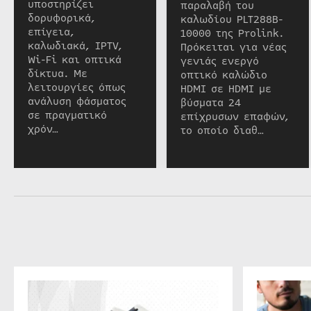
υποστηρίζει
παραλαβή του
δορυφορικά,
καλωδίου PLT288B-
επίγεια,
10000 της Prolink.
καλωδιακά, IPTV,
Πρόκειται για νέας
Wi-Fi και οπτικά
γενιάς ενεργό
δίκτυα. Με
οπτικό καλώδιο
λειτουργίες όπως
HDMI σε HDMI με
ανάλυση φάσματος
βύσματα 24
σε πραγματικό
επίχρυσων επαφών,
χρόν…
το οποίο διαθ…