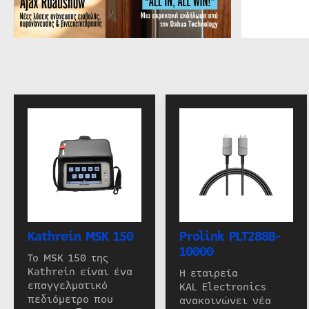
Kathrein MSK 150
Prolink PLT288B-
10000
Το MSK 150 της
Kathrein είναι ένα
Η εταιρεία
επαγγελματικό
KAL Electronics
πεδιόμετρο που
ανακοινώνει νέα