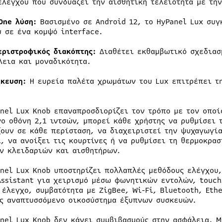
ελέγχου που συνδυάζει την αισθητική τελειότητα με τη
-One
λ
ύση:
Βασισμένο σε Android 12, το HyPanel Lux συγ
ύ σε ένα κομψό interface.
εριστροφικός
δ
ιακόπτης:
Διαθέτει εκθαμβωτικό σχεδιασμ
λεια και μοναδικότητα.
ίκευση:
Η ευρεία παλέτα χρωμάτων του Lux επιτρέπει τη
anel Lux Knob επαναπροσδιορίζει τον τρόπο με τον οποί
νο οθόνη 2,1 ιντσών, μπορεί κάθε χρήστης να ρυθμίσει 
ζουν σε κάθε περίσταση, να διαχειριστεί την ψυχαγωγί
l, να ανοίξει τις κουρτίνες ή να ρυθμίσει τη θερμοκρα
ν κλειδαριών και αισθητήρων.
anel Lux Knob υποστηρίζει πολλαπλές μεθόδους ελέγχου,
Assistant για χειρισμό μέσω φωνητικών εντολών, touch
 έλεγχο, συμβατότητα με ZigBee, Wi-Fi, Bluetooth, Eth
ς αναπτυσσόμενο οικοσύστημα έξυπνων συσκευών.
anel Lux Knob δεν κάνει συμβιβασμούς στην ασφάλεια. Μ