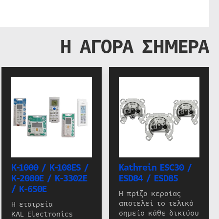
Η ΑΓΟΡΑ ΣΗΜΕΡΑ
K-1000 / K-108ES /
Kathrein ESC30 /
K-2080E / K-3302E
ESD84 / ESD85
/ K-650E
Η πρίζα κεραίας
αποτελεί το τελικό
Η εταιρεία
σημείο κάθε δικτύου
KAL Electronics