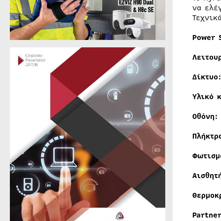
να ελέ
Τεχνικ
Power 
Λειτου
Δίκτυο
Υλικό
Οθόνη:
Πλήκτρ
Φωτισμ
Αισθητ
Θερμοκ
Partner