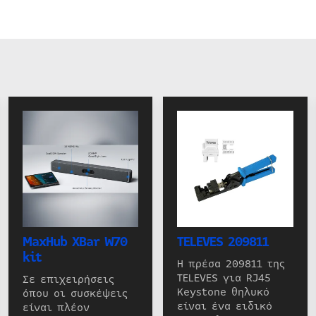
MaxHub XBar W70
TELEVES 209811
kit
Η πρέσα 209811 της
TELEVES για RJ45
Σε επιχειρήσεις
Keystone θηλυκό
όπου οι συσκέψεις
είναι ένα ειδικό
είναι πλέον