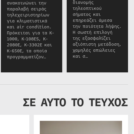
διανομής
ανακοινώνει την
τηλεοπτικού
παραλαβή σειράς
σήματος και
τηλεχειριστηρίων
επηρεάζει άμεσα
για κλιματιστικά
την ποιότητα λήψης.
και air condition.
Η σωστή επιλογή
Πρόκειται για τα K-
της εξασφαλίζει
1000, K-108ES, K-
αξιόπιστη μετάδοση,
2080E, K-3302E και
χαμηλές απώλειες
K-650E, τα οποία
και σ…
προγραμματίζον…
ΣΕ ΑΥΤΟ ΤΟ ΤΕΥΧΟΣ