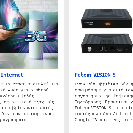
Internet
Fobem VISION S
e Internet αποτελεί μια
Έναν νέο υβριδικό δέκτ
κή λύση για σταθερή
δοκιμάσαμε για αυτό τον
σύνδεση υψηλής
εργαστήριο της Ψηφιακή
, σε σπίτια ή εξοχικές
Τηλεόρασης. Πρόκειται γ
 που βρίσκονται εκτός
Fobem VISION S, ο οποίο
 δικτύων οπτικής ίνας.
ταυτόχρονα ένα Android
προγράμματα…
Google TV και ένας free