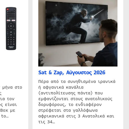
Sat & Zap, Αύγουστος 2026
η
Πέρα από τα συνηθισμένα ιρανικά
 μήνα στο
ή αφγανικά κανάλια
ς
(αντιπολίτευσης πάντα) που
ια τον
εμφανίζονται στους ανατολικούς
ς είναι
δορυφόρους, το ενδιαφέρον
 Box με
στρέφεται στα γαλλόφωνα
 to…
αφρικανικά στις 3 Ανατολικά και
τις 34…