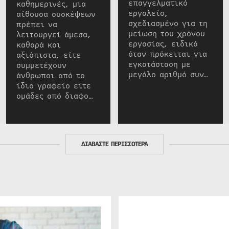
επαγγελματικό
καθημερινές, μια
εργαλείο,
αίθουσα συσκέψεων
σχεδιασμένο για τη
πρέπει να
μείωση του χρόνου
λειτουργεί άμεσα,
εργασίας, ειδικά
καθαρά και
όταν πρόκειται για
αξιόπιστα, είτε
εγκατάσταση με
συμμετέχουν
μεγάλο αριθμό συν…
άνθρωποι από το
ίδιο γραφείο είτε
ομάδες από διαφο…
ΔΙΑΒΑΣΤΕ ΠΕΡΙΣΣΟΤΕΡΑ