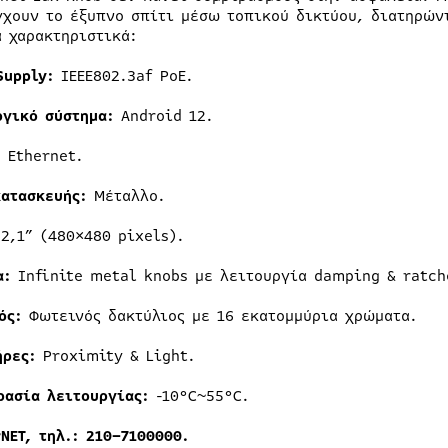
γχουν το έξυπνο σπίτι μέσω τοπικού δικτύου, διατηρών
ά χαρακτηριστικά:
Supply:
IEEE802.3af PoE.
ργικό
σ
ύστημα:
Android 12.
:
Ethernet.
κ
ατασκευής:
Μέταλλο.
2,1” (480×480 pixels).
α
:
Infinite metal knobs με λειτουργία damping & ratch
ός:
Φωτεινός δακτύλιος με 16 εκατομμύρια χρώματα.
ήρες:
Proximity & Light.
ρασία
λ
ειτουργίας:
-10°C~55°C.
NET, τηλ.: 210
–
7100000.