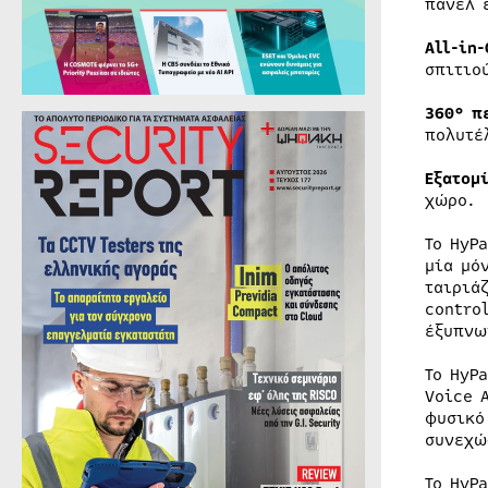
πάνελ 
All-in
σπιτιο
360°
π
πολυτέ
Εξατομ
χώρο.
Το HyP
μία μό
ταιριά
contro
έξυπνω
Το HyP
Voice 
φυσικό
συνεχώ
Το HyP