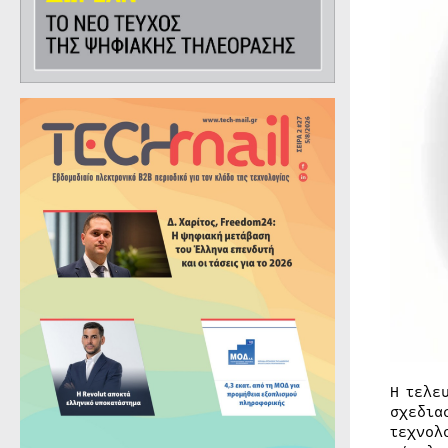
Η τελε
σχεδια
τεχνολ