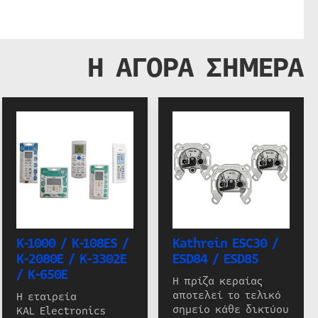
Η ΑΓΟΡΑ ΣΗΜΕΡΑ
K-1000 / K-108ES /
Kathrein ESC30 /
K-2080E / K-3302E
ESD84 / ESD85
/ K-650E
Η πρίζα κεραίας
αποτελεί το τελικό
Η εταιρεία
σημείο κάθε δικτύου
KAL Electronics