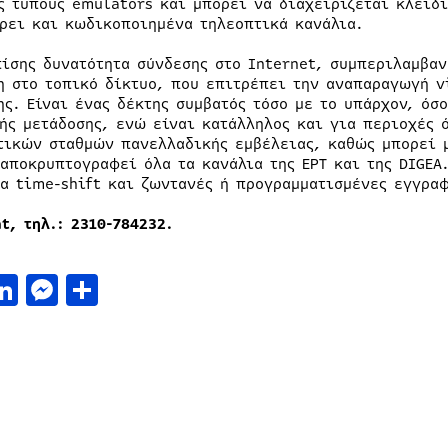
ς τύπους emulators και μπορεί να διαχειρίζεται κλειδ
ρει και κωδικοποιημένα τηλεοπτικά κανάλια.
πίσης δυνατότητα σύνδεσης στο Internet, συμπεριλαμβαν
η στο τοπικό δίκτυο, που επιτρέπει την αναπαραγωγή v
ης. Είναι ένας δέκτης συμβατός τόσο με το υπάρχον, όσ
ής μετάδοσης, ενώ είναι κατάλληλος και για περιοχές 
τικών σταθμών πανελλαδικής εμβέλειας, καθώς μπορεί μ
 αποκρυπτογραφεί όλα τα κανάλια της ΕΡΤ και της DIGEA
ια time-shift και ζωντανές ή προγραμματισμένες εγγρα
t, τηλ.: 2310-784232.
acebook
LinkedIn
Messenger
Μοιραστείτε