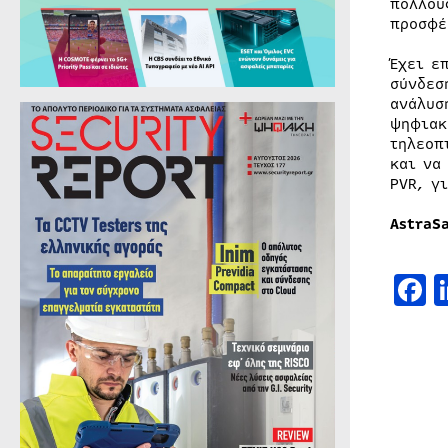
πολλού
προσφέ
Έχει ε
σύνδεσ
ανάλυσ
ψηφιακ
τηλεοπ
και να
PVR, γ
AstraSa
F