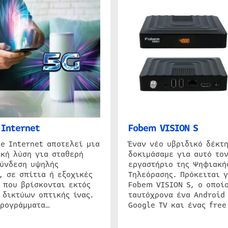
Internet
Fobem VISION S
e Internet αποτελεί μια
Έναν νέο υβριδικό δέκτ
κή λύση για σταθερή
δοκιμάσαμε για αυτό τον
σύνδεση υψηλής
εργαστήριο της Ψηφιακή
, σε σπίτια ή εξοχικές
Τηλεόρασης. Πρόκειται γ
 που βρίσκονται εκτός
Fobem VISION S, ο οποίο
 δικτύων οπτικής ίνας.
ταυτόχρονα ένα Android
προγράμματα…
Google TV και ένας free