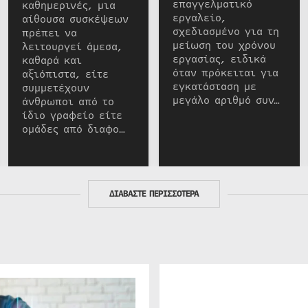
επαγγελματικό
καθημερινές, μια
εργαλείο,
αίθουσα συσκέψεων
σχεδιασμένο για τη
πρέπει να
μείωση του χρόνου
λειτουργεί άμεσα,
εργασίας, ειδικά
καθαρά και
όταν πρόκειται για
αξιόπιστα, είτε
εγκατάσταση με
συμμετέχουν
μεγάλο αριθμό συν…
άνθρωποι από το
ίδιο γραφείο είτε
ομάδες από διαφο…
ΔΙΑΒΑΣΤΕ ΠΕΡΙΣΣΟΤΕΡΑ