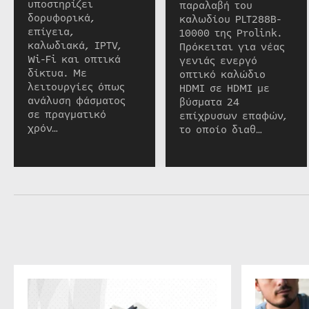
υποστηρίζει
παραλαβή του
δορυφορικά,
καλωδίου PLT288B-
επίγεια,
10000 της Prolink.
καλωδιακά, IPTV,
Πρόκειται για νέας
Wi-Fi και οπτικά
γενιάς ενεργό
δίκτυα. Με
οπτικό καλώδιο
λειτουργίες όπως
HDMI σε HDMI με
ανάλυση φάσματος
βύσματα 24
σε πραγματικό
επίχρυσων επαφών,
χρόν…
το οποίο διαθ…