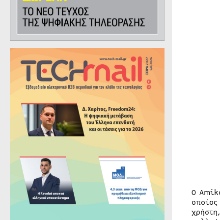
Ο Amik
οποίος
χρήστη