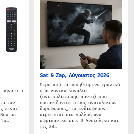
Sat & Zap, Αύγουστος 2026
η
Πέρα από τα συνηθισμένα ιρανικά
 μήνα στο
ή αφγανικά κανάλια
ς
(αντιπολίτευσης πάντα) που
ια τον
εμφανίζονται στους ανατολικούς
ς είναι
δορυφόρους, το ενδιαφέρον
 Box με
στρέφεται στα γαλλόφωνα
 to…
αφρικανικά στις 3 Ανατολικά και
τις 34…