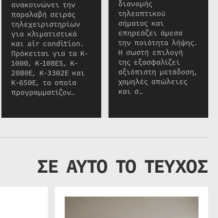
διανομής
ανακοινώνει την
τηλεοπτικού
παραλαβή σειράς
σήματος και
τηλεχειριστηρίων
επηρεάζει άμεσα
για κλιματιστικά
την ποιότητα λήψης.
και air condition.
Η σωστή επιλογή
Πρόκειται για τα K-
της εξασφαλίζει
1000, K-108ES, K-
αξιόπιστη μετάδοση,
2080E, K-3302E και
χαμηλές απώλειες
K-650E, τα οποία
και σ…
προγραμματίζον…
ΣΕ ΑΥΤΟ ΤΟ ΤΕΥΧΟΣ