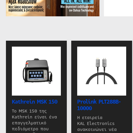
Kathrein MSK 150
Prolink PLT288B-
10000
Το MSK 150 της
Kathrein είναι ένα
Η εταιρεία
επαγγελματικό
KAL Electronics
πεδιόμετρο που
ανακοινώνει νέα