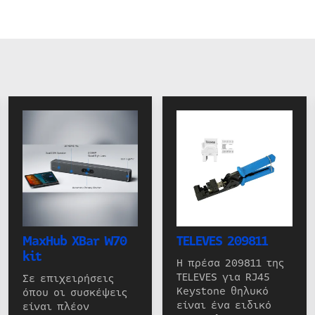
MaxHub XBar W70
TELEVES 209811
kit
Η πρέσα 209811 της
TELEVES για RJ45
Σε επιχειρήσεις
Keystone θηλυκό
όπου οι συσκέψεις
είναι ένα ειδικό
είναι πλέον