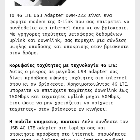
Το 4G LTE USB Adapter DWM-222 είναι ένα
φορητό modem της D-Link που σας επιτρέπει να
συνδεθείτε στο internet όπου κι αν βρίσκεστε.
Με γρήγορες ταχύτητες μεταφοράς δεδομένων
uplink και downlink, σας παρέχει μια σύνδεση
υψηλής απόδοσης και απόκρισης όταν βρίσκεστε
στον δρόμο.
Κορυφαίες ταχύτητες με τεχνολογία 4G LTE:
Αυτός ο μικρός σε μέγεθος USB adapter σας
δίνει πρόσβαση υψηλής ταχύτητας στο internet
όπου κι αν βρίσκεστε. Χρησιμοποιώντας 4G LTE,
μπορείτε να επιτύχετε ταχύτητες downlink έως
150Mbps και ταχύτητες uplink μέχρι 50Mbps,
έτσι ώστε να μην χρειάζεται να «ρίχνετε
ταχύτητες» όταν βρίσκεστε εν κινήσει!
Η mobile υπηρεσία, παντού:
Απλά συνδέστε τον
USB 4G LTE adapter στο laptop σας και
αποκτήστε πρόσβαση στο internet, οπουδήποτε