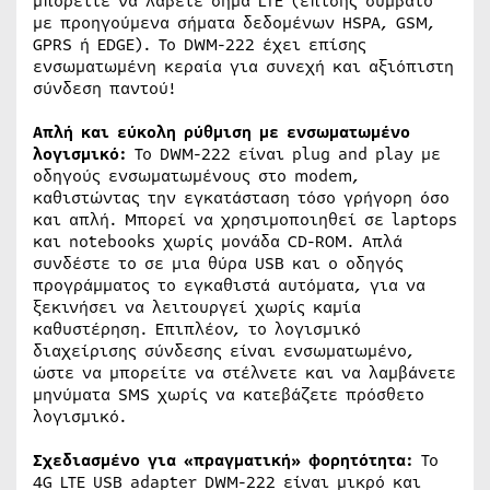
μπορείτε να λάβετε σήμα LTE (επίσης συμβατό
με προηγούμενα σήματα δεδομένων HSPA, GSM,
GPRS ή EDGE). Το DWM-222 έχει επίσης
ενσωματωμένη κεραία για συνεχή και αξιόπιστη
σύνδεση παντού!
Απλή και εύκολη ρύθμιση με ενσωματωμένο
λογισμικό:
Το DWM-222 είναι plug and play με
οδηγούς ενσωματωμένους στο modem,
καθιστώντας την εγκατάσταση τόσο γρήγορη όσο
και απλή. Μπορεί να χρησιμοποιηθεί σε laptops
και notebooks χωρίς μονάδα CD-ROM. Απλά
συνδέστε το σε μια θύρα USB και ο οδηγός
προγράμματος το εγκαθιστά αυτόματα, για να
ξεκινήσει να λειτουργεί χωρίς καμία
καθυστέρηση. Επιπλέον, το λογισμικό
διαχείρισης σύνδεσης είναι ενσωματωμένο,
ώστε να μπορείτε να στέλνετε και να λαμβάνετε
μηνύματα SMS χωρίς να κατεβάζετε πρόσθετο
λογισμικό.
Σχεδιασμένο για «πραγματική» φορητότητα:
Το
4G LTE USB adapter DWM-222 είναι μικρό και