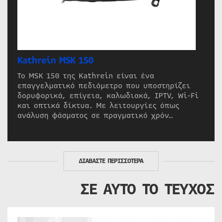
Kathrein MSK 150
Το MSK 150 της Kathrein είναι ένα
επαγγελματικό πεδιόμετρο που υποστηρίζει
δορυφορικά, επίγεια, καλωδιακά, IPTV, Wi-Fi
και οπτικά δίκτυα. Με λειτουργίες όπως
ανάλυση φάσματος σε πραγματικό χρόν…
ΔΙΑΒΑΣΤΕ ΠΕΡΙΣΣΟΤΕΡΑ
ΣΕ ΑΥΤΟ ΤΟ ΤΕΥΧΟΣ