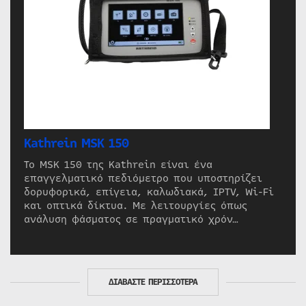
Kathrein MSK 150
Το MSK 150 της Kathrein είναι ένα
επαγγελματικό πεδιόμετρο που υποστηρίζει
δορυφορικά, επίγεια, καλωδιακά, IPTV, Wi-Fi
και οπτικά δίκτυα. Με λειτουργίες όπως
ανάλυση φάσματος σε πραγματικό χρόν…
ΔΙΑΒΑΣΤΕ ΠΕΡΙΣΣΟΤΕΡΑ