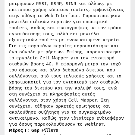
μετρήσεων RSSI, RSRP, SINR και άλλων, με
επιτόπου χρήση κάποιων routers, εμφανίζοντας
στην οθόνη το Web Interface. Παρουσιάστηκαν
μοντέλα ειδικών κεραιών για εσωτερικά
routers, καθώς και φωτογραφίες με τον τρόπο
εγκατάστασής τους, αλλά και μοντέλα
εξωτερικών routers με ενσωματωμένη κεραία.
Για τις παραπάνω κεραίες παρουσιάστηκε και
ένα σύνολο μετρήσεων. Επίσης, παρουσιάστηκε
το εργαλείο Cell Mapper για τον εντοπισμό
σταθμών βάσης 4G. Η εφαρμογή μετρά την ισχύ
του σήματος και άλλα δεδομένα δικτύου που
συλλέγονται από τους τελικούς χρήστες και τα
χρησιμοποιεί για τον εντοπισμό των σταθμών
βάσης του δικτύου και την κάλυψή τους, ενώ
στη συνέχεια οι πληροφορίες αυτές
συλλέγονται στον χάρτη Cell Mapper. Στη
συνέχεια, τέθηκαν αρκετές ερωτήσεις και
ακολούθησε συζήτηση για το συγκεκριμένο
αντικείμενο, καθώς ήταν ιδιαίτερα ενδιαφέρον
για όσους παρακολουθούσαν το webinar.
Μέρος Γ: Gap Fillers