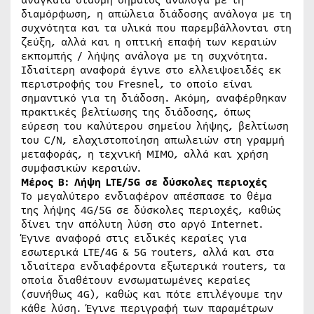
διαμόρφωση, η απώλεια διάδοσης ανάλογα με τη
συχνότητα και τα υλικά που παρεμβάλλονται στη
ζεύξη, αλλά και η οπτική επαφή των κεραιών
εκπομπής / λήψης ανάλογα με τη συχνότητα.
Ιδιαίτερη αναφορά έγινε στο ελλειψοειδές εκ
περιστροφής του Fresnel, το οποίο είναι
σημαντικό για τη διάδοση. Ακόμη, αναφέρθηκαν
πρακτικές βελτίωσης της διάδοσης, όπως
εύρεση του καλύτερου σημείου λήψης, βελτίωση
του C/N, ελαχιστοποίηση απωλειών στη γραμμή
μεταφοράς, η τεχνική MIMO, αλλά και χρήση
συμφασικών κεραιών.
Μέρος Β: Λήψη LTE/5G σε δύσκολες περιοχές
Το μεγαλύτερο ενδιαφέρον απέσπασε το θέμα
της λήψης 4G/5G σε δύσκολες περιοχές, καθώς
δίνει την απόλυτη λύση στο αργό Internet.
Έγινε αναφορά στις ειδικές κεραίες για
εσωτερικά LTE/4G & 5G routers, αλλά και στα
ιδιαίτερα ενδιαφέροντα εξωτερικά routers, τα
οποία διαθέτουν ενσωματωμένες κεραίες
(συνήθως 4G), καθώς και πότε επιλέγουμε την
κάθε λύση. Έγινε περιγραφή των παραμέτρων