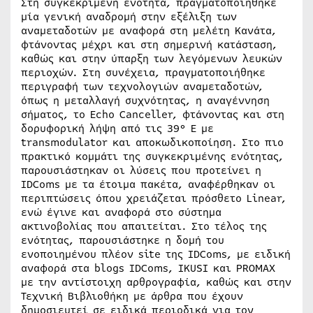
Στη συγκεκριμένη ενότητα, πραγματοποιήθηκε
μία γενική αναδρομή στην εξέλιξη των
αναμεταδοτών με αναφορά στη μελέτη Κανάτα,
φτάνοντας μέχρι και στη σημερινή κατάσταση,
καθώς και στην ύπαρξη των λεγόμενων λευκών
περιοχών. Στη συνέχεια, πραγματοποιήθηκε
περιγραφή των τεχνολογιών αναμεταδοτών,
όπως η μεταλλαγή συχνότητας, η αναγέννηση
σήματος, το Echo Canceller, φτάνοντας και στη
δορυφορική λήψη από τις 39° Ε με
transmodulator και αποκωδικοποίηση. Στο πιο
πρακτικό κομμάτι της συγκεκριμένης ενότητας,
παρουσιάστηκαν οι λύσεις που προτείνει η
IDComs με τα έτοιμα πακέτα, αναφέρθηκαν οι
περιπτώσεις όπου χρειάζεται πρόσθετο Linear,
ενώ έγινε και αναφορά στο σύστημα
ακτινοβολίας που απαιτείται. Στο τέλος της
ενότητας, παρουσιάστηκε η δομή του
ενοποιημένου πλέον site της IDComs, με ειδική
αναφορά στα blogs IDComs, IKUSI και PROMAX
με την αντίστοιχη αρθρογραφία, καθώς και στην
Τεχνική Βιβλιοθήκη με άρθρα που έχουν
δημοσιευτεί σε ειδικά περιοδικά για τον