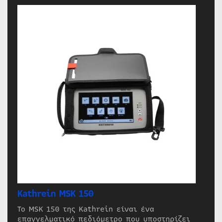
Kathrein MSK 150
Το MSK 150 της Kathrein είναι ένα
επαγγελματικό πεδιόμετρο που υποστηρίζει