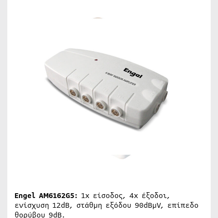
Engel AM6162G5:
1x είσοδος, 4x έξοδοι,
ενίσχυση 12dB, στάθμη εξόδου 90dBμV, επίπεδο
θορύβου 9dB.