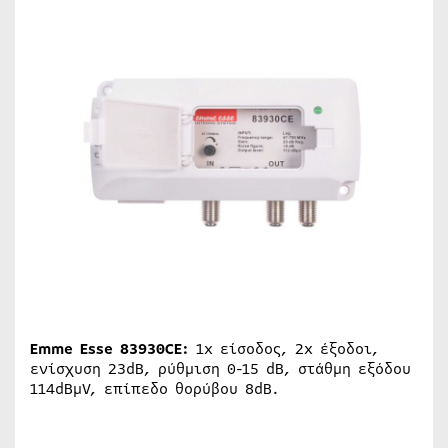
Emme Esse 83930CE:
1x είσοδος, 2x έξοδοι,
ενίσχυση 23dB, ρύθμιση 0-15 dB, στάθμη εξόδου
114dBμV, επίπεδο θορύβου 8dB.