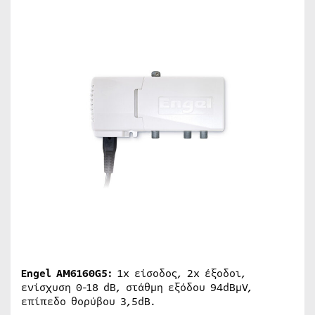
Engel AM6160G5:
1x είσοδος, 2x έξοδοι,
ενίσχυση 0-18 dB, στάθμη εξόδου 94dBμV,
επίπεδο θορύβου 3,5dB.