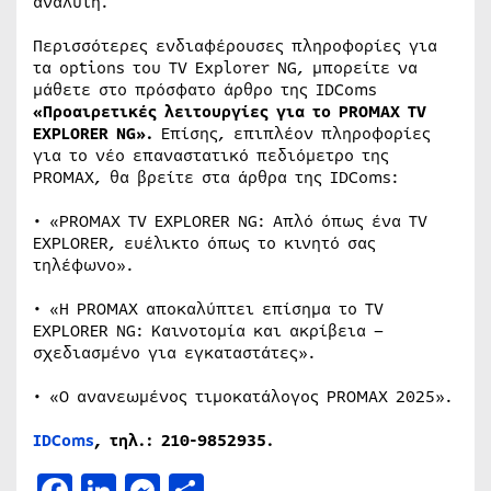
αναλυτή.
Περισσότερες ενδιαφέρουσες πληροφορίες για
τα options του TV Explorer NG, μπορείτε να
μάθετε στο πρόσφατο άρθρο της IDComs
«Προαιρετικές λειτουργίες για το PROMAX TV
EXPLORER NG».
Επίσης, επιπλέον πληροφορίες
για το νέο επαναστατικό πεδιόμετρο της
PROMAX, θα βρείτε στα άρθρα της IDComs:
• «PROMAX TV EXPLORER NG: Απλό όπως ένα TV
EXPLORER, ευέλικτο όπως το κινητό σας
τηλέφωνο».
• «Η PROMAX αποκαλύπτει επίσημα το TV
EXPLORER NG: Καινοτομία και ακρίβεια –
σχεδιασμένο για εγκαταστάτες».
• «Ο ανανεωμένος τιμοκατάλογος PROMAX 2025».
IDComs
, τηλ.: 210-9852935.
Facebook
LinkedIn
Messenger
Μοιραστείτε