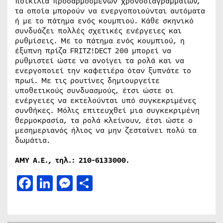
ποικιλία προσαρμοσμένων χρονοδιαγραμμάτων,
τα οποία μπορούν να ενεργοποιούνται αυτόματα
ή με το πάτημα ενός κουμπιού. Κάθε σκηνικό
συνδυάζει πολλές σχετικές ενέργειες και
ρυθμίσεις. Με το πάτημα ενός κουμπιού, η
έξυπνη πρίζα FRITZ!DECT 200 μπορεί να
ρυθμιστεί ώστε να ανοίγει τα ρολά και να
ενεργοποιεί την καφετιέρα όταν ξυπνάτε το
πρωί. Με τις ρουτίνες δημιουργείτε
υποθετικούς συνδυασμούς, έτσι ώστε οι
ενέργειες να εκτελούνται υπό συγκεκριμένες
συνθήκες. Μόλις επιτευχθεί μια συγκεκριμένη
θερμοκρασία, τα ρολά κλείνουν, έτσι ώστε ο
μεσημεριανός ήλιος να μην ζεσταίνει πολύ τα
δωμάτια.
ΑΜΥ Α.Ε., τηλ.: 210-6133000.
Facebook
LinkedIn
Messenger
Μοιραστείτε