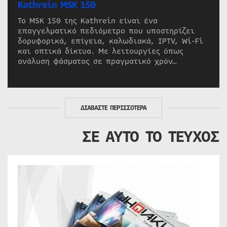
Kathrein MSK 150
Το MSK 150 της Kathrein είναι ένα
επαγγελματικό πεδιόμετρο που υποστηρίζει
δορυφορικά, επίγεια, καλωδιακά, IPTV, Wi-Fi
και οπτικά δίκτυα. Με λειτουργίες όπως
ανάλυση φάσματος σε πραγματικό χρόν…
ΔΙΑΒΑΣΤΕ ΠΕΡΙΣΣΟΤΕΡΑ
ΣΕ ΑΥΤΟ ΤΟ ΤΕΥΧΟΣ