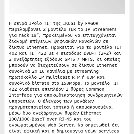
Η σειρά IPolo TIT της IKUSI by FAGOR
περιλαμβάνει 2 μοντέλα TER to IP Streamers
για rack 19”, προκειμένου να επιτυγχάνεται
διανομή επίγειων ψηφιακών καναλιών σε
δίκτυο Ethernet. Πρόκειται για τα μοντέλα TIT
402 και TIT 422 με 4 εισόδους DVB-T (2+2) και
2 ανεξάρτητες εξόδους SPTS / MPTS, οι οποίες
μπορούν να διοχετεύσουν σε δίκτυο Ethernet
συνολικά 2x 16 κανάλια με streaming
πρωτόκολλο IP multicast RTP ή UDP και
συνολικό bitrate στα 150Mbps. Το μοντέλο TIT
422 διαθέτει επιπλέον 2 θύρες Common
Interface για αποκωδικοποίηση συνδρομητικών
υπηρεσιών. Ο έλεγχος των μονάδων
πραγματοποιείται τοπικά ή απομακρυσμένα,
μέσω δύο ανεξάρτητων θυρών Ethernet
100/1000-BaseT over RJ-45 και του
ενσωματωμένου Web Server. Να σημειωθεί ότι
είναι εφικτή και η δημιουργία νέων services