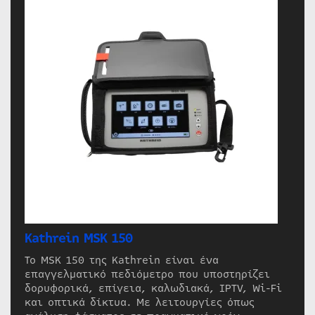
Kathrein MSK 150
Το MSK 150 της Kathrein είναι ένα
επαγγελματικό πεδιόμετρο που υποστηρίζει
δορυφορικά, επίγεια, καλωδιακά, IPTV, Wi-Fi
και οπτικά δίκτυα. Με λειτουργίες όπως