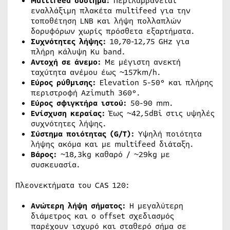
Multifeed σύστημα:
Περιλαμβάνεται
εναλλάξιμη πλακέτα multifeed για την
τοποθέτηση LNB και λήψη πολλαπλών
δορυφόρων χωρίς πρόσθετα εξαρτήματα.
Συχνότητες λήψης:
10,70-12,75 GHz για
πλήρη κάλυψη Ku band.
Αντοχή σε άνεμο:
Με μέγιστη ανεκτή
ταχύτητα ανέμου έως ~157km/h.
Εύρος ρύθμισης:
Elevation 5-50° και πλήρης
περιστροφή Azimuth 360°.
Εύρος σφιγκτήρα ιστού:
50-90 mm.
Ενίσχυση κεραίας:
Έως ~42,5dBi στις υψηλές
συχνότητες λήψης.
Σύστημα ποιότητας (G/T):
Υψηλή ποιότητα
λήψης ακόμα και με multifeed διάταξη.
Βάρος:
~18,3kg καθαρό / ~29kg με
συσκευασία.
Πλεονεκτήματα του CAS 120:
Ανώτερη λήψη σήματος:
Η μεγαλύτερη
διάμετρος και ο offset σχεδιασμός
παρέχουν ισχυρό και σταθερό σήμα σε