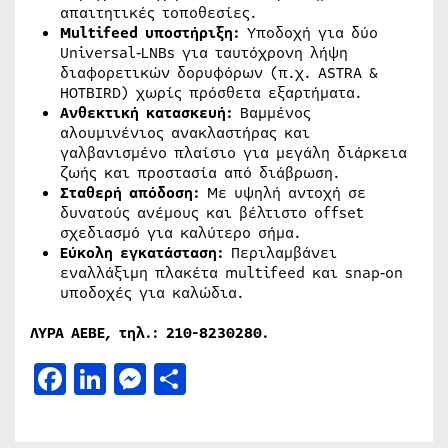
απαιτητικές τοποθεσίες.
Multifeed υποστήριξη:
Υποδοχή για δύο
Universal‑LNBs για ταυτόχρονη λήψη
διαφορετικών δορυφόρων (π.χ. ASTRA &
HOTBIRD) χωρίς πρόσθετα εξαρτήματα.
Ανθεκτική κατασκευή:
Βαμμένος
αλουμινένιος ανακλαστήρας και
γαλβανισμένο πλαίσιο για μεγάλη διάρκεια
ζωής και προστασία από διάβρωση.
Σταθερή απόδοση:
Με υψηλή αντοχή σε
δυνατούς ανέμους και βέλτιστο offset
σχεδιασμό για καλύτερο σήμα.
Εύκολη εγκατάσταση:
Περιλαμβάνει
εναλλάξιμη πλακέτα multifeed και snap‑on
υποδοχές για καλώδια.
ΛΥΡΑ ΑΕΒΕ, τηλ.: 210-8230280.
Facebook
LinkedIn
Messenger
Μοιραστείτε