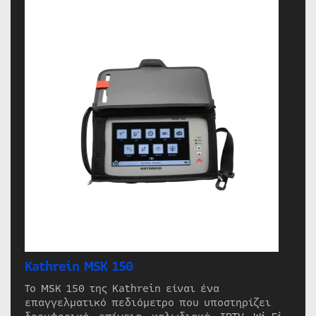
Kathrein MSK 150
Το MSK 150 της Kathrein είναι ένα
επαγγελματικό πεδιόμετρο που υποστηρίζει