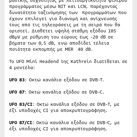
βασικής συχνότητας με λειτουργικότητα φίλτρου
προγράμματος μέσω NIT και LCN, παρέχοντας
δυνατότητα ταξινόμησης των προγραμμάτων που
έχουν επιλεγεί για διανομή και ανίχνευσής
τους από τις τηλεοράσεις με τη σειρά που θα
οριστεί. Διαθέτει υψηλή στάθμη εξόδου 105
dBμV με ρύθμιση του εύρους έως -20 dB σε
βήματα των 0,5 dB, ενώ αποδίδει τέλεια
ποιότητα εκπομπής με MER 40 dB.
Το UFO Mini Headend της Kathrein διατίθεται σε
4 μοντέλα:
UFO 83
: Οκτώ κανάλια εξόδου σε DVB-T.
UFO 87
: Οκτώ κανάλια εξόδου σε DVB-C.
UFO 83/CI
: Οκτώ κανάλια εξόδου σε DVB-T, με
έξι υποδοχές CI για αποκρυπτογράφηση.
UFO 87/CI
: Οκτώ κανάλια εξόδου σε DVB-C, με
έξι υποδοχές CI για αποκρυπτογράφηση.