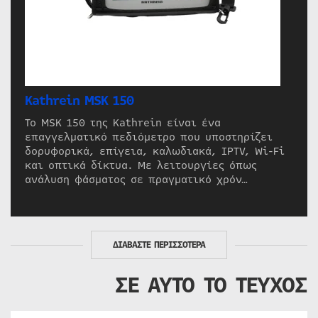
Kathrein MSK 150
Το MSK 150 της Kathrein είναι ένα
επαγγελματικό πεδιόμετρο που υποστηρίζει
δορυφορικά, επίγεια, καλωδιακά, IPTV, Wi-Fi
και οπτικά δίκτυα. Με λειτουργίες όπως
ανάλυση φάσματος σε πραγματικό χρόν…
ΔΙΑΒΑΣΤΕ ΠΕΡΙΣΣΟΤΕΡΑ
ΣΕ ΑΥΤΟ ΤΟ ΤΕΥΧΟΣ