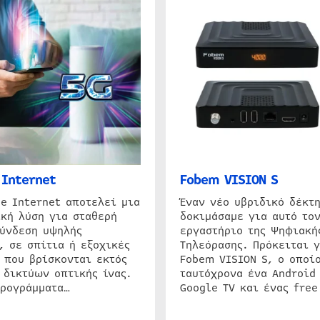
Internet
Fobem VISION S
e Internet αποτελεί μια
Έναν νέο υβριδικό δέκτ
κή λύση για σταθερή
δοκιμάσαμε για αυτό τον
σύνδεση υψηλής
εργαστήριο της Ψηφιακή
, σε σπίτια ή εξοχικές
Τηλεόρασης. Πρόκειται γ
 που βρίσκονται εκτός
Fobem VISION S, ο οποίο
 δικτύων οπτικής ίνας.
ταυτόχρονα ένα Android
προγράμματα…
Google TV και ένας free