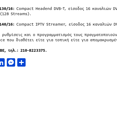
 130/16:
Compact Headend DVB-T, είσοδος 16 καναλιών DV
 (128 Streams).
 140/16:
Compact IPTV Streamer, είσοδος 16 καναλιών DV
ι ρυθμίσεις και ο προγραμματισμός τους πραγματοποιού
ace που διαθέτει είτε για τοπική είτε για απομακρυσμ
ΒΕ, τηλ.: 210-8223375.
acebook
LinkedIn
Messenger
Μοιραστείτε