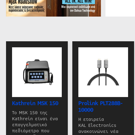
Kathrein MSK 150
Prolink PLT288B-
10000
Το MSK 150 της
Kathrein είναι ένα
Η εταιρεία
επαγγελματικό
KAL Electronics
πεδιόμετρο που
ανακοινώνει νέα