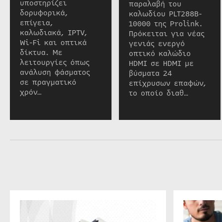
υποστηρίζει
παραλαβή του
δορυφορικά,
καλωδίου PLT288B-
επίγεια,
10000 της Prolink.
καλωδιακά, IPTV,
Πρόκειται για νέας
Wi-Fi και οπτικά
γενιάς ενεργό
δίκτυα. Με
οπτικό καλώδιο
λειτουργίες όπως
HDMI σε HDMI με
ανάλυση φάσματος
βύσματα 24
σε πραγματικό
επίχρυσων επαφών,
χρόν…
το οποίο διαθ…