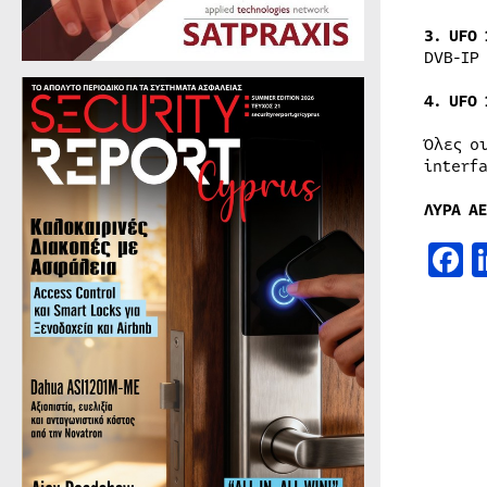
3. UFO
DVB-IP
4. UFO
Όλες ο
interf
ΛΥΡΑ ΑΕ
F