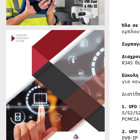
Όλα σε
εμπλου
Συμπαγ
Διαχρο
RJ45 θ
Εύκολη
για κε
Διατίθ
1.
UFO 
S/S2/S
PCMCIA
2. UFO
DVB-IP