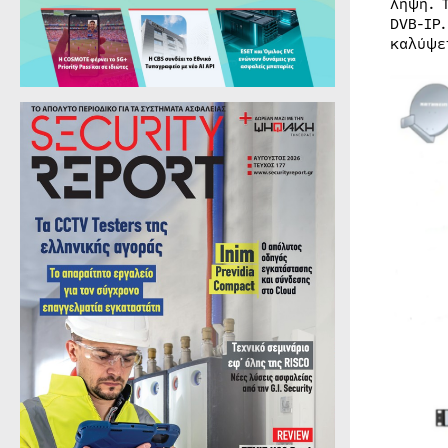
λήψη. 
DVB-IP
καλύψε