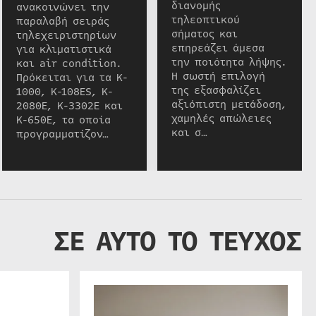
διανομής
ανακοινώνει την
τηλεοπτικού
παραλαβή σειράς
σήματος και
τηλεχειριστηρίων
επηρεάζει άμεσα
για κλιματιστικά
την ποιότητα λήψης.
και air condition.
Η σωστή επιλογή
Πρόκειται για τα K-
της εξασφαλίζει
1000, K-108ES, K-
αξιόπιστη μετάδοση,
2080E, K-3302E και
χαμηλές απώλειες
K-650E, τα οποία
και σ…
προγραμματίζον…
ΣΕ ΑΥΤΟ ΤΟ ΤΕΥΧΟΣ