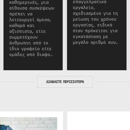
επαγγελματικό
καθημερινές, μια
εργαλείο,
αίθουσα συσκέψεων
σχεδιασμένο για τη
πρέπει να
μείωση του χρόνου
λειτουργεί άμεσα,
εργασίας, ειδικά
καθαρά και
όταν πρόκειται για
αξιόπιστα, είτε
εγκατάσταση με
συμμετέχουν
μεγάλο αριθμό συν…
άνθρωποι από το
ίδιο γραφείο είτε
ομάδες από διαφο…
ΔΙΑΒΑΣΤΕ ΠΕΡΙΣΣΟΤΕΡΑ