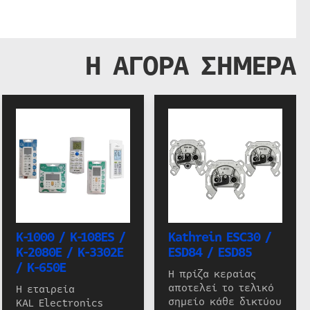
Η ΑΓΟΡΑ ΣΗΜΕΡΑ
K-1000 / K-108ES /
Kathrein ESC30 /
K-2080E / K-3302E
ESD84 / ESD85
/ K-650E
Η πρίζα κεραίας
αποτελεί το τελικό
Η εταιρεία
σημείο κάθε δικτύου
KAL Electronics