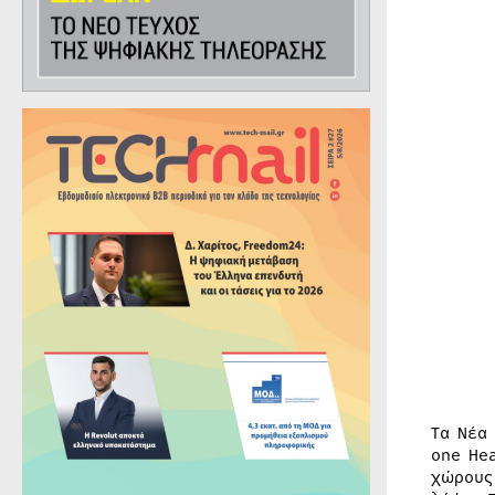
Τα Νέα
one He
χώρους