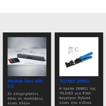
MaxHub XBar W70
TELEVES 209811
kit
Η πρέσα 209811 της
TELEVES για RJ45
Σε επιχειρήσεις
Keystone θηλυκό
όπου οι συσκέψεις
είναι ένα ειδικό
είναι πλέον