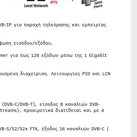
VB-IP για παροχή τηλεόρασης και εμπειρίας
φωση εισόδου/εξόδου.
er για έως 128 εξόδων μέσω της 1 Gigabit
υσμένη διαχείριση. Λειτουργίες PID και LCN
 (DVB-C/DVB-T), είσοδος 8 καναλιών DVB-
streams), προαιρετικά διατίθεται και με 4
B-S/S2/S2x FTA, έξοδος 16 καναλιών DVB-C |