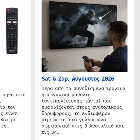
Sat & Zap, Αύγουστος 2026
η
Πέρα από τα συνηθισμένα ιρανικά
 μήνα στο
ή αφγανικά κανάλια
ς
(αντιπολίτευσης πάντα) που
ια τον
εμφανίζονται στους ανατολικούς
ς είναι
δορυφόρους, το ενδιαφέρον
 Box με
στρέφεται στα γαλλόφωνα
 to…
αφρικανικά στις 3 Ανατολικά και
τις 34…