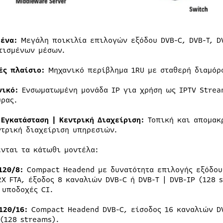
 ένα:
Μεγάλη ποικιλία επιλογών εξόδου DVB-C, DVB-T, D
τισμένων μέσων.
ές πλαίσιο:
Μηχανικό περίβλημα 1RU με σταθερή διαμόρ
νικό:
Ενσωματωμένη μονάδα IP για χρήση ως IPTV Stream
ύρας.
 Εγκατάσταση | Κεντρική Διαχείριση:
Τοπική και απομακρ
ντρική διαχείριση υπηρεσιών.
ενται τα κάτωθι μοντέλα:
120/8:
Compact Headend με δυνατότητα επιλογής εξόδου
2X FTA, έξοδος 8 καναλιών DVB-C ή DVB-T | DVB-IP (128 
 υποδοχές CI.
 120/16:
Compact Headend DVB-C, είσοδος 16 καναλιών DV
 (128 streams).