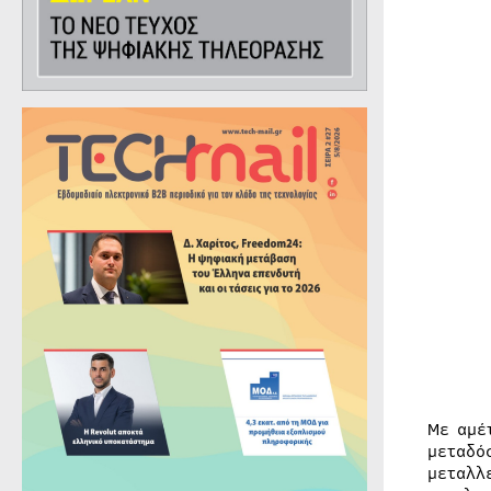
Με αμέ
μεταδό
μεταλλ