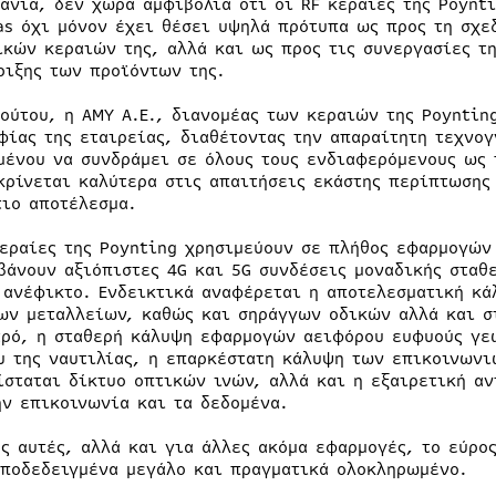
μάνια, δεν χωρά αμφιβολία ότι οι RF κεραίες της Poynt
as όχι μόνον έχει θέσει υψηλά πρότυπα ως προς τη σχε
ικών κεραιών της, αλλά και ως προς τις συνεργασίες τη
ριξης των προϊόντων της.
τούτου, η AMY Α.Ε., διανομέας των κεραιών της Poyntin
φίας της εταιρείας, διαθέτοντας την απαραίτητη τεχνο
μένου να συνδράμει σε όλους τους ενδιαφερόμενους ως 
κρίνεται καλύτερα στις απαιτήσεις εκάστης περίπτωσης
τιο αποτέλεσμα.
κεραίες της Poynting χρησιμεύουν σε πλήθος εφαρμογών
βάνουν αξιόπιστες 4G και 5G συνδέσεις μοναδικής σταθ
 ανέφικτο. Ενδεικτικά αναφέρεται η αποτελεσματική κ
ων μεταλλείων, καθώς και σηράγγων οδικών αλλά και σ
τρό, η σταθερή κάλυψη εφαρμογών αειφόρου ευφυούς γε
υ της ναυτιλίας, η επαρκέστατη κάλυψη των επικοινων
ίσταται δίκτυο οπτικών ινών, αλλά και η εξαιρετική α
ην επικοινωνία και τα δεδομένα.
ες αυτές, αλλά και για άλλες ακόμα εφαρμογές, το εύρο
αποδεδειγμένα μεγάλο και πραγματικά ολοκληρωμένο.