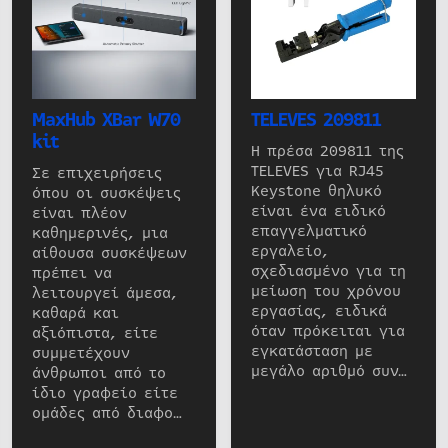
MaxHub XBar W70
TELEVES 209811
kit
Η πρέσα 209811 της
TELEVES για RJ45
Σε επιχειρήσεις
Keystone θηλυκό
όπου οι συσκέψεις
είναι ένα ειδικό
είναι πλέον
επαγγελματικό
καθημερινές, μια
εργαλείο,
αίθουσα συσκέψεων
σχεδιασμένο για τη
πρέπει να
μείωση του χρόνου
λειτουργεί άμεσα,
εργασίας, ειδικά
καθαρά και
όταν πρόκειται για
αξιόπιστα, είτε
εγκατάσταση με
συμμετέχουν
μεγάλο αριθμό συν…
άνθρωποι από το
ίδιο γραφείο είτε
ομάδες από διαφο…