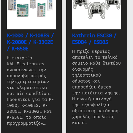
K-1000 / K-108ES /
Kathrein ESC30 /
K-2080E / K-3302E
ESD84 / ESD85
/ K-650E
Η πρίζα κεραίας
αποτελεί το τελικό
Η εταιρεία
σημείο κάθε δικτύου
KAL Electronics
διανομής
ανακοινώνει την
τηλεοπτικού
παραλαβή σειράς
σήματος και
τηλεχειριστηρίων
επηρεάζει άμεσα
για κλιματιστικά
την ποιότητα λήψης.
και air condition.
Η σωστή επιλογή
Πρόκειται για τα K-
της εξασφαλίζει
1000, K-108ES, K-
αξιόπιστη μετάδοση,
2080E, K-3302E και
χαμηλές απώλειες
K-650E, τα οποία
και σ…
προγραμματίζον…