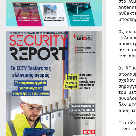
στα λι
Antenn
ανθεκτ
υποστή
Ως εκ 
φιλοσο
προκει
ανταπο
ένα άρ
Οι RF 
απολαμ
σχεδόν
σηράγγ
του με
συνόλο
δεν υφ
προς τ
Για όλ
είναι 