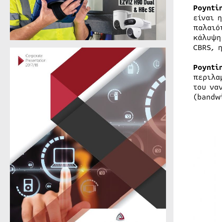
Poynti
είναι 
παλαιό
κάλυψη
CBRS, 
Poynti
περιλα
του να
(bandw