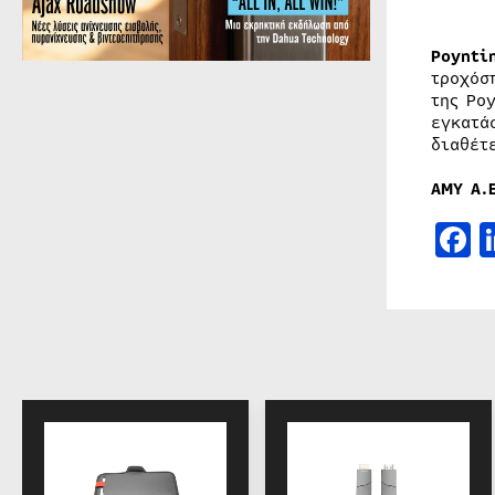
Poynti
τροχόσ
της Po
εγκατά
διαθέτ
ΑΜΥ
Α
.
F