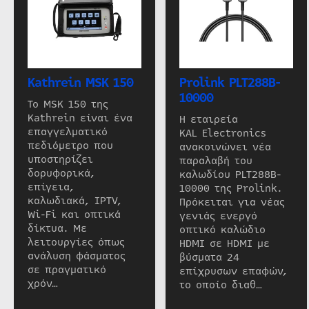
Kathrein MSK 150
Prolink PLT288B-
10000
Το MSK 150 της
Kathrein είναι ένα
Η εταιρεία
επαγγελματικό
KAL Electronics
πεδιόμετρο που
ανακοινώνει νέα
υποστηρίζει
παραλαβή του
δορυφορικά,
καλωδίου PLT288B-
επίγεια,
10000 της Prolink.
καλωδιακά, IPTV,
Πρόκειται για νέας
Wi-Fi και οπτικά
γενιάς ενεργό
δίκτυα. Με
οπτικό καλώδιο
λειτουργίες όπως
HDMI σε HDMI με
ανάλυση φάσματος
βύσματα 24
σε πραγματικό
επίχρυσων επαφών,
χρόν…
το οποίο διαθ…