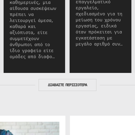
επαγγελματικό
καθημερινές, μια
εργαλείο,
αίθουσα συσκέψεων
σχεδιασμένο για τη
πρέπει να
μείωση του χρόνου
λειτουργεί άμεσα,
εργασίας, ειδικά
καθαρά και
όταν πρόκειται για
αξιόπιστα, είτε
εγκατάσταση με
συμμετέχουν
μεγάλο αριθμό συν…
άνθρωποι από το
ίδιο γραφείο είτε
ομάδες από διαφο…
ΔΙΑΒΑΣΤΕ ΠΕΡΙΣΣΟΤΕΡΑ