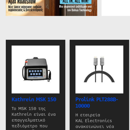
Kathrein MSK 150
Prolink PLT288B-
10000
Το MSK 150 της
Kathrein είναι ένα
Η εταιρεία
επαγγελματικό
KAL Electronics
πεδιόμετρο που
ανακοινώνει νέα