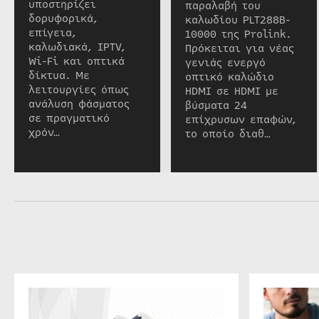
υποστηρίζει
παραλαβή του
δορυφορικά,
καλωδίου PLT288B-
επίγεια,
10000 της Prolink.
καλωδιακά, IPTV,
Πρόκειται για νέας
Wi-Fi και οπτικά
γενιάς ενεργό
δίκτυα. Με
οπτικό καλώδιο
λειτουργίες όπως
HDMI σε HDMI με
ανάλυση φάσματος
βύσματα 24
σε πραγματικό
επίχρυσων επαφών,
χρόν…
το οποίο διαθ…