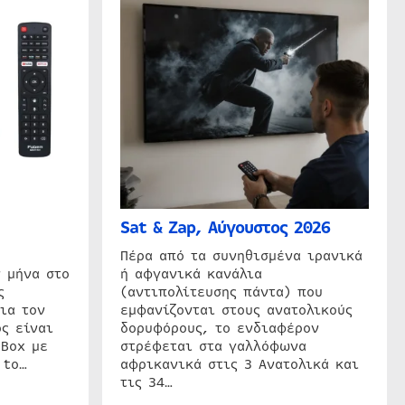
Sat & Zap, Αύγουστος 2026
η
Πέρα από τα συνηθισμένα ιρανικά
 μήνα στο
ή αφγανικά κανάλια
ς
(αντιπολίτευσης πάντα) που
ια τον
εμφανίζονται στους ανατολικούς
ς είναι
δορυφόρους, το ενδιαφέρον
 Box με
στρέφεται στα γαλλόφωνα
 to…
αφρικανικά στις 3 Ανατολικά και
τις 34…