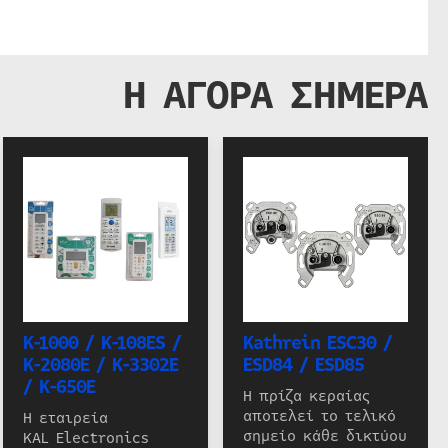
Η ΑΓΟΡΑ ΣΗΜΕΡΑ
K-1000 / K-108ES /
Kathrein ESC30 /
K-2080E / K-3302E
ESD84 / ESD85
/ K-650E
Η πρίζα κεραίας
αποτελεί το τελικό
Η εταιρεία
σημείο κάθε δικτύου
KAL Electronics