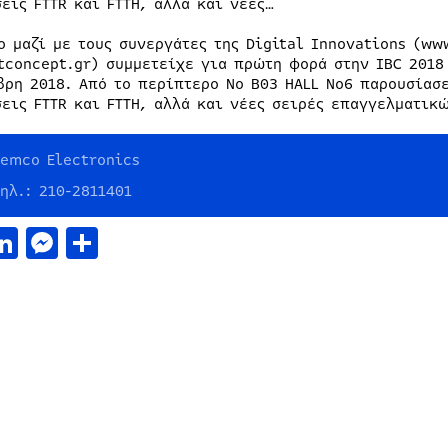
εις FTTR και FTTH, αλλά και νέες…
o μαζί με τους συνεργάτες της Digital Innovations (ww
tconcept.gr) συμμετείχε για πρώτη φορά στην IBC 2018
βρη 2018. Από το περίπτερο Νο Β03 HALL No6 παρουσία
σεις FTTR και FTTH, αλλά και νέες σειρές επαγγελματικ
Lemco Electronics
ηλ.: 210-2811401
acebook
LinkedIn
Messenger
Μοιραστείτε