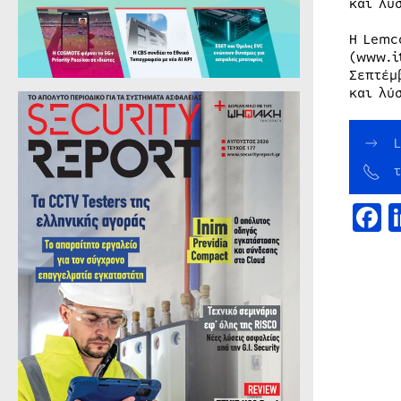
και λύσ
Η Lemc
(www.i
Σεπτέμ
και λύ
τ
F