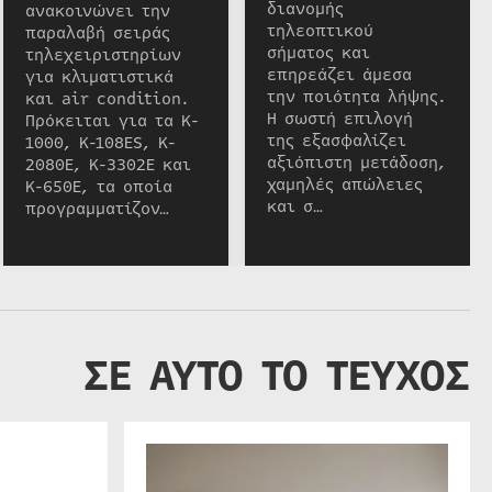
διανομής
ανακοινώνει την
τηλεοπτικού
παραλαβή σειράς
σήματος και
τηλεχειριστηρίων
επηρεάζει άμεσα
για κλιματιστικά
την ποιότητα λήψης.
και air condition.
Η σωστή επιλογή
Πρόκειται για τα K-
της εξασφαλίζει
1000, K-108ES, K-
αξιόπιστη μετάδοση,
2080E, K-3302E και
χαμηλές απώλειες
K-650E, τα οποία
και σ…
προγραμματίζον…
ΣΕ ΑΥΤΟ ΤΟ ΤΕΥΧΟΣ