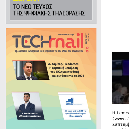
Η Lemc
(www.i
Σεπτέμ