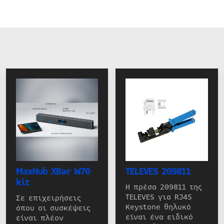
MaxHub XBar W70
TELEVES 209811
kit
Η πρέσα 209811 της
TELEVES για RJ45
Σε επιχειρήσεις
Keystone θηλυκό
όπου οι συσκέψεις
είναι ένα ειδικό
είναι πλέον