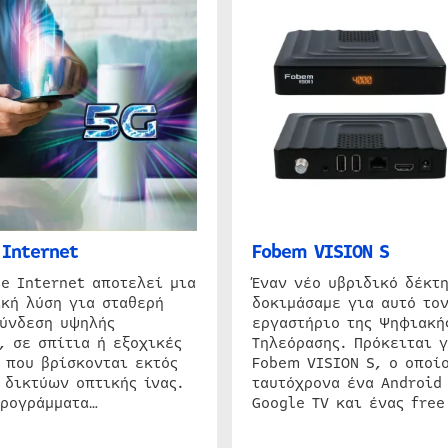
Internet
Fobem VISION S
e Internet αποτελεί μια
Έναν νέο υβριδικό δέκτ
κή λύση για σταθερή
δοκιμάσαμε για αυτό τον
σύνδεση υψηλής
εργαστήριο της Ψηφιακή
, σε σπίτια ή εξοχικές
Τηλεόρασης. Πρόκειται γ
 που βρίσκονται εκτός
Fobem VISION S, ο οποίο
 δικτύων οπτικής ίνας.
ταυτόχρονα ένα Android
προγράμματα…
Google TV και ένας free