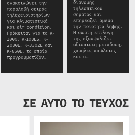
διανομής
ανακοινώνει την
τηλεοπτικού
παραλαβή σειράς
σήματος και
τηλεχειριστηρίων
επηρεάζει άμεσα
για κλιματιστικά
την ποιότητα λήψης.
και air condition.
Η σωστή επιλογή
Πρόκειται για τα K-
της εξασφαλίζει
1000, K-108ES, K-
αξιόπιστη μετάδοση,
2080E, K-3302E και
χαμηλές απώλειες
K-650E, τα οποία
και σ…
προγραμματίζον…
ΣΕ ΑΥΤΟ ΤΟ ΤΕΥΧΟΣ