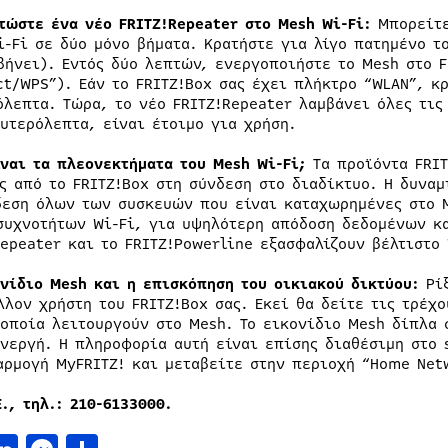
τώστε ένα νέο FRITZ!Repeater στο Mesh Wi-Fi:
Μπορείτε
i-Fi σε δύο μόνο βήματα. Κρατήστε για λίγο πατημένο το
βήνει). Εντός δύο λεπτών, ενεργοποιήστε το Mesh στο F
ct/WPS”). Εάν το FRITZ!Box σας έχει πλήκτρο “WLAN”, κ
όλεπτα. Τώρα, το νέο FRITZ!Repeater λαμβάνει όλες τις
ευτερόλεπτα, είναι έτοιμο για χρήση.
ίναι τα πλεονεκτήματα του Mesh Wi-Fi;
Τα προϊόντα FRIT
ς από το FRITZ!Box στη σύνδεση στο διαδίκτυο. Η δυνα
δεση όλων των συσκευών που είναι καταχωρημένες στο M
συχνοτήτων Wi-Fi, για υψηλότερη απόδοση δεδομένων κα
Repeater και το FRITZ!Powerline εξασφαλίζουν βέλτιστο 
ονίδιο Mesh και η επισκόπηση του οικιακού δικτύου:
Ρίξ
λλον χρήστη του FRITZ!Box σας. Εκεί θα δείτε τις τρέχ
 οποία λειτουργούν στο Mesh. Το εικονίδιο Mesh δίπλα 
ενεργή. Η πληροφορία αυτή είναι επίσης διαθέσιμη στο 
αρμογή MyFRITZ! και μεταβείτε στην περιοχή “Home Net
., τηλ.: 210-6133000.