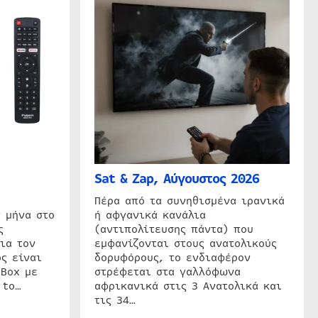
Sat & Zap, Αύγουστος 2026
η
Πέρα από τα συνηθισμένα ιρανικά
 μήνα στο
ή αφγανικά κανάλια
ς
(αντιπολίτευσης πάντα) που
ια τον
εμφανίζονται στους ανατολικούς
ς είναι
δορυφόρους, το ενδιαφέρον
 Box με
στρέφεται στα γαλλόφωνα
 to…
αφρικανικά στις 3 Ανατολικά και
τις 34…