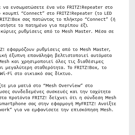
 να ενσωματώσετε ένα νέο FRITZ!Repeater στο
 κουμπί “Connect” στο FRITZ!Repeater (το LED
RITZ!Box σας πατώντας το πλήκτρο “Connect” (ή
ρατήστε το πατημένο για περίπου έξι
 κύριες ρυθμίσεις από το Mesh Master. Μέσα σε
Z! εφαρμόζουν ρυθμίσεις από το Mesh Master,
μική έξυπνη επανάληψη βελτιστοποιεί αυτόματα
esh και χρησιμοποιεί όλες τις διαθέσιμες
ι μεγαλύτερη σταθερότητα. Το FRITZ!Box, το
Wi-Fi στο οικιακό σας δίκτυο.
τε μια ματιά στο “Mesh Overview” στο
ουσες συνδεδεμένες συσκευές και την ταχύτητα
στα προϊόντα FRITZ! δείχνει ότι η σύνδεση Mesh
smartphone σας στην εφαρμογή MyFRITZ! Ανοίξτε
work” για να εμφανίσετε την επισκόπηση Mesh.