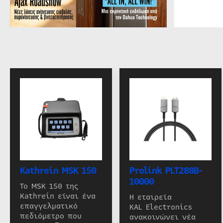
Kathrein MSK 150
Prolink PLT288B-
10000
Το MSK 150 της
Kathrein είναι ένα
Η εταιρεία
επαγγελματικό
KAL Electronics
πεδιόμετρο που
ανακοινώνει νέα