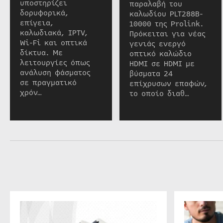
υποστηρίζει
παραλαβή του
δορυφορικά,
καλωδίου PLT288B-
επίγεια,
10000 της Prolink.
καλωδιακά, IPTV,
Πρόκειται για νέας
Wi-Fi και οπτικά
γενιάς ενεργό
δίκτυα. Με
οπτικό καλώδιο
λειτουργίες όπως
HDMI σε HDMI με
ανάλυση φάσματος
βύσματα 24
σε πραγματικό
επίχρυσων επαφών,
χρόν…
το οποίο διαθ…