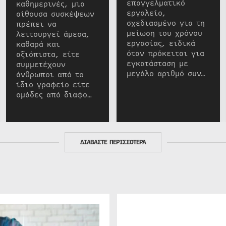
επαγγελματικό
καθημερινές, μια
εργαλείο,
αίθουσα συσκέψεων
σχεδιασμένο για τη
πρέπει να
μείωση του χρόνου
λειτουργεί άμεσα,
εργασίας, ειδικά
καθαρά και
όταν πρόκειται για
αξιόπιστα, είτε
εγκατάσταση με
συμμετέχουν
μεγάλο αριθμό συν…
άνθρωποι από το
ίδιο γραφείο είτε
ομάδες από διαφο…
ΔΙΑΒΑΣΤΕ ΠΕΡΙΣΣΟΤΕΡΑ