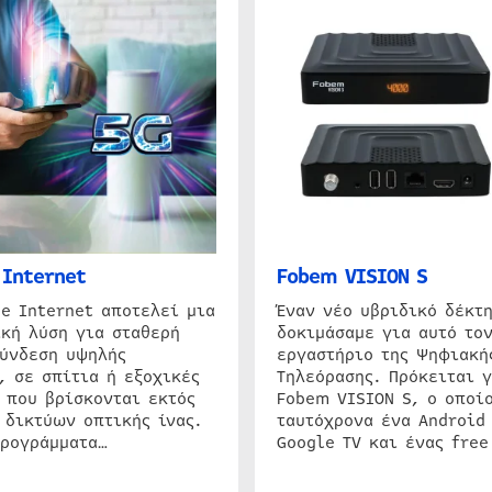
Internet
Fobem VISION S
e Internet αποτελεί μια
Έναν νέο υβριδικό δέκτ
κή λύση για σταθερή
δοκιμάσαμε για αυτό τον
σύνδεση υψηλής
εργαστήριο της Ψηφιακή
, σε σπίτια ή εξοχικές
Τηλεόρασης. Πρόκειται γ
 που βρίσκονται εκτός
Fobem VISION S, ο οποίο
 δικτύων οπτικής ίνας.
ταυτόχρονα ένα Android
προγράμματα…
Google TV και ένας free