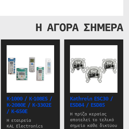
Η ΑΓΟΡΑ ΣΗΜΕΡΑ
K-1000 / K-108ES /
Kathrein ESC30 /
K-2080E / K-3302E
ESD84 / ESD85
/ K-650E
Η πρίζα κεραίας
αποτελεί το τελικό
Η εταιρεία
σημείο κάθε δικτύου
KAL Electronics