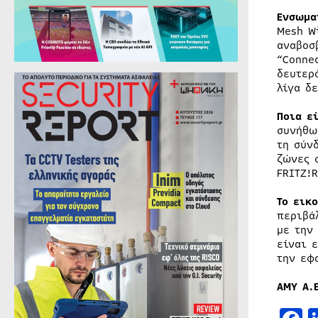
Ενσωμα
Mesh W
αναβοσ
“Conne
δευτερ
λίγα δ
Ποια ε
συνήθω
τη σύν
ζώνες 
FRITZ!
Το εικ
περιβά
με την
είναι 
την εφ
ΑΜΥ Α.Ε