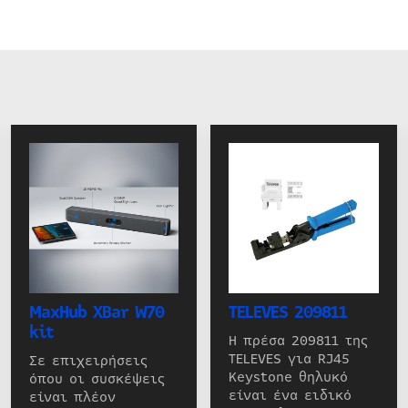
MaxHub XBar W70
TELEVES 209811
kit
Η πρέσα 209811 της
TELEVES για RJ45
Σε επιχειρήσεις
Keystone θηλυκό
όπου οι συσκέψεις
είναι ένα ειδικό
είναι πλέον