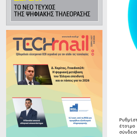
Ρυθμίσ
έτοιμο
σύνδεσ