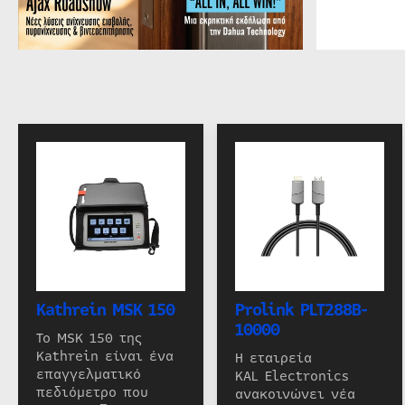
Kathrein MSK 150
Prolink PLT288B-
10000
Το MSK 150 της
Kathrein είναι ένα
Η εταιρεία
επαγγελματικό
KAL Electronics
πεδιόμετρο που
ανακοινώνει νέα