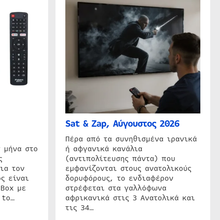
Sat & Zap, Αύγουστος 2026
η
Πέρα από τα συνηθισμένα ιρανικά
 μήνα στο
ή αφγανικά κανάλια
ς
(αντιπολίτευσης πάντα) που
ια τον
εμφανίζονται στους ανατολικούς
ς είναι
δορυφόρους, το ενδιαφέρον
 Box με
στρέφεται στα γαλλόφωνα
 to…
αφρικανικά στις 3 Ανατολικά και
τις 34…