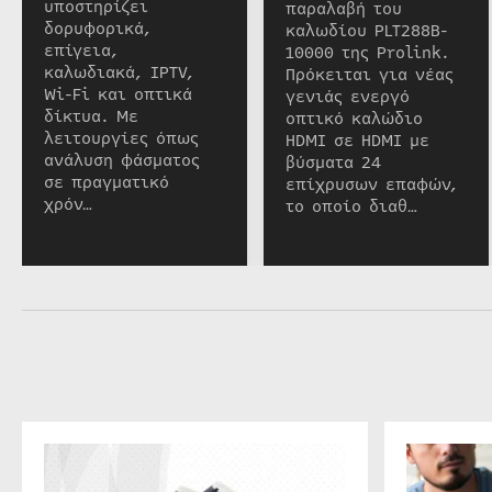
υποστηρίζει
παραλαβή του
δορυφορικά,
καλωδίου PLT288B-
επίγεια,
10000 της Prolink.
καλωδιακά, IPTV,
Πρόκειται για νέας
Wi-Fi και οπτικά
γενιάς ενεργό
δίκτυα. Με
οπτικό καλώδιο
λειτουργίες όπως
HDMI σε HDMI με
ανάλυση φάσματος
βύσματα 24
σε πραγματικό
επίχρυσων επαφών,
χρόν…
το οποίο διαθ…