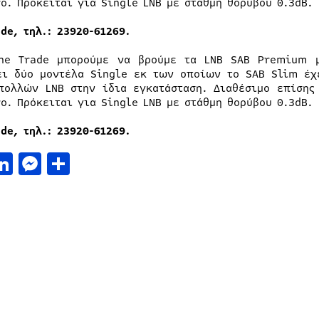
ro. Πρόκειται για Single LNB με στάθμη θορύβου 0.3dB.
ade, τηλ.: 23920-61269.
ne Trade μπορούμε να βρούμε τα LNB SAB Premium μ
ει δύο μοντέλα Single εκ των οποίων το SAB Slim έχ
πολλών LNB στην ίδια εγκατάσταση. Διαθέσιμο επίσης
ro. Πρόκειται για Single LNB με στάθμη θορύβου 0.3dB.
ade, τηλ.: 23920-61269.
acebook
LinkedIn
Messenger
Μοιραστείτε