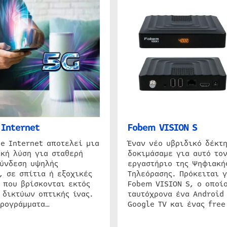
Internet
Fobem VISION S
e Internet αποτελεί μια
Έναν νέο υβριδικό δέκτ
κή λύση για σταθερή
δοκιμάσαμε για αυτό τον
σύνδεση υψηλής
εργαστήριο της Ψηφιακή
, σε σπίτια ή εξοχικές
Τηλεόρασης. Πρόκειται γ
 που βρίσκονται εκτός
Fobem VISION S, ο οποίο
 δικτύων οπτικής ίνας.
ταυτόχρονα ένα Android
προγράμματα…
Google TV και ένας free