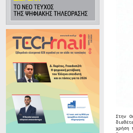
Στην O
διαθέτ
χρήση 