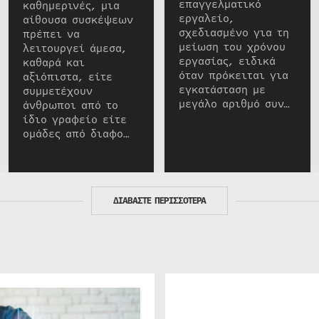
επαγγελματικό
καθημερινές, μια
εργαλείο,
αίθουσα συσκέψεων
σχεδιασμένο για τη
πρέπει να
μείωση του χρόνου
λειτουργεί άμεσα,
εργασίας, ειδικά
καθαρά και
όταν πρόκειται για
αξιόπιστα, είτε
εγκατάσταση με
συμμετέχουν
μεγάλο αριθμό συν…
άνθρωποι από το
ίδιο γραφείο είτε
ομάδες από διαφο…
ΔΙΑΒΑΣΤΕ ΠΕΡΙΣΣΟΤΕΡΑ