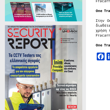
Fracar
One
Tr
Στην O
διαθέτ
χρήση 
Fracar
One
Tr
F