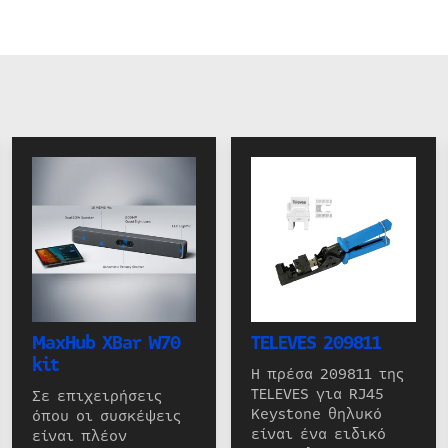
MaxHub XBar W70
TELEVES 209811
kit
Η πρέσα 209811 της
TELEVES για RJ45
Σε επιχειρήσεις
Keystone θηλυκό
όπου οι συσκέψεις
είναι ένα ειδικό
είναι πλέον