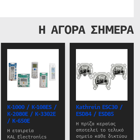
Η ΑΓΟΡΑ ΣΗΜΕΡΑ
K-1000 / K-108ES /
Kathrein ESC30 /
K-2080E / K-3302E
ESD84 / ESD85
/ K-650E
Η πρίζα κεραίας
αποτελεί το τελικό
Η εταιρεία
σημείο κάθε δικτύου
KAL Electronics