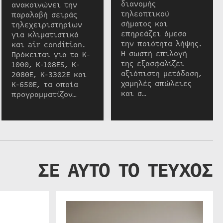
διανομής
ανακοινώνει την
τηλεοπτικού
παραλαβή σειράς
σήματος και
τηλεχειριστηρίων
επηρεάζει άμεσα
για κλιματιστικά
την ποιότητα λήψης.
και air condition.
Η σωστή επιλογή
Πρόκειται για τα K-
της εξασφαλίζει
1000, K-108ES, K-
αξιόπιστη μετάδοση,
2080E, K-3302E και
χαμηλές απώλειες
K-650E, τα οποία
και σ…
προγραμματίζον…
ΣΕ ΑΥΤΟ ΤΟ ΤΕΥΧΟΣ