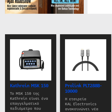
Kathrein MSK 150
Prolink PLT288B-
10000
Το MSK 150 της
Kathrein είναι ένα
Η εταιρεία
επαγγελματικό
KAL Electronics
πεδιόμετρο που
ανακοινώνει νέα