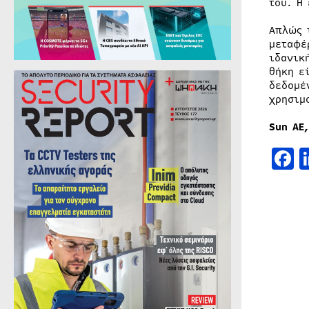
του. Η
Απλώς 
μεταφέ
ιδανικ
θήκη ε
δεδομέ
χρησιμ
Sun
ΑΕ
F