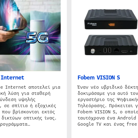
Internet
Fobem VISION S
e Internet αποτελεί μια
Έναν νέο υβριδικό δέκτ
κή λύση για σταθερή
δοκιμάσαμε για αυτό τον
σύνδεση υψηλής
εργαστήριο της Ψηφιακή
, σε σπίτια ή εξοχικές
Τηλεόρασης. Πρόκειται γ
 που βρίσκονται εκτός
Fobem VISION S, ο οποίο
 δικτύων οπτικής ίνας.
ταυτόχρονα ένα Android
προγράμματα…
Google TV και ένας free