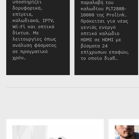
υποστηρίζει
παραλαβή του
δορυφορικά,
καλωδίου PLT288B-
επίγεια,
10000 της Prolink.
καλωδιακά, IPTV,
Πρόκειται για νέας
Wi-Fi και οπτικά
γενιάς ενεργό
δίκτυα. Με
οπτικό καλώδιο
λειτουργίες όπως
HDMI σε HDMI με
ανάλυση φάσματος
βύσματα 24
σε πραγματικό
επίχρυσων επαφών,
χρόν…
το οποίο διαθ…