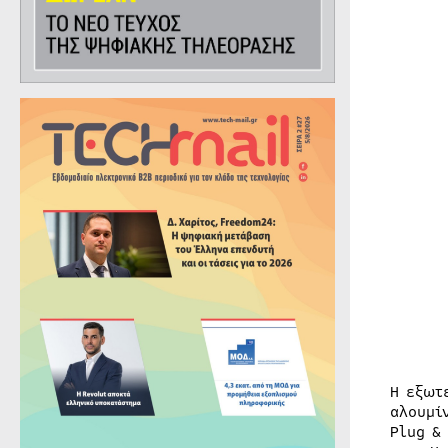
Η εξωτ
αλουμί
Plug &