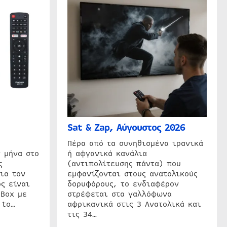
Sat & Zap, Αύγουστος 2026
η
Πέρα από τα συνηθισμένα ιρανικά
 μήνα στο
ή αφγανικά κανάλια
ς
(αντιπολίτευσης πάντα) που
ια τον
εμφανίζονται στους ανατολικούς
ς είναι
δορυφόρους, το ενδιαφέρον
 Box με
στρέφεται στα γαλλόφωνα
 to…
αφρικανικά στις 3 Ανατολικά και
τις 34…