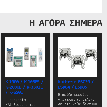
Η ΑΓΟΡΑ ΣΗΜΕΡΑ
K-1000 / K-108ES /
Kathrein ESC30 /
K-2080E / K-3302E
ESD84 / ESD85
/ K-650E
Η πρίζα κεραίας
αποτελεί το τελικό
Η εταιρεία
σημείο κάθε δικτύου
KAL Electronics