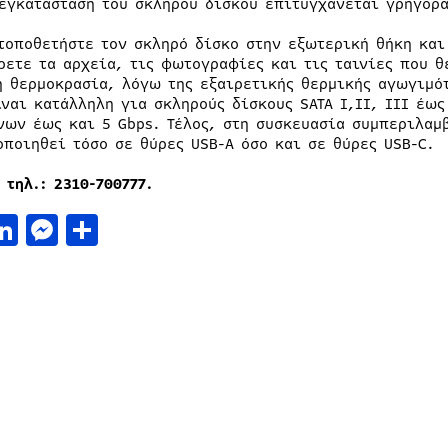
 εγκατάσταση του σκληρού δίσκου επιτυγχάνεται γρήγορ
τοποθετήστε τον σκληρό δίσκο στην εξωτερική θήκη και
ρετε τα αρχεία, τις φωτογραφίες και τις ταινίες που θ
ή θερμοκρασία, λόγω της εξαιρετικής θερμικής αγωγιμό
ίναι κατάλληλη για σκληρούς δίσκους SATA I,II, III έω
νων έως και 5 Gbps. Τέλος, στη συσκευασία συμπεριλαμ
οποιηθεί τόσο σε θύρες USB-A όσο και σε θύρες USB-C.
,
τηλ
.: 2310-700777.
acebook
LinkedIn
Messenger
Μοιραστείτε