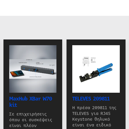
MaxHub XBar W70
TELEVES 209811
kit
Η πρέσα 209811 της
TELEVES για RJ45
Σε επιχειρήσεις
Keystone θηλυκό
όπου οι συσκέψεις
είναι ένα ειδικό
είναι πλέον