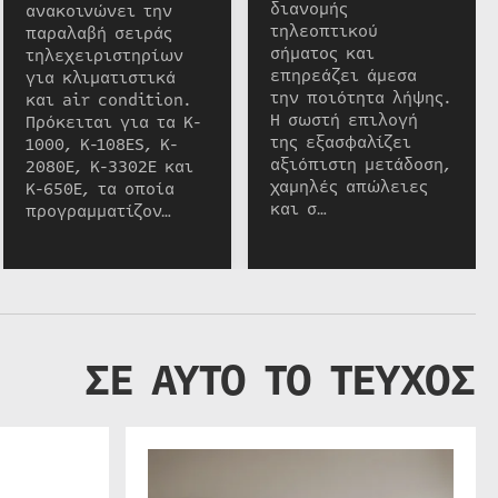
διανομής
ανακοινώνει την
τηλεοπτικού
παραλαβή σειράς
σήματος και
τηλεχειριστηρίων
επηρεάζει άμεσα
για κλιματιστικά
την ποιότητα λήψης.
και air condition.
Η σωστή επιλογή
Πρόκειται για τα K-
της εξασφαλίζει
1000, K-108ES, K-
αξιόπιστη μετάδοση,
2080E, K-3302E και
χαμηλές απώλειες
K-650E, τα οποία
και σ…
προγραμματίζον…
ΣΕ ΑΥΤΟ ΤΟ ΤΕΥΧΟΣ