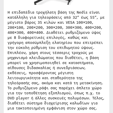
Η επιδαπέδια τροχήλατη βάση της Nedis είναι
κατάλληλη για τηλεοράσεις από 32” έως 55”, με
μέγιστο βάρος 35 κιλών και VESA 100×100,
200×100, 200×200, 300×200, 300×300, 400×200,
400×300, 400×400. Διαθέτει ρυθμιζόμενο ύψος
με 8 διαφορετικές επιλογές, καθώς και
γρήγορη αποσύμπλεξη ελατηρίου που επιτρέπει
την εύκολη ρύθμιση του επιθυμητού ύψους.
Επιπλέον, χάρη στους τέσσερις τροχούς με
μηχανισμό κλειδώματος που διαθέτει, η βάση
μπορεί να χρησιμοποιηθεί σε καταστήματα,
αίθουσες διδασκαλίας ή συνεδριάσεων,
εκθέσεις, προσφέροντας μέγιστη
λειτουργικότητα και σταθερότητα της
τηλεόρασής σας, ακόμα και κατά τη μετακίνηση.
Το ρυθμιζόμενο ράφι σας παρέχει άπλετο χώρο
για την τοποθέτηση εξοπλισμού, όπως π.χ. το
DVD player ή άλλες συσκευές πολυμέσων. Τέλος,
διαθέτει σύστημα διαχείρισης καλωδίων για
μια τακτοποιημένη εμφάνιση στον χώρο σας.