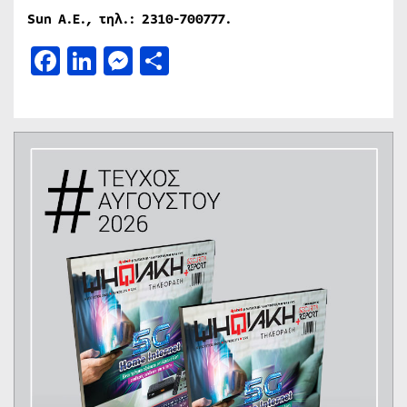
Sun
Α
.
Ε
.,
τηλ
.: 2310-700777.
Facebook
LinkedIn
Messenger
Μοιραστείτε