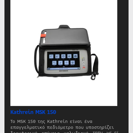
Kathrein MSK 150
Το MSK 150 της Kathrein είναι ένα
επαγγελματικό πεδιόμετρο που υποστηρίζει