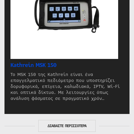
Kathrein MSK 150
Το MSK 150 της Kathrein είναι ένα
επαγγελματικό πεδιόμετρο που υποστηρίζει
δορυφορικά, επίγεια, καλωδιακά, IPTV, Wi-Fi
και οπτικά δίκτυα. Με λειτουργίες όπως
ανάλυση φάσματος σε πραγματικό χρόν…
ΔΙΑΒΑΣΤΕ ΠΕΡΙΣΣΟΤΕΡΑ