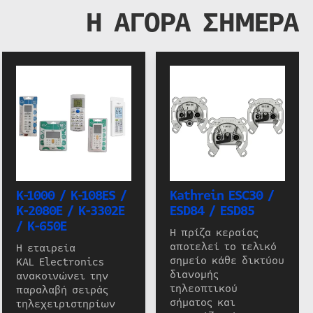
Η ΑΓΟΡΑ ΣΗΜΕΡΑ
K-1000 / K-108ES /
Kathrein ESC30 /
K-2080E / K-3302E
ESD84 / ESD85
/ K-650E
Η πρίζα κεραίας
αποτελεί το τελικό
Η εταιρεία
σημείο κάθε δικτύου
KAL Electronics
διανομής
ανακοινώνει την
τηλεοπτικού
παραλαβή σειράς
σήματος και
τηλεχειριστηρίων