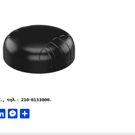
Ε
., τηλ
.: 210-6133000.
acebook
LinkedIn
Messenger
Μοιραστείτε