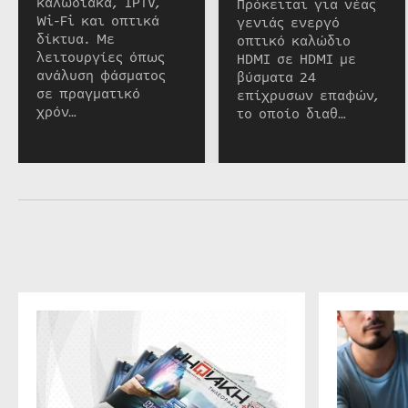
καλωδιακά, IPTV,
Πρόκειται για νέας
Wi-Fi και οπτικά
γενιάς ενεργό
δίκτυα. Με
οπτικό καλώδιο
λειτουργίες όπως
HDMI σε HDMI με
ανάλυση φάσματος
βύσματα 24
σε πραγματικό
επίχρυσων επαφών,
χρόν…
το οποίο διαθ…