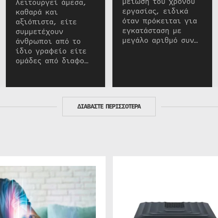
μείωση του χρόνου
λειτουργεί άμεσα,
εργασίας, ειδικά
καθαρά και
όταν πρόκειται για
αξιόπιστα, είτε
εγκατάσταση με
συμμετέχουν
μεγάλο αριθμό συν…
άνθρωποι από το
ίδιο γραφείο είτε
ομάδες από διαφο…
ΔΙΑΒΑΣΤΕ ΠΕΡΙΣΣΟΤΕΡΑ