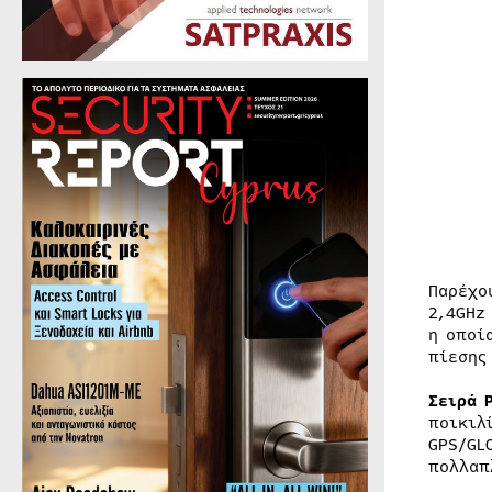
Παρέχο
2,4GHz
η οποί
πίεσης
Σειρά 
ποικιλ
GPS/GL
πολλαπ