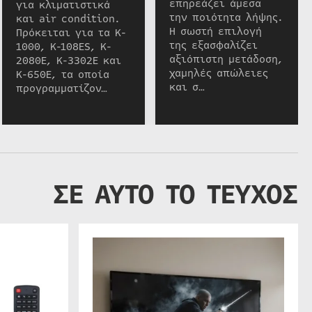
επηρεάζει άμεσα
για κλιματιστικά
την ποιότητα λήψης.
και air condition.
Η σωστή επιλογή
Πρόκειται για τα K-
της εξασφαλίζει
1000, K-108ES, K-
αξιόπιστη μετάδοση,
2080E, K-3302E και
χαμηλές απώλειες
K-650E, τα οποία
και σ…
προγραμματίζον…
ΣΕ ΑΥΤΟ ΤΟ ΤΕΥΧΟΣ