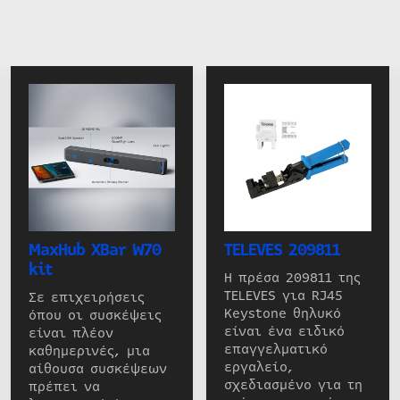
MaxHub XBar W70
TELEVES 209811
kit
Η πρέσα 209811 της
TELEVES για RJ45
Σε επιχειρήσεις
Keystone θηλυκό
όπου οι συσκέψεις
είναι ένα ειδικό
είναι πλέον
επαγγελματικό
καθημερινές, μια
εργαλείο,
αίθουσα συσκέψεων
σχεδιασμένο για τη
πρέπει να