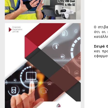
Ο στιβ
ότι οι
κατάλλ
Σειρά 
και πρ
εφαρμο