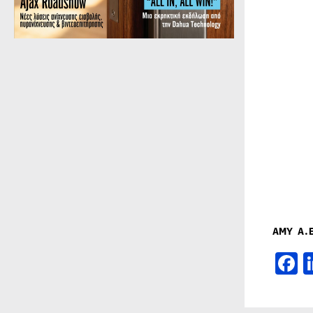
ΑΜΥ
Α
.
F