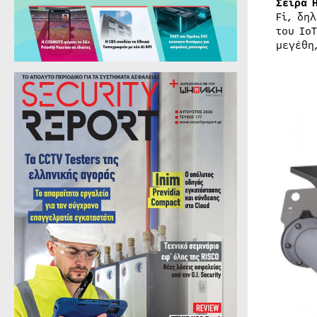
Σειρά H
Fi, δη
του Io
μεγέθη