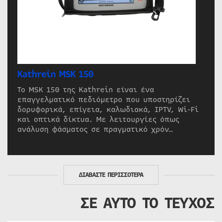
Kathrein MSK 150
Το MSK 150 της Kathrein είναι ένα
επαγγελματικό πεδιόμετρο που υποστηρίζει
δορυφορικά, επίγεια, καλωδιακά, IPTV, Wi-Fi
και οπτικά δίκτυα. Με λειτουργίες όπως
ανάλυση φάσματος σε πραγματικό χρόν…
ΔΙΑΒΑΣΤΕ ΠΕΡΙΣΣΟΤΕΡΑ
ΣΕ ΑΥΤΟ ΤΟ ΤΕΥΧΟΣ