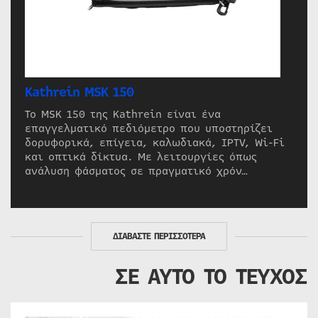
Kathrein MSK 150
Το MSK 150 της Kathrein είναι ένα
επαγγελματικό πεδιόμετρο που υποστηρίζει
δορυφορικά, επίγεια, καλωδιακά, IPTV, Wi-Fi
και οπτικά δίκτυα. Με λειτουργίες όπως
ανάλυση φάσματος σε πραγματικό χρόν…
ΔΙΑΒΑΣΤΕ ΠΕΡΙΣΣΟΤΕΡΑ
ΣΕ ΑΥΤΟ ΤΟ ΤΕΥΧΟΣ