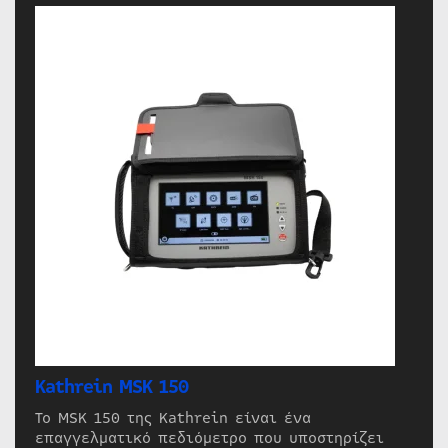
Kathrein MSK 150
Το MSK 150 της Kathrein είναι ένα
επαγγελματικό πεδιόμετρο που υποστηρίζει