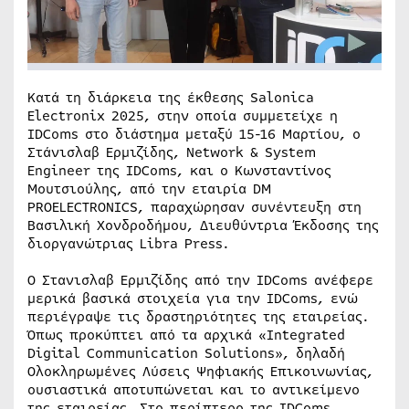
Κατά τη διάρκεια της έκθεσης Salonica
Electronix 2025, στην οποία συμμετείχε η
IDComs στο διάστημα μεταξύ 15-16 Μαρτίου, ο
Στάνισλαβ Ερμιζίδης, Network & System
Engineer της IDComs, και ο Κωνσταντίνος
Μουτσιούλης, από την εταιρία DM
PROELECTRONICS, παραχώρησαν συνέντευξη στη
Βασιλική Χονδροδήμου, Διευθύντρια Έκδοσης της
διοργανώτριας Libra Press.
O Στανισλαβ Ερμιζίδης από την IDComs ανέφερε
μερικά βασικά στοιχεία για την IDComs, ενώ
περιέγραψε τις δραστηριότητες της εταιρείας.
Όπως προκύπτει από τα αρχικά «Integrated
Digital Communication Solutions», δηλαδή
Ολοκληρωμένες Λύσεις Ψηφιακής Επικοινωνίας,
ουσιαστικά αποτυπώνεται και το αντικείμενο
της εταιρείας. Στο περίπτερο της IDComs