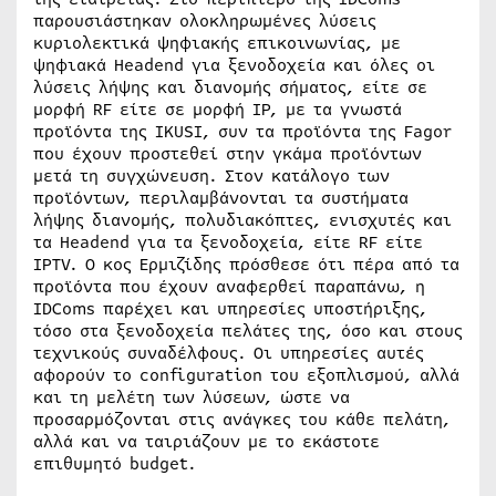
παρουσιάστηκαν ολοκληρωμένες λύσεις
κυριολεκτικά ψηφιακής επικοινωνίας, με
ψηφιακά Headend για ξενοδοχεία και όλες οι
λύσεις λήψης και διανομής σήματος, είτε σε
μορφή RF είτε σε μορφή IP, με τα γνωστά
προϊόντα της IKUSI, συν τα προϊόντα της Fagor
που έχουν προστεθεί στην γκάμα προϊόντων
μετά τη συγχώνευση. Στον κατάλογο των
προϊόντων, περιλαμβάνονται τα συστήματα
λήψης διανομής, πολυδιακόπτες, ενισχυτές και
τα Headend για τα ξενοδοχεία, είτε RF είτε
IPTV. Ο κος Ερμιζίδης πρόσθεσε ότι πέρα από τα
προϊόντα που έχουν αναφερθεί παραπάνω, η
IDComs παρέχει και υπηρεσίες υποστήριξης,
τόσο στα ξενοδοχεία πελάτες της, όσο και στους
τεχνικούς συναδέλφους. Οι υπηρεσίες αυτές
αφορούν το configuration του εξοπλισμού, αλλά
και τη μελέτη των λύσεων, ώστε να
προσαρμόζονται στις ανάγκες του κάθε πελάτη,
αλλά και να ταιριάζουν με το εκάστοτε
επιθυμητό budget.