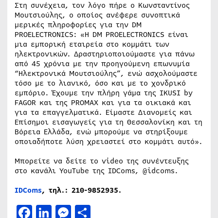
Στη συνέχεια, τον λόγο πήρε ο Κωνσταντίνος
Μουτσιούλης, ο οποίος ανέφερε συνοπτικά
μερικές πληροφορίες για την DM
PROELECTRONICS: «Η DM PROELECTRONICS είναι
μια εμπορική εταιρεία στο κομμάτι των
ηλεκτρονικών. Δραστηριοποιούμαστε για πάνω
από 45 χρόνια με την προηγούμενη επωνυμία
“Ηλεκτρονικά Μουτσιούλης”, ενώ ασχολούμαστε
τόσο με το λιανικό, όσο και με το χονδρικό
εμπόριο. Έχουμε την πλήρη γάμα της IKUSI by
FAGOR και της PROMAX και για τα οικιακά και
για τα επαγγελματικά. Είμαστε Διανομείς και
Επίσημοι εισαγωγείς για τη Θεσσαλονίκη και τη
Βόρεια Ελλάδα, ενώ μπορούμε να στηρίξουμε
οποιαδήποτε λύση χρειαστεί στο κομμάτι αυτό».
Μπορείτε να δείτε το video της συνέντευξης
στο κανάλι YouTube της IDComs, @idcoms.
IDComs
, τηλ.: 210-9852935.
Facebook
LinkedIn
Messenger
Μοιραστείτε