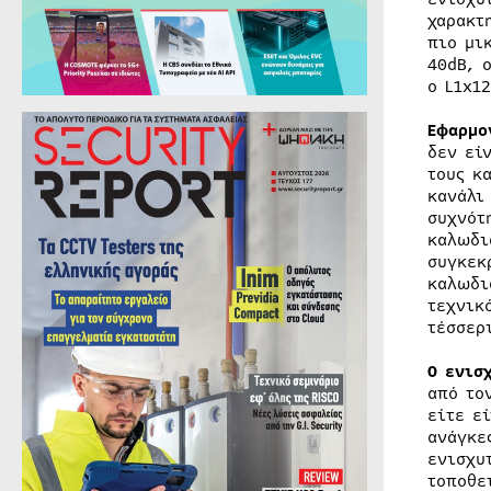
χαρακτ
πιο μι
40dB, 
ο L1x1
Εφαρμο
δεν εί
τους κ
κανάλι
συχνότ
καλωδι
συγκεκ
καλωδι
τεχνικ
τέσσερ
Ο ενισ
από το
είτε ε
ανάγκε
ενισχυ
τοποθε