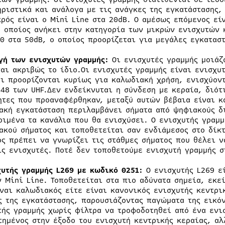
ηριστικά και ανάλογα με τις ανάγκες της εγκατάστασης,
κρός είναι ο Mini Line στα 20dB. O αμέσως επόμενος είν
ο οποίος ανήκει στην κατηγορία των μικρών ενισχυτών 
20 στα 50dB, ο οποίος προορίζεται για μεγάλες εγκατασ
γή των ενισχυτών γραμμής:
Οι ενισχυτές γραμμής μοιάζ
ναι ακριβώς το ίδιο.Οι ενισχυτές γραμμής είναι ενισχυ
αι προορίζονται κυρίως για καλωδιακή χρήση, ενισχύοντ
 48 των UHF.Δεν ενδείκνυται η σύνδεση με κεραία, διότ
ητες που προαναφέρθηκαν, μεταξύ αυτών βέβαια είναι κα
ακή εγκατάσταση περιλαμβάνει σήματα από ψηφιακούς δι
ριμένα τα κανάλια που θα ενισχύσει. Ο ενισχυτής γραμμ
ακού σήματος και τοποθετείται σαν ενδιάμεσος στο δίκτ
ός πρέπει να γνωρίζει τις στάθμες σήματος που θέλει ν
ις ενισχυτές. Ποτέ δεν τοποθετούμε ενισχυτή γραμμής σ
χυτής γραμμής
L
269 με κωδικό 0251:
Ο ενισχυτής L269 ε
ν Mini Line. Τοποθετείται στα πιο αδύνατα σημεία, εκε
ίναι καλωδιακός είτε είναι κανονικός ενισχυτής κεντρι
ς της εγκατάστασης, παρουσιάζοντας παγώματα της εικό
τής γραμμής χωρίς φίλτρα να τροφοδοτηθεί από ένα ενι
τημένος στην έξοδο του ενισχυτή κεντρικής κεραίας, αλ