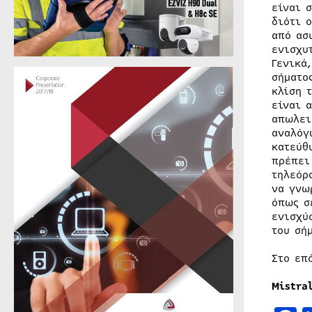
είναι 
διότι 
από ασ
ενισχυ
Γενικά
σήματο
κλίση 
είναι 
απωλει
αναλόγ
κατεύθ
πρέπει
τηλεόρ
να γνω
όπως σ
ενισχύ
του σή
Στο επ
Mistra