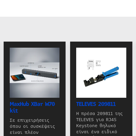
MaxHub XBar W70
TELEVES 209811
kit
Η πρέσα 209811 της
TELEVES για RJ45
Σε επιχειρήσεις
Keystone θηλυκό
όπου οι συσκέψεις
είναι ένα ειδικό
είναι πλέον