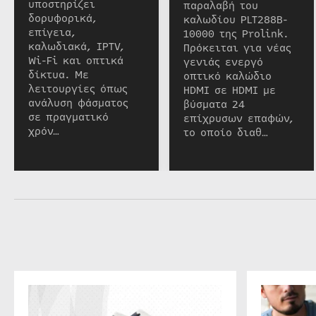
υποστηρίζει
παραλαβή του
δορυφορικά,
καλωδίου PLT288B-
επίγεια,
10000 της Prolink.
καλωδιακά, IPTV,
Πρόκειται για νέας
Wi-Fi και οπτικά
γενιάς ενεργό
δίκτυα. Με
οπτικό καλώδιο
λειτουργίες όπως
HDMI σε HDMI με
ανάλυση φάσματος
βύσματα 24
σε πραγματικό
επίχρυσων επαφών,
χρόν…
το οποίο διαθ…