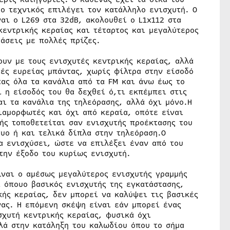
 ο τεχνικός επιλέγει τον κατάλληλο ενισχυτή. Ο
αι ο L269 στα 32dB, ακολουθεί ο L1x112 στα
κεντρικής κεραίας και τέταρτος και μεγαλύτερος
τάσεις με πολλές πρίζες.
ουν με τους ενισχυτές κεντρικής κεραίας, αλλά
τές ευρείας μπάντας, χωρίς φίλτρα στην είσοδό
ας όλα τα κανάλια από τα FM και άνω έως το
ι η είσοδός του θα δεχθεί ό,τι εκπέμπει στις
ι τα κανάλια της τηλεόρασης, αλλά όχι μόνο.Η
αμορφωτές και όχι από κεραία, οπότε είναι
ής τοποθετείται σαν ενισχυτής προέκτασης του
υο ή και τελικά δίπλα στην τηλεόραση.Ο
α ενισχύσει, ώστε να επιλέξει έναν από του
την έξοδο του κυρίως ενισχυτή.
ίναι ο αμέσως μεγαλύτερος ενισχυτής γραμμής
ί όπουο βασικός ενισχυτής της εγκατάστασης,
κής κεραίας, δεν μπορεί να καλύψει τις βασικές
νας. Η επόμενη σκέψη είναι εάν μπορεί ένας
σχυτή κεντρικής κεραίας, φυσικά όχι
λά στην κατάληξη του καλωδίου όπου το σήμα