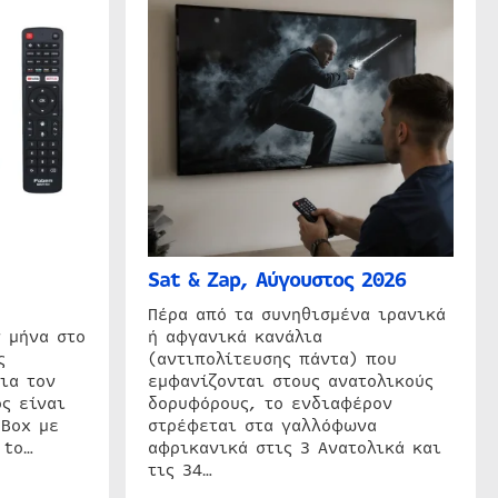
Sat & Zap, Αύγουστος 2026
η
Πέρα από τα συνηθισμένα ιρανικά
 μήνα στο
ή αφγανικά κανάλια
ς
(αντιπολίτευσης πάντα) που
ια τον
εμφανίζονται στους ανατολικούς
ς είναι
δορυφόρους, το ενδιαφέρον
 Box με
στρέφεται στα γαλλόφωνα
 to…
αφρικανικά στις 3 Ανατολικά και
τις 34…