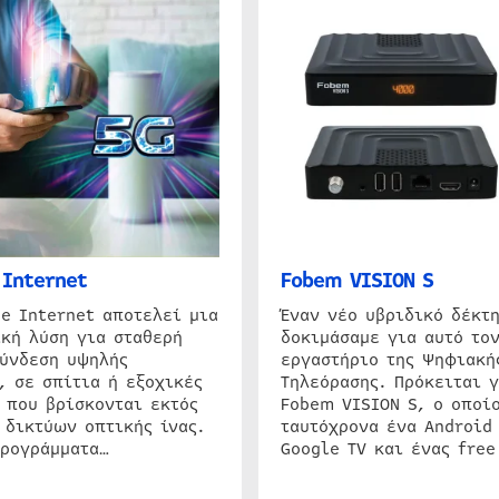
Internet
Fobem VISION S
e Internet αποτελεί μια
Έναν νέο υβριδικό δέκτ
κή λύση για σταθερή
δοκιμάσαμε για αυτό τον
σύνδεση υψηλής
εργαστήριο της Ψηφιακή
, σε σπίτια ή εξοχικές
Τηλεόρασης. Πρόκειται γ
 που βρίσκονται εκτός
Fobem VISION S, ο οποίο
 δικτύων οπτικής ίνας.
ταυτόχρονα ένα Android
προγράμματα…
Google TV και ένας free