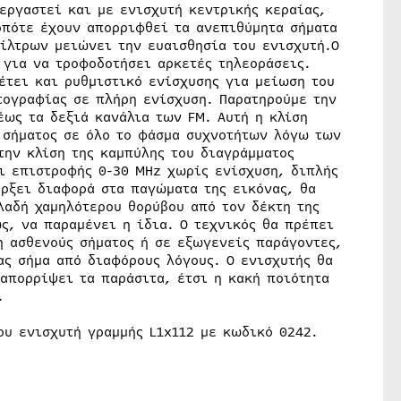
νεργαστεί και με ενισχυτή κεντρικής κεραίας,
οπότε έχουν απορριφθεί τα ανεπιθύμητα σήματα
φίλτρων μειώνει την ευαισθησία του ενισχυτή.Ο
 για να τροφοδοτήσει αρκετές τηλεοράσεις.
θέτει και ρυθμιστικό ενίσχυσης για μείωση του
τογραφίας σε πλήρη ενίσχυση. Παρατηρούμε την
έως τα δεξιά κανάλια των FM. Αυτή η κλίση
 σήματος σε όλο το φάσμα συχνοτήτων λόγω των
ην κλίση της καμπύλης του διαγράμματος
τι επιστροφής 0-30 MHz χωρίς ενίσχυση, διπλής
άρξει διαφορά στα παγώματα της εικόνας, θα
λαδή χαμηλότερου θορύβου από τον δέκτη της
ς, να παραμένει η ίδια. Ο τεχνικός θα πρέπει
η ασθενούς σήματος ή σε εξωγενείς παράγοντες,
ας σήμα από διαφόρους λόγους. Ο ενισχυτής θα
απορρίψει τα παράσιτα, έτσι η κακή ποιότητα
.
ου ενισχυτή γραμμής L1x112 με κωδικό 0242.