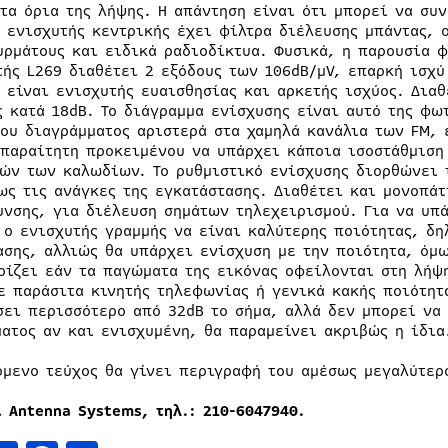
στα όρια της λήψης. Η απάντηση είναι ότι μπορεί να συ
ο ενισχυτής κεντρικής έχει φίλτρα διέλευσης μπάντας, 
υρμάτους και ειδικά ραδιοδίκτυα. Φυσικά, η παρουσία 
τής L269 διαθέτει 2 εξόδους των 106dB/μV, επαρκή ισχύ
, είναι ενισχυτής ευαισθησίας και αρκετής ισχύος. Δια
ς κατά 18dB. Το διάγραμμα ενίσχυσης είναι αυτό της φω
του διαγράμματος αριστερά στα χαμηλά κανάλια των FM, 
απαραίτητη προκειμένου να υπάρχει κάποια ισοστάθμιση
ών των καλωδίων. Το ρυθμιστικό ενίσχυσης διορθώνει τ
ως τις ανάγκες της εγκατάστασης. Διαθέτει και μονοπά
υνσης, για διέλευση σημάτων τηλεχειρισμού. Για να υπ
 ο ενισχυτής γραμμής να είναι καλύτερης ποιότητας, δη
ασης, αλλιώς θα υπάρχει ενίσχυση με την ποιότητα, όμω
ρίζει εάν τα παγώματα της εικόνας οφείλονται στη λήψ
ε παράσιτα κινητής τηλεφωνίας ή γενικά κακής ποιότητ
σει περισσότερο από 32dB το σήμα, αλλά δεν μπορεί να 
ματος αν και ενισχυμένη, θα παραμείνει ακριβώς η ίδια
όμενο τεύχος θα γίνει περιγραφή του αμέσως μεγαλύτερ
l Antenna Systems,
τηλ
.: 210-6047940.