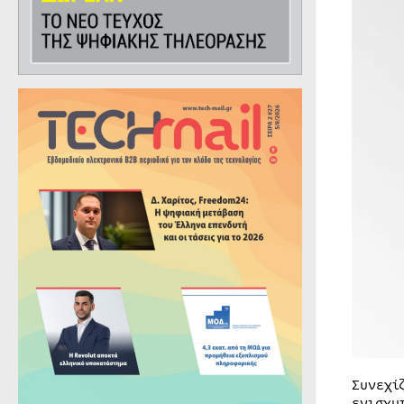
Συνεχί
ενισχυ