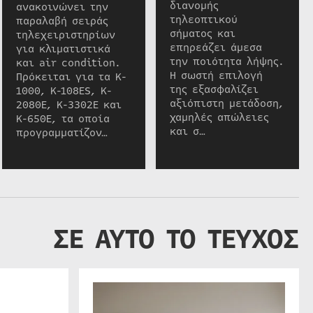
διανομής
ανακοινώνει την
τηλεοπτικού
παραλαβή σειράς
σήματος και
τηλεχειριστηρίων
επηρεάζει άμεσα
για κλιματιστικά
την ποιότητα λήψης.
και air condition.
Η σωστή επιλογή
Πρόκειται για τα K-
της εξασφαλίζει
1000, K-108ES, K-
αξιόπιστη μετάδοση,
2080E, K-3302E και
χαμηλές απώλειες
K-650E, τα οποία
και σ…
προγραμματίζον…
ΣΕ ΑΥΤΟ ΤΟ ΤΕΥΧΟΣ