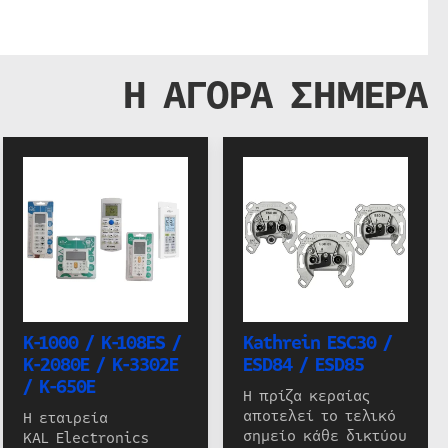
Η ΑΓΟΡΑ ΣΗΜΕΡΑ
K-1000 / K-108ES /
Kathrein ESC30 /
K-2080E / K-3302E
ESD84 / ESD85
/ K-650E
Η πρίζα κεραίας
αποτελεί το τελικό
Η εταιρεία
σημείο κάθε δικτύου
KAL Electronics