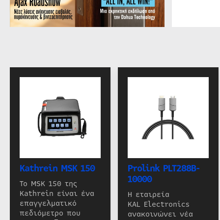
Kathrein MSK 150
Prolink PLT288B-
10000
Το MSK 150 της
Kathrein είναι ένα
Η εταιρεία
επαγγελματικό
KAL Electronics
πεδιόμετρο που
ανακοινώνει νέα