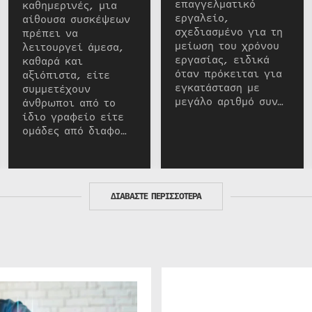
επαγγελματικό
καθημερινές, μια
εργαλείο,
αίθουσα συσκέψεων
σχεδιασμένο για τη
πρέπει να
μείωση του χρόνου
λειτουργεί άμεσα,
εργασίας, ειδικά
καθαρά και
όταν πρόκειται για
αξιόπιστα, είτε
εγκατάσταση με
συμμετέχουν
μεγάλο αριθμό συν…
άνθρωποι από το
ίδιο γραφείο είτε
ομάδες από διαφο…
ΔΙΑΒΑΣΤΕ ΠΕΡΙΣΣΟΤΕΡΑ