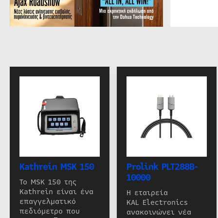
Kathrein MSK 150
Prolink PLT288B-
10000
Το MSK 150 της
Kathrein είναι ένα
Η εταιρεία
επαγγελματικό
KAL Electronics
πεδιόμετρο που
ανακοινώνει νέα