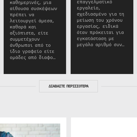
επαγγελματικό
καθημερινές, μια
εργαλείο,
αίθουσα συσκέψεων
σχεδιασμένο για τη
πρέπει να
μείωση του χρόνου
λειτουργεί άμεσα,
εργασίας, ειδικά
καθαρά και
όταν πρόκειται για
αξιόπιστα, είτε
εγκατάσταση με
συμμετέχουν
μεγάλο αριθμό συν…
άνθρωποι από το
ίδιο γραφείο είτε
ομάδες από διαφο…
ΔΙΑΒΑΣΤΕ ΠΕΡΙΣΣΟΤΕΡΑ