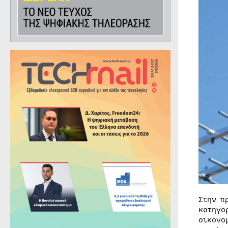
Στην π
κατηγο
οικονο