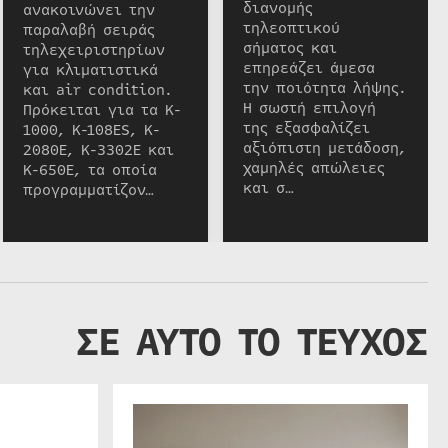
διανομής
ανακοινώνει την
τηλεοπτικού
παραλαβή σειράς
σήματος και
τηλεχειριστηρίων
επηρεάζει άμεσα
για κλιματιστικά
την ποιότητα λήψης.
και air condition.
Η σωστή επιλογή
Πρόκειται για τα K-
της εξασφαλίζει
1000, K-108ES, K-
αξιόπιστη μετάδοση,
2080E, K-3302E και
χαμηλές απώλειες
K-650E, τα οποία
και σ…
προγραμματίζον…
ΣΕ ΑΥΤΟ ΤΟ ΤΕΥΧΟΣ