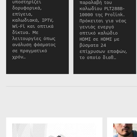
υποστηρίζει
παραλαβή του
δορυφορικά,
καλωδίου PLT288B-
επίγεια,
10000 της Prolink.
καλωδιακά, IPTV,
Πρόκειται για νέας
Wi-Fi και οπτικά
γενιάς ενεργό
δίκτυα. Με
οπτικό καλώδιο
λειτουργίες όπως
HDMI σε HDMI με
ανάλυση φάσματος
βύσματα 24
σε πραγματικό
επίχρυσων επαφών,
χρόν…
το οποίο διαθ…