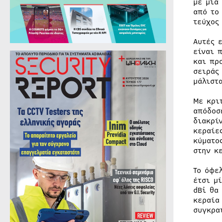
με μία
από το
τεύχος
Αυτές 
είναι 
και πρ
σειράς
μάλιστ
Με κρι
απόδοσ
διακρί
κεραίε
κύματο
στην κ
Το όφε
έτσι μ
dBi θα
κεραία
συγκρα