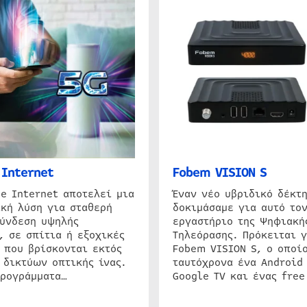
Internet
Fobem VISION S
e Internet αποτελεί μια
Έναν νέο υβριδικό δέκτ
κή λύση για σταθερή
δοκιμάσαμε για αυτό τον
σύνδεση υψηλής
εργαστήριο της Ψηφιακή
, σε σπίτια ή εξοχικές
Τηλεόρασης. Πρόκειται γ
 που βρίσκονται εκτός
Fobem VISION S, ο οποίο
 δικτύων οπτικής ίνας.
ταυτόχρονα ένα Android
προγράμματα…
Google TV και ένας free