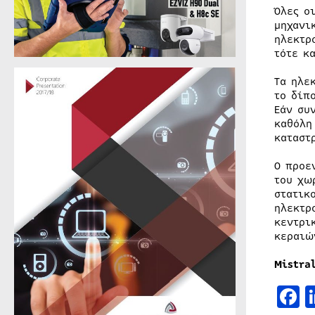
Όλες ο
μηχανι
ηλεκτρ
τότε κ
Τα ηλε
το δίπ
Εάν συ
καθόλη
καταστ
Ο προε
του χω
στατικ
ηλεκτρ
κεντρι
κεραιώ
Mistra
F