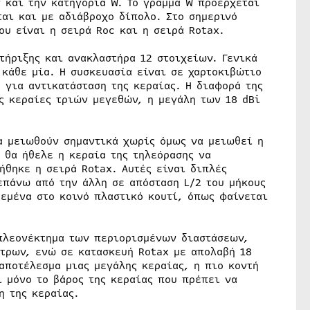
ν και την κατηγορία W. Το γράμμα W προέρχεται
ται και με αδιάβροχο δίπολο. Στο σημερινό
ου είναι η σειρά Roc και η σειρά Rotax.
τήριξης και ανακλαστήρα 12 στοιχείων. Γενικά
 κάθε μία. Η συσκευασία είναι σε χαρτοκιβώτιο
 για αντικατάσταση της κεραίας. Η διαφορά της
ές κεραίες τριών μεγεθών, η μεγάλη των 18 dBi
α μειωθούν σημαντικά χωρίς όμως να μειωθεί η
ν θα ήθελε η κεραία της τηλεόρασης να
ήθηκε η σειρά Rotax. Αυτές είναι διπλές
επάνω από την άλλη σε απόσταση L/2 του μήκους
δεμένα στο κοινό πλαστικό κουτί, όπως φαίνεται
 πλεονέκτημα των περιορισμένων διαστάσεων,
έτρων, ενώ σε κατασκευή Rotax με απολαβή 18
 αποτέλεσμα μιας μεγάλης κεραίας, η πιο κοντή
ι μόνο το βάρος της κεραίας που πρέπει να
η της κεραίας.