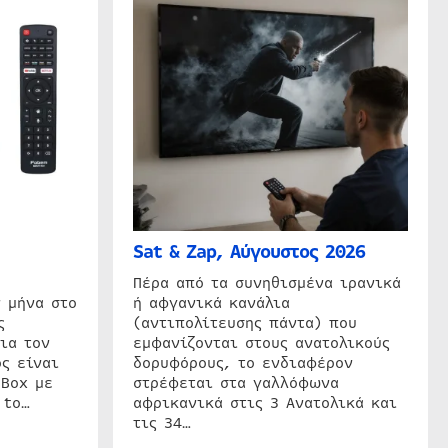
Sat & Zap, Αύγουστος 2026
η
Πέρα από τα συνηθισμένα ιρανικά
 μήνα στο
ή αφγανικά κανάλια
ς
(αντιπολίτευσης πάντα) που
ια τον
εμφανίζονται στους ανατολικούς
ς είναι
δορυφόρους, το ενδιαφέρον
 Box με
στρέφεται στα γαλλόφωνα
 to…
αφρικανικά στις 3 Ανατολικά και
τις 34…