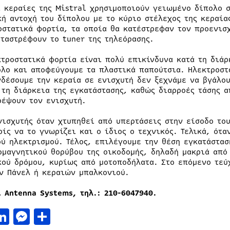
ι κεραίες της Mistral χρησιμοποιούν γειωμένο δίπολο σ
κή αντοχή του δίπολου με το κύριο στέλεχος της κεραία
οστατικά φορτία, τα οποία θα κατέστρεφαν τον προενισ
αταστρέφουν το tuner της τηλεόρασης.
κτροστατικά φορτία είναι πολύ επικίνδυνα κατά τη διάρ
ολο και αποφεύγουμε τα πλαστικά παπούτσια. Ηλεκτροστ
νδέσουμε την κεραία σε ενισχυτή δεν ξεχνάμε να βγάλου
 τη διάρκεια της εγκατάστασης, καθώς διαρροές τάσης α
ρέψουν τον ενισχυτή.
νισχυτής όταν χτυπηθεί από υπερτάσεις στην είσοδο του
ρίς να το γνωρίζει και ο ίδιος ο τεχνικός. Τελικά, ότ
ού ηλεκτρισμού. Τέλος, επιλέγουμε την θέση εγκατάστασ
ομαγνητικού θορύβου της οικοδομής, δηλαδή μακριά από
κού δρόμου, κυρίως από μοτοποδήλατα. Στο επόμενο τεύ
ν Πάνελ ή κεραιών μπαλκονιού.
l Antenna Systems,
τηλ
.: 210-6047940.
acebook
LinkedIn
Messenger
Μοιραστείτε