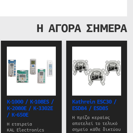
Η ΑΓΟΡΑ ΣΗΜΕΡΑ
K-1000 / K-108ES /
Kathrein ESC30 /
K-2080E / K-3302E
ESD84 / ESD85
/ K-650E
Η πρίζα κεραίας
αποτελεί το τελικό
Η εταιρεία
σημείο κάθε δικτύου
KAL Electronics