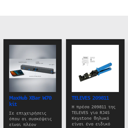
MaxHub XBar W70
TELEVES 209811
kit
Η πρέσα 209811 της
TELEVES για RJ45
Σε επιχειρήσεις
Keystone θηλυκό
όπου οι συσκέψεις
είναι ένα ειδικό
είναι πλέον