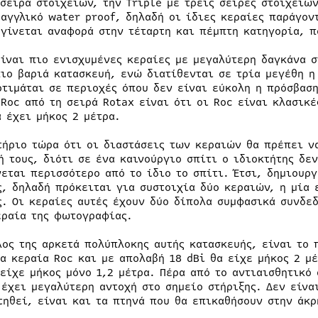
 σειρά στοιχείων, την Triple με τρεις σειρές στοιχείω
 αγγλικό water proof, δηλαδή οι ίδιες κεραίες παράγον
 γίνεται αναφορά στην τέταρτη και πέμπτη κατηγορία, π
είναι πιο ενισχυμένες κεραίες με μεγαλύτερη δαγκάνα σ
πιο βαριά κατασκευή, ενώ διατίθενται σε τρία μεγέθη η
οτιμάται σε περιοχές όπου δεν είναι εύκολη η πρόσβαση
 Roc από τη σειρά Rotax είναι ότι οι Roc είναι κλασικ
α έχει μήκος 2 μέτρα.
τήριο τώρα ότι οι διαστάσεις των κεραιών θα πρέπει ν
ή τους, διότι σε ένα καινούργιο σπίτι ο ιδιοκτήτης δε
νεται περισσότερο από το ίδιο το σπίτι. Έτσι, δημιουργ
ς, δηλαδή πρόκειται για συστοιχία δύο κεραιών, η μία 
ς. Οι κεραίες αυτές έχουν δύο δίπολα συμφασικά συνδε
εραία της φωτογραφίας.
λος της αρκετά πολύπλοκης αυτής κατασκευής, είναι το
ία κεραία Roc και με απολαβή 18 dBi θα είχε μήκος 2 μ
 είχε μήκος μόνο 1,2 μέτρα. Πέρα από το αντιαισθητικό
 έχει μεγαλύτερη αντοχή στο σημείο στήριξης. Δεν είνα
τηθεί, είναι και τα πτηνά που θα επικαθήσουν στην άκρ