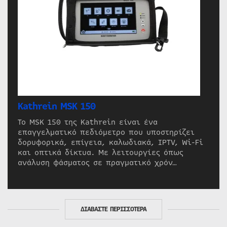
Kathrein MSK 150
Το MSK 150 της Kathrein είναι ένα
επαγγελματικό πεδιόμετρο που υποστηρίζει
δορυφορικά, επίγεια, καλωδιακά, IPTV, Wi-Fi
και οπτικά δίκτυα. Με λειτουργίες όπως
ανάλυση φάσματος σε πραγματικό χρόν…
ΔΙΑΒΑΣΤΕ ΠΕΡΙΣΣΟΤΕΡΑ