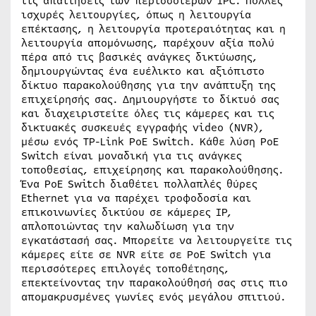
τις απαιτήσεις των περισσότερων IPC. Πολλές
ισχυρές λειτουργίες, όπως η λειτουργία
επέκτασης, η λειτουργία προτεραιότητας και η
λειτουργία απομόνωσης, παρέχουν αξία πολύ
πέρα από τις βασικές ανάγκες δικτύωσης,
δημιουργώντας ένα ευέλικτο και αξιόπιστο
δίκτυο παρακολούθησης για την ανάπτυξη της
επιχείρησής σας. Δημιουργήστε το δίκτυό σας
και διαχειριστείτε όλες τις κάμερες και τις
δικτυακές συσκευές εγγραφής video (NVR),
μέσω ενός TP-Link PoE Switch. Κάθε λύση PoE
Switch είναι μοναδική για τις ανάγκες
τοποθεσίας, επιχείρησης και παρακολούθησης.
Ένα PoE Switch διαθέτει πολλαπλές θύρες
Ethernet για να παρέχει τροφοδοσία και
επικοινωνίες δικτύου σε κάμερες IP,
απλοποιώντας την καλωδίωση για την
εγκατάστασή σας. Μπορείτε να λειτουργείτε τις
κάμερες είτε σε NVR είτε σε PoE Switch για
περισσότερες επιλογές τοποθέτησης,
επεκτείνοντας την παρακολούθησή σας στις πιο
απομακρυσμένες γωνίες ενός μεγάλου σπιτιού.