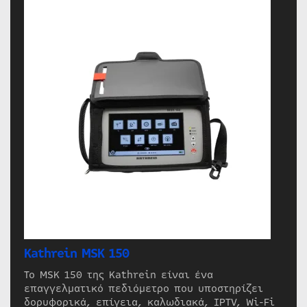
Kathrein MSK 150
Το MSK 150 της Kathrein είναι ένα
επαγγελματικό πεδιόμετρο που υποστηρίζει
δορυφορικά, επίγεια, καλωδιακά, IPTV, Wi-Fi