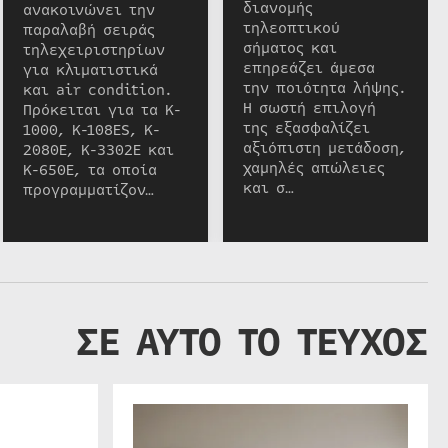
διανομής
ανακοινώνει την
τηλεοπτικού
παραλαβή σειράς
σήματος και
τηλεχειριστηρίων
επηρεάζει άμεσα
για κλιματιστικά
την ποιότητα λήψης.
και air condition.
Η σωστή επιλογή
Πρόκειται για τα K-
της εξασφαλίζει
1000, K-108ES, K-
αξιόπιστη μετάδοση,
2080E, K-3302E και
χαμηλές απώλειες
K-650E, τα οποία
και σ…
προγραμματίζον…
ΣΕ ΑΥΤΟ ΤΟ ΤΕΥΧΟΣ