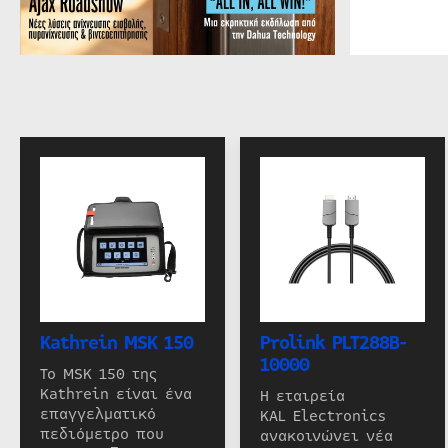
Kathrein MSK 150
Prolink PLT288B-
10000
Το MSK 150 της
Kathrein είναι ένα
Η εταιρεία
επαγγελματικό
KAL Electronics
πεδιόμετρο που
ανακοινώνει νέα