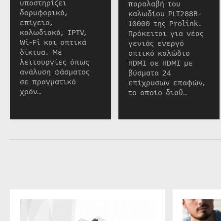
υποστηρίζει
παραλαβή του
δορυφορικά,
καλωδίου PLT288B-
επίγεια,
10000 της Prolink.
καλωδιακά, IPTV,
Πρόκειται για νέας
Wi-Fi και οπτικά
γενιάς ενεργό
δίκτυα. Με
οπτικό καλώδιο
λειτουργίες όπως
HDMI σε HDMI με
ανάλυση φάσματος
βύσματα 24
σε πραγματικό
επίχρυσων επαφών,
χρόν…
το οποίο διαθ…