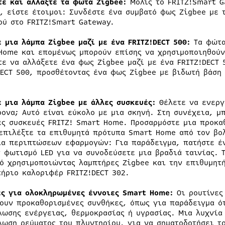
τε και αλλάξτε τα φώτα Zigbee:
Μόλις το FRITZ!Smart G
i, είστε έτοιμοι: Συνδέστε ένα συμβατό φως Zigbee με 
ού στο FRITZ!Smart Gateway.
ε μια λάμπα Zigbee μαζί με ένα FRITZ!DECT 500:
Τα φώτα
Home και επομένως μπορούν επίσης να χρησιμοποιηθούν
τε να αλλάξετε ένα φως Zigbee μαζί με ένα FRITZ!DECT 
DECT 500, προσθέτοντας ένα φως Zigbee με βιδωτή βάση 
ε μια λάμπα Zigbee με άλλες συσκευές:
Θέλετε να ενεργ
ρονα; Αυτό είναι εύκολο με μια σκηνή. Στη συνέχεια, μ
ες συσκευές FRITZ! Smart Home. Προσαρμόστε μια προκα
επιλέξτε τα επιθυμητά πρότυπα Smart Home από τον βολ
ία περιπτώσεων εφαρμογών: Για παράδειγμα, πατήστε έν
ν φωτισμό LED για να συνοδεύσετε μια βραδιά ταινίας. 
ό χρησιμοποιώντας λαμπτήρες Zigbee και την επιθυμητ
τήριο καλοριφέρ FRITZ!DECT 302.
ες για ολοκληρωμένες έννοιες Smart Home:
Οι ρουτίνες
ουν προκαθορισμένες συνθήκες, όπως για παράδειγμα ότ
λωσης ενέργειας, θερμοκρασίας ή υγρασίας. Μια λυχνία 
λωση ρεύματος του πλυντηρίου, για να σηματοδοτήσει το