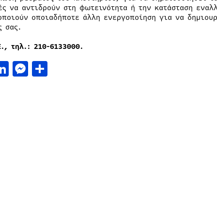
ές να αντιδρούν στη φωτεινότητα ή την κατάσταση εναλλ
οποιούν οποιαδήποτε άλλη ενεργοποίηση για να δημιου
ς σας.
., τηλ.: 210-6133000.
acebook
LinkedIn
Messenger
Μοιραστείτε