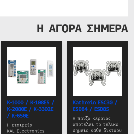
Η ΑΓΟΡΑ ΣΗΜΕΡΑ
K-1000 / K-108ES /
Kathrein ESC30 /
K-2080E / K-3302E
ESD84 / ESD85
/ K-650E
Η πρίζα κεραίας
αποτελεί το τελικό
Η εταιρεία
σημείο κάθε δικτύου
KAL Electronics