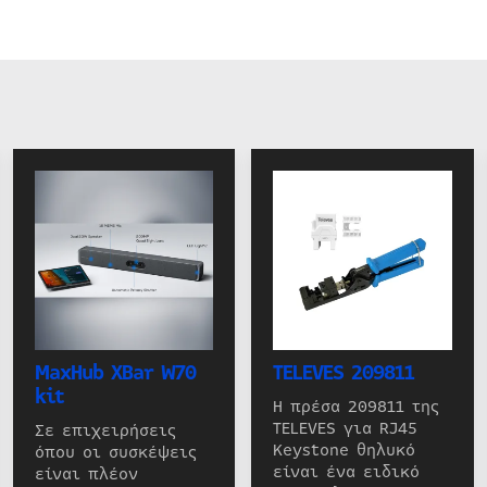
MaxHub XBar W70
TELEVES 209811
kit
Η πρέσα 209811 της
TELEVES για RJ45
Σε επιχειρήσεις
Keystone θηλυκό
όπου οι συσκέψεις
είναι ένα ειδικό
είναι πλέον