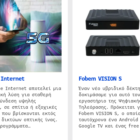
Internet
Fobem VISION S
e Internet αποτελεί μια
Έναν νέο υβριδικό δέκτ
κή λύση για σταθερή
δοκιμάσαμε για αυτό τον
σύνδεση υψηλής
εργαστήριο της Ψηφιακή
, σε σπίτια ή εξοχικές
Τηλεόρασης. Πρόκειται γ
 που βρίσκονται εκτός
Fobem VISION S, ο οποίο
 δικτύων οπτικής ίνας.
ταυτόχρονα ένα Android
προγράμματα…
Google TV και ένας free