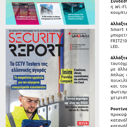
Συνδέσ
ή Wi-F
κουμπι
Αλλάξτ
Smart 
μπορεί
FRITZ!
LED.
Αλλάξτ
ταυτόχ
με άλλ
Απλώς 
ποικιλ
και το
φωτισμ
χειρισ
Ρουτίν
προκύψ
κατανά
κατανά