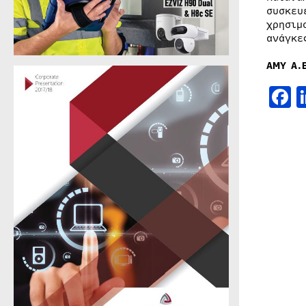
συσκευ
χρησιμ
ανάγκε
ΑΜΥ Α.Ε
F