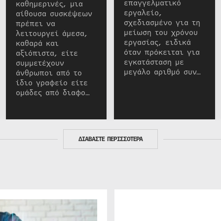
επαγγελματικό
καθημερινές, μια
εργαλείο,
αίθουσα συσκέψεων
σχεδιασμένο για τη
πρέπει να
μείωση του χρόνου
λειτουργεί άμεσα,
εργασίας, ειδικά
καθαρά και
όταν πρόκειται για
αξιόπιστα, είτε
εγκατάσταση με
συμμετέχουν
μεγάλο αριθμό συν…
άνθρωποι από το
ίδιο γραφείο είτε
ομάδες από διαφο…
ΔΙΑΒΑΣΤΕ ΠΕΡΙΣΣΟΤΕΡΑ