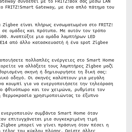
ateway συνδεθεί με το FRITZ!Box σας μέσω LAN
το FRITZ!Smart Gateway, με ένα απλό πάτημα του
 Zigbee είναι πλήρως ενσωματωμένα στο FRITZ!
 σε ομάδες και πρότυπα. Με αυτόν τον τρόπο
500. Αναπτύξτε μια ομάδα λαμπτήρων LED
E14 από άλλο κατασκευαστή ή ένα spot Zigbee
οποιήσετε πολλαπλές ενέργειες στο Smart Home
πορείτε να αλλάξετε τους λαμπτήρες Zigbee μαζί
θορισμένη σκηνή ή δημιουργήστε τη δική σας:
ικό οδηγό. Οι σκηνές καλύπτουν μια μεγάλη
α κουμπί για να ενεργοποιήσετε την τηλεόραση
Το φθινόπωρο και τον χειμώνα, ρυθμίστε τον
ή θερμοκρασία χρησιμοποιώντας το έξυπνο
 ενεργοποιούν συμβάντα Smart Home όταν
αν επιτυγχάνεται μια συγκεκριμένη τιμή
Zigbee μπορεί να γίνει πράσινη όταν πέσει η
 τέλος του κύκλου πλύσης. Ορίστε άλλες