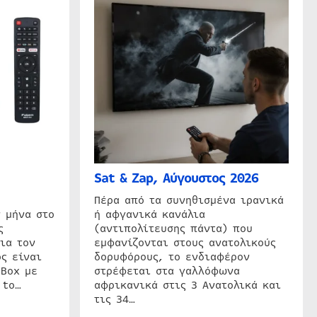
Sat & Zap, Αύγουστος 2026
η
Πέρα από τα συνηθισμένα ιρανικά
 μήνα στο
ή αφγανικά κανάλια
ς
(αντιπολίτευσης πάντα) που
ια τον
εμφανίζονται στους ανατολικούς
ς είναι
δορυφόρους, το ενδιαφέρον
 Box με
στρέφεται στα γαλλόφωνα
 to…
αφρικανικά στις 3 Ανατολικά και
τις 34…